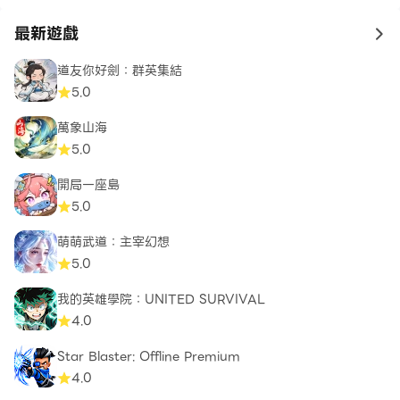
最新遊戲
to 
道友你好劍：群英集結
5.0
萬象山海
5.0
開局一座島
5.0
萌萌武道：主宰幻想
5.0
我的英雄學院：UNITED SURVIVAL
4.0
Star Blaster: Offline Premium
4.0