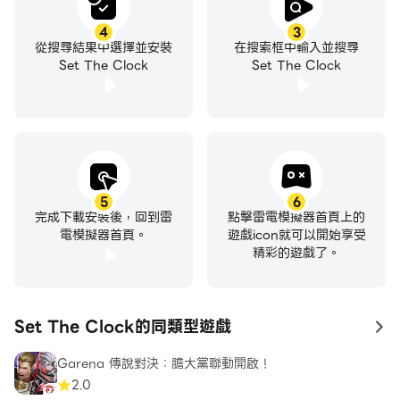
4
3
從搜尋結果中選擇並安裝
在搜索框中輸入並搜尋
Set The Clock
Set The Clock
5
6
完成下載安裝後，回到雷
點擊雷電模擬器首頁上的
電模擬器首頁。
遊戲icon就可以開始享受
精彩的遊戲了。
Set The Clock的同類型遊戲
to
Garena 傳說對決：膽大黨聯動開啟！
2.0