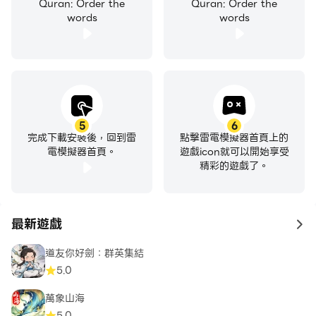
Quran: Order the
Quran: Order the
words
words
5
6
完成下載安裝後，回到雷
點擊雷電模擬器首頁上的
電模擬器首頁。
遊戲icon就可以開始享受
精彩的遊戲了。
最新遊戲
to 
道友你好劍：群英集結
5.0
萬象山海
5.0