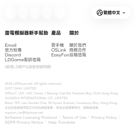
繁體中文
雷電模擬器新手幫助
產品
關於
Email
雲手機
關於我們
官方粉專
OSLink
商務合作
Discord
EasyFun
投稿信箱
LDGame客訴信箱
(處理LD帳戶&儲值相關問題)
2026 LDPlayer.net. All rights reserved.
JUST OKAY LIMITED
Office F, 12/F, YHC Tower, 1 Sheung Yuet Rd, Kowloon Bay, KLN, Hong Kong
XUANZHI INTERNATIONAL CO., LIMITED
Room 1911, Lee Garden One, 33 Hysan Avenue, Causeway Bay, Hong Kong
本站的遊戲應用程式均來自網路蒐集，如有出現侵權情況，請聯絡信箱：
support_tw@ldplayer.net
Software Licensing Protocol
Terms of Use
Privacy Policy
GDPR Privacy Notice
Help Translate