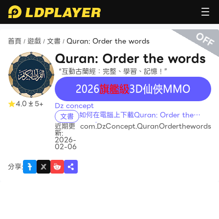
OFF
首頁
遊戲
文書
Quran: Order the words
/
/
/
Quran: Order the words
“互動古蘭經：完整、學習、記憶！”
recommend
4.0
5+
Dz concept
如何在電腦上下載Quran: Order the
文書
words
近期更
com.DzConcept.QuranOrderthewords
新:
2026-
02-06
分享
: