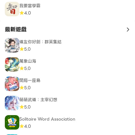
我要當學霸
4.0
最新遊戲
to 
道友你好劍：群英集結
5.0
萬象山海
5.0
開局一座島
5.0
萌萌武道：主宰幻想
5.0
Solitaire Word Association
4.0