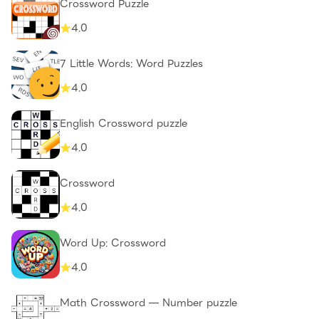
Crossword Puzzle
4.0
7 Little Words: Word Puzzles
4.0
English Crossword puzzle
4.0
Crossword
4.0
Word Up: Crossword
4.0
Math Crossword — Number puzzle