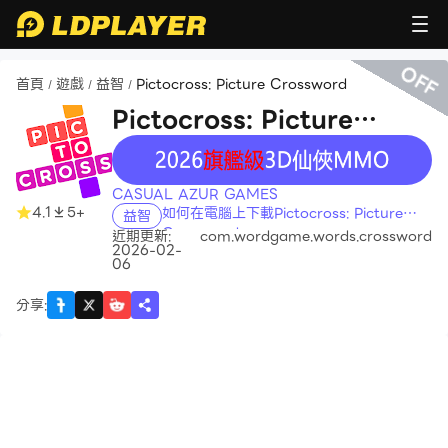
OFF
首頁
遊戲
益智
Pictocross: Picture Crossword
/
/
/
Pictocross: Picture
recommend
Crossword
CASUAL AZUR GAMES
4.1
5+
如何在電腦上下載Pictocross: Picture
益智
Crossword
近期更新:
com.wordgame.words.crossword
2026-02-
06
分享
: