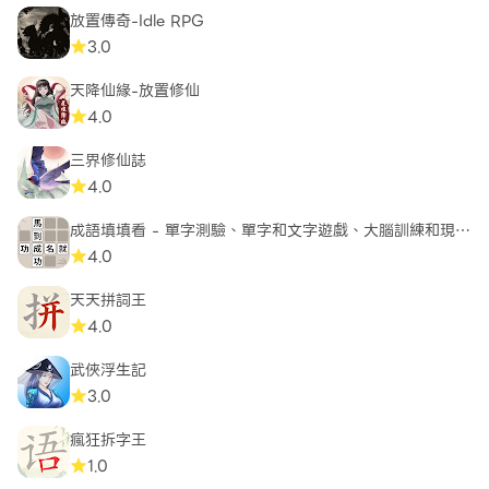
放置傳奇-Idle RPG
3.0
天降仙緣-放置修仙
4.0
三界修仙誌
4.0
成語填填看 - 單字測驗、單字和文字遊戲、大腦訓練和現實
遊戲
4.0
天天拼詞王
4.0
武俠浮生記
3.0
瘋狂拆字王
1.0