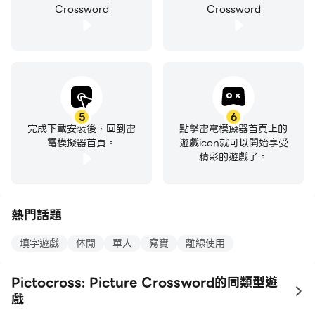
Crossword
Crossword
5
6
完成下載安裝後，回到雷
點擊雷電模擬器首頁上的
電模擬器首頁。
遊戲icon就可以開始享受
精彩的遊戲了。
熱門話題
填字遊戲
休閒
單人
寫實
離線使用
Pictocross: Picture Crossword的同類型遊
to
戲