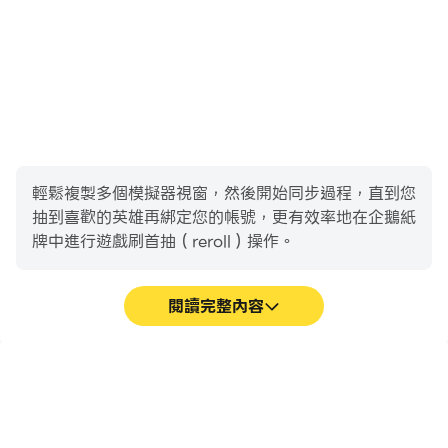
輕鬆複製多個模擬器視窗，然後開始同步過程，直到您
抽到喜歡的英雄再綁定您的帳號，更有效率地在企鵝紙
牌中進行遊戲刷首抽（reroll）操作。
閱讀完整內容
高幀率
影片錄製
在高FPS的支援下，企鵝紙
輕鬆記錄下在企鵝紙牌中的
牌遊戲的畫面更加流暢，動
賽事表現和操作過程，有助