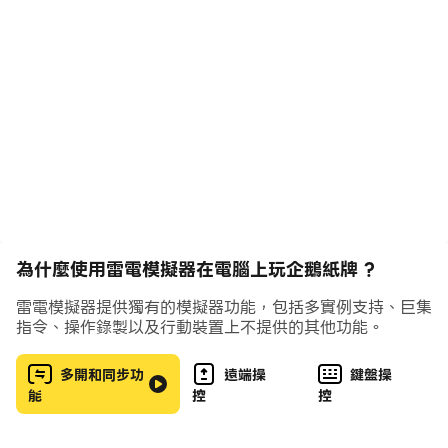
遊戲功能：
•保存魚類
•飼料魚
• 鎖和鑰匙
•幸運卡
•肖像模式;
•特別獎金制度;
•隨機交易，每手都是新鮮的;
•提示可以幫助大家玩;
•許多具有挑戰性的成就;
為什麼使用雷電模擬器在電腦上玩企鵝紙牌 ?
•社會共享;
•遊戲本地化為11種語言;
雷電模擬器提供獨有的模擬器功能，包括多實例支持、巨集
指令、操作錄製以及行動裝置上不提供的其他功能。
下載企鵝紙牌，現在玩吧！
多開和同步功
遠端操
鍵盤操
能
控
控