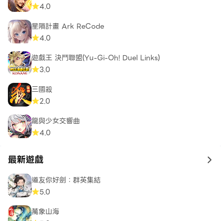
4.0
星隕計畫 Ark ReCode
4.0
遊戲王 決鬥聯盟(Yu-Gi-Oh! Duel Links)
3.0
三國殺
2.0
龍與少女交響曲
4.0
最新遊戲
to 
道友你好劍：群英集結
5.0
萬象山海