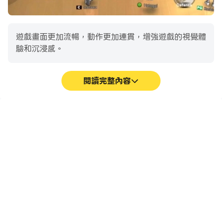
🎱真實模型——逼真的撞球物理模型，親臨實戰。
Facebook：
遊戲畫面更加流暢，動作更加連貫，增強遊戲的視覺體
https://www.facebook.com/poolempire（臉書上有特
驗和沉浸感。
別活動，大家趕緊去參加吧！)
如果你喜歡【Pool Empire】這款遊戲，或想要給予開發
閱讀完整內容
商鼓勵，請在評論處給我們五顆星 ★★★★★
【撞球玩家回報交流區】
影片錄製
免打擾
客服E-mail：kf@tinghood.com
Facebook：https://www.facebook.com/poolempire
輕鬆記錄下在撞球帝國 —
在玩撞球帝國 — 撞球桌球
撞球桌球遊戲& 8 ball
遊戲& 8 ball pool時免受
pool中的賽事表現和操作
騷擾電話打擾，確保在競賽
#這款遊戲還在完善中，如果您發現登錄失敗或者遊戲
過程，有助於學習和改進駕
過程中保持專注，並有更好
BUG，在給予差評之前請讓我們知道（並告訴我們BUG出
駛技術，或者與其他玩家分
的遊戲體驗和比賽表現。
現的步驟）來修復它，請將您的問題提交到
享自己的遊戲經歷和成就。
kf@tinghood.com，謝謝！