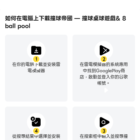
感謝玩家的寶貴建議和評論，每一條都彌足珍貴！
如何在電腦上下載撞球帝國 — 撞球桌球遊戲& 8
ball pool
1
2
在你的電腦下載並安裝雷
在雷電模擬器的系統應用
電模擬器
中找到GooglePlay商
店，啟動並登入你的谷歌
帳號。
4
3
從搜尋結果中選擇並安裝
在搜索框中輸入並搜尋撞