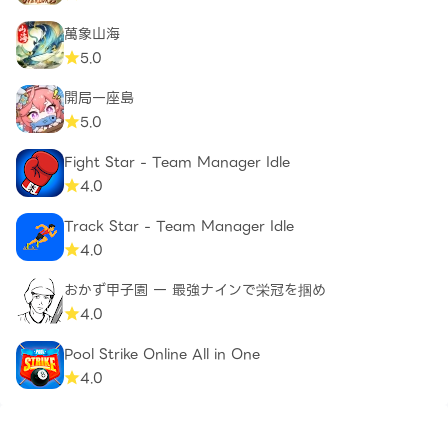
萬象山海
5.0
開局一座島
5.0
Fight Star - Team Manager Idle
4.0
Track Star - Team Manager Idle
4.0
おかず甲子園 一 最強ナインで栄冠を掴め
4.0
Pool Strike Online All in One
4.0