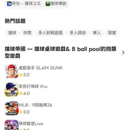
球池 - 撞球之王
撞球傳說
熱門話題
撞球
休閒
多人對戰遊戲
多人競技
單人
寫實
撞球帝國 — 撞球桌球遊戲& 8 ball pool的同類
to
型遊戲
灌籃高手 SLAM DUNK
3.0
全民打棒球 Pro
4.0
MLB：9局職棒26
3.0
棒球殿堂Live