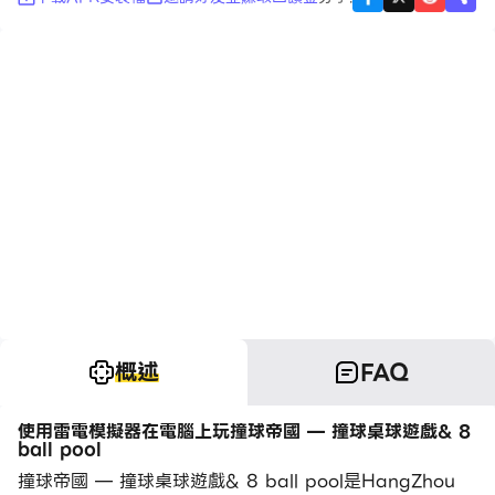
概述
FAQ
使用雷電模擬器在電腦上玩撞球帝國 — 撞球桌球遊戲& 8
ball pool
撞球帝國 — 撞球桌球遊戲& 8 ball pool是HangZhou