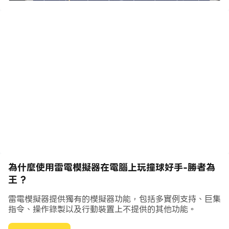
王】，保證讓您一撞再撞！愛不釋手！即刻下載！免費遊
玩！
●遊戲特色:
【免費暢玩！免費籌碼寶箱天天送】
-->免費暢玩不是夢，登入籌碼免費送，寶箱獎勵天天有，
球桿道具樣樣來！
【超級擬真！世界第一的物理模擬】
-->結合最新物理引擎技術，打造世界第一的擬真物理模
擬，給您最真實撞球手感體驗！
為什麼使用雷電模擬器在電腦上玩撞球好手-勝者為
【緊張刺激！即時連線的真人對戰】
王 ?
-->融入世界各地名勝景點場景，提供玩家不同的對戰選
雷電模擬器提供獨有的模擬器功能，包括多實例支持、巨集
擇，即刻開撞，享受高手過招，一桿清檯的快感！
指令、操作錄製以及行動裝置上不提供的其他功能。
【技術挑戰！爭取花式撞球大師的榮耀】