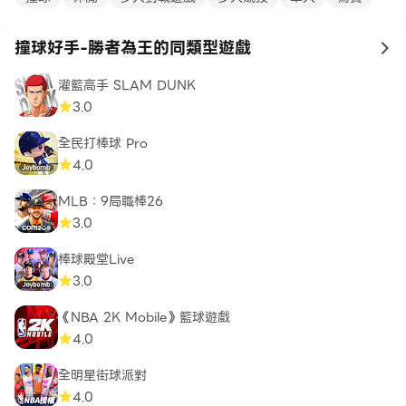
撞球好手-勝者為王的同類型遊戲
to
灌籃高手 SLAM DUNK
3.0
全民打棒球 Pro
4.0
MLB：9局職棒26
3.0
棒球殿堂Live
3.0
《NBA 2K Mobile》籃球遊戲
4.0
全明星街球派對
4.0