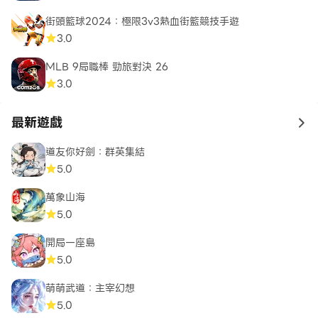
街頭籃球2024：極限3v3熱血街籃競技手遊
3.0
MLB 9局職棒 勁旅對決 26
3.0
最新遊戲
to 
道友你好劍：群英集結
5.0
萬象山海
5.0
開局一座島
5.0
萌萌武道：主宰幻想
5.0