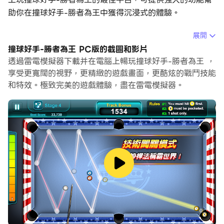
助你在撞球好手-勝者為王中獲得沉浸式的體驗。
當你在電腦上玩撞球好手-勝者為王的時候，如果你想使用
展開
自己的遊戲手把來操控遊戲，雷電模擬器自動啟用的
撞球好手-勝者為王 PC版的截圖和影片
gamepad檢測可以幫助你在幾個簡單的點擊中自訂操控，
透過雷電模擬器下載并在電腦上暢玩撞球好手-勝者為王 ，
享受更加身臨其境的賽車場景和挑戰。
享受更寬闊的視野，更精緻的遊戲畫面，更酷炫的戰鬥技能
和特效。極致完美的遊戲體驗，盡在雷電模擬器。
在高幀率的支援下，遊戲中多樣的賽道設計、豐富的地形和
環境變化也會變得更加真實細膩。
同時，錄製影片功能能讓你輕鬆記錄下一切精彩有趣的比賽
和遊戲內容，用來與朋友分享或製作影片都非常方便。現在
就開始在電腦上下載和玩撞球好手-勝者為王吧！
【撞球好手-勝者為王】專為喜好撞球的玩家量身設計，打
造世界第一的真實物理碰撞模擬技術，營造宛如置身撞球俱
樂部的超High氛圍，喜好休閒撞球運動的您，絕對不可錯
過，要玩就玩世界第一的撞球休閒遊戲【撞球好手-勝者為