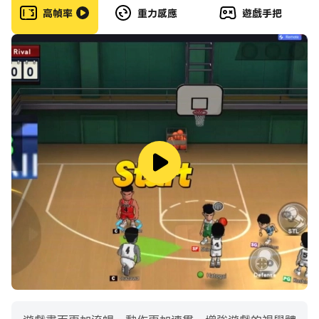
高幀率
重力感應
遊戲手把
-->多種特殊球盤的關卡，真實體驗現實世界中花式解球的
樂趣！
【樂趣無窮！全家大小都愛的休閒闖關】
-->特殊球型解球休閒模式設計，遊玩無壓力，虛寶關關
送，有得玩又有得拿！
【千變萬化！個人化道具任您選用】
-->萬種精心設計球桿、球桌、表情符號等道具任您挑選，
打造專屬於您的撞球俱樂部！
【為國爭光！全球對戰排行榜週週開撞】
-->多種全球排行榜模式週週開撞，趕緊加入為國爭光，下
個撞球高手就是你！
【連結社群！親朋好友一起玩】
-->支援多種社群帳號登入與社群互動，呼朋引伴超方便，