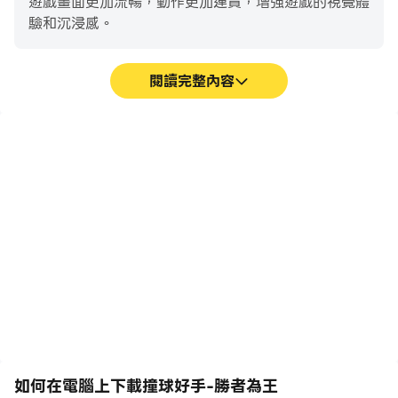
遊戲畫面更加流暢，動作更加連貫，增強遊戲的視覺體
促進情感交流的好去處!
驗和沉浸感。
●歡迎到【撞球好手－勝者為王】官方粉絲團分享您的想
閱讀完整內容
法！
--> https://www.facebook.com/PoolAceII
影片錄製
免打擾
●本遊戲為提供3歲以上玩家體驗，不具賭博行為及機率贏
得實體貨幣或獎品的功能
輕鬆記錄下在撞球好手-勝
在玩撞球好手-勝者為王時
者為王中的賽事表現和操作
免受騷擾電話打擾，確保在
過程，有助於學習和改進駕
競賽過程中保持專注，並有
駛技術，或者與其他玩家分
更好的遊戲體驗和比賽表
享自己的遊戲經歷和成就。
現。
如何在電腦上下載撞球好手-勝者為王