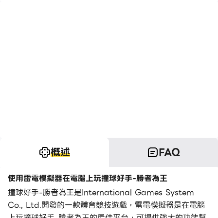
概述
FAQ
使用雷電模擬器在電腦上玩撞球好手-勝者為王
撞球好手-勝者為王是International Games System
Co., Ltd.開發的一款體育競技遊戲，雷電模擬器是在電腦
上玩撞球好手-勝者為王的最佳平台，可提供強大的功能幫