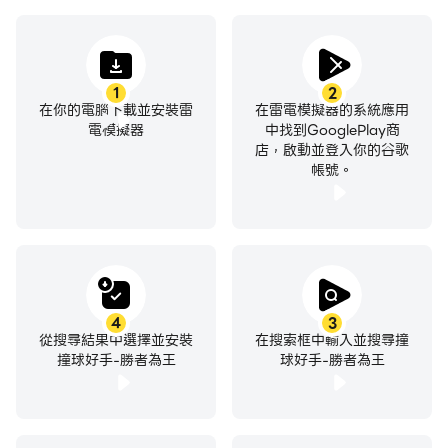
1
2
在你的電腦下載並安裝雷
在雷電模擬器的系統應用
電模擬器
中找到GooglePlay商
店，啟動並登入你的谷歌
帳號。
4
3
從搜尋結果中選擇並安裝
在搜索框中輸入並搜尋撞
撞球好手-勝者為王
球好手-勝者為王