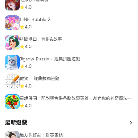
4.0
LINE Bubble 2
4.0
緋聞港口：合併&故事
4.0
Jigsaw Puzzle - 經典拼圖遊戲
4.0
數獨 - 經典數獨謎題
4.0
童話併國：配對與合併各路故事英雄，創造你的神奇魔法世
界
4.0
最新遊戲
to 
道友你好劍：群英集結