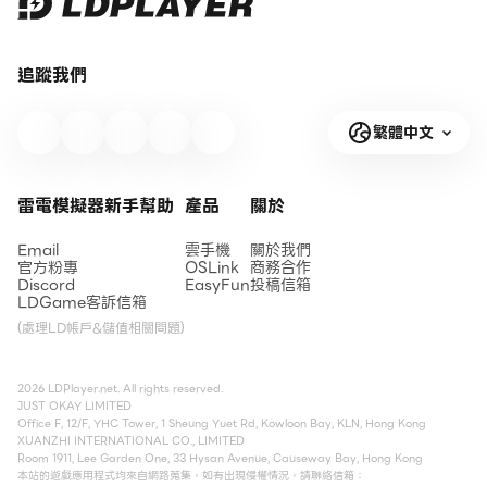
追蹤我們
繁體中文
雷電模擬器新手幫助
產品
關於
Email
雲手機
關於我們
官方粉專
OSLink
商務合作
Discord
EasyFun
投稿信箱
LDGame客訴信箱
(處理LD帳戶&儲值相關問題)
2026 LDPlayer.net. All rights reserved.
JUST OKAY LIMITED
Office F, 12/F, YHC Tower, 1 Sheung Yuet Rd, Kowloon Bay, KLN, Hong Kong
XUANZHI INTERNATIONAL CO., LIMITED
Room 1911, Lee Garden One, 33 Hysan Avenue, Causeway Bay, Hong Kong
本站的遊戲應用程式均來自網路蒐集，如有出現侵權情況，請聯絡信箱：