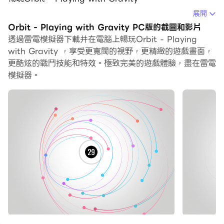
展開
在電腦上運行Orbit - Playing with Gravity，您可以在
Orbit - Playing with Gravity PC版的截圖和影片
大螢幕上清晰地瀏覽, 而用滑鼠和鍵盤操控應用程式比用觸
透過雷電模擬器下載并在電腦上暢玩Orbit - Playing
摸屏鍵盤要快得多，同時你將永遠不必擔心設備的電量問
with Gravity ，享受更寬闊的視野，更精緻的遊戲畫面，
題。
更酷炫的戰鬥技能和特效。極致完美的遊戲體驗，盡在雷電
模擬器。
通過多開和同步功能，你甚至可以在PC上運行多個應用程
式和帳戶。
而文件互傳功能讓分享圖像、影片和文件也變得非常容易。
下載Orbit - Playing with Gravity並在PC上運行。享受
PC端的大螢幕和高畫質畫質吧!
★谷歌得主玩獨立遊戲節2016年★
軌道是在一個益智遊戲的心臟重力模擬器。啟動行星用手指
輕彈，並試圖讓他們進入黑洞周圍的穩定軌道。