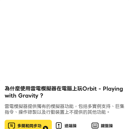
你可以賺到足夠的軌道進步到一個新的水平？
新：現在ORBIT設有一個沙盒（高級），您可以創建自己
的水平！控制時間，禁用碰撞，並具備重力作畫。發表你的
作品向世界給大家玩。
•45自由水平，新機制引入隨著時間的推移 - 樣令人厭惡的
黑洞和行星與它們自身的重力吸引對方
•播放社區創建的水平 - 被其他玩家，全部免費取得幾乎無
限的內容
•啟動盡可能多的行星，只要你喜歡，並觀看迷人的軌道力
學展開
為什麼使用雷電模擬器在電腦上玩Orbit - Playing
with Gravity ?
•行星留下痕跡色，這樣的水平結束時，您將創建一個美麗
的藝術作品
雷電模擬器提供獨有的模擬器功能，包括多實例支持、巨集
•查看地球的未來軌跡在啟動之前，
指令、操作錄製以及行動裝置上不提供的其他功能。
•在光滑，簡約的圖形環境中邊玩邊聽著輕鬆的古典鋼琴
多開和同步功
遠端操
鍵盤操