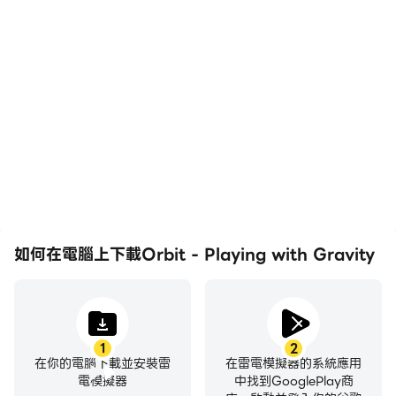
高幀率
影片錄製
在高FPS的支援下，Orbit
輕鬆記錄下在Orbit -
- Playing with Gravity遊
Playing with Gravity中
戲的畫面更加流暢，動作更
的賽事表現和操作過程，有
加連貫，增強了玩Orbit -
助於學習和改進駕駛技術，
Playing with Gravity的
或者與其他玩家分享自己的
視覺體驗和沉浸感。
遊戲經歷和成就。
如何在電腦上下載Orbit - Playing with Gravity
1
2
在你的電腦下載並安裝雷
在雷電模擬器的系統應用
電模擬器
中找到GooglePlay商