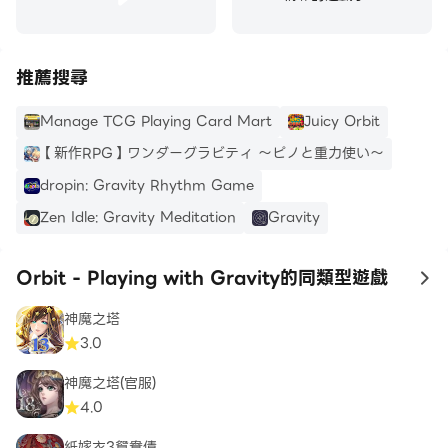
推薦搜尋
Manage TCG Playing Card Mart
Juicy Orbit
【新作RPG】ワンダーグラビティ ～ピノと重力使い～
dropin: Gravity Rhythm Game
Zen Idle: Gravity Meditation
Gravity
Orbit - Playing with Gravity的同類型遊戲
to
神魔之塔
3.0
神魔之塔(官服)
4.0
紙嫁衣3鴛鴦債