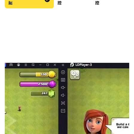
能
控
控
在Twitter上關注：https://twitter.com/highkeygames
跟隨Facebook：
https://www.facebook.com/highkeygames
注：經推出，遊戲要求允許訪問設備上的文件。這是一個可
選許可，以便能夠（通過Everyplay）分享遊戲視頻的功
能。