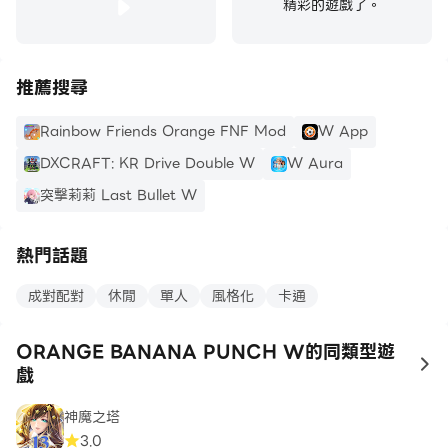
精彩的遊戲了。
推薦搜尋
Rainbow Friends Orange FNF Mod
W App
DXCRAFT: KR Drive Double W
W Aura
突擊莉莉 Last Bullet W
熱門話題
成對配對
休閒
單人
風格化
卡通
ORANGE BANANA PUNCH W的同類型遊
to
戲
神魔之塔
3.0