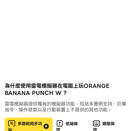
Lead your Clan to VICTORY!
. FAST AND EASY
Let's start banging fruits with both hands!
Develop a strategy to pop all fruits and beat the
top scores!
. REAL-TIME BATTLES
Venture out to engage in intense Real-Time
Battles.
Reach the top and play with the best players in
ARENA.
為什麼使用雷電模擬器在電腦上玩ORANGE
BANANA PUNCH W ?
. UNIQUE CHARACTERS
雷電模擬器提供獨有的模擬器功能，包括多實例支持、巨集
Unlock characters and enhance the character-
指令、操作錄製以及行動裝置上不提供的其他功能。
specific abilities.
Improve and develop your characters to increase
多開和同步功
遠端操
鍵盤操
能
控
控
your chances to win battles.