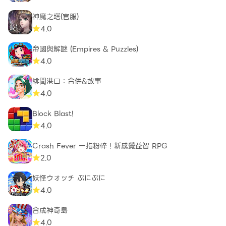
神魔之塔(官服)
4.0
帝國與解謎 (Empires & Puzzles)
4.0
緋聞港口：合併&故事
4.0
Block Blast!
4.0
Crash Fever 一指粉碎！新感覺益智 RPG
2.0
妖怪ウォッチ ぷにぷに
4.0
合成神奇島
4.0