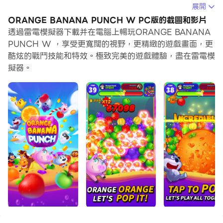
展開
在電腦上運行ORANGE BANANA PUNCH W，您可以
ORANGE BANANA PUNCH W PC版的截圖和影片
在大螢幕上清晰地瀏覽, 而用滑鼠和鍵盤操控應用程式比用
透過雷電模擬器下載并在電腦上暢玩ORANGE BANANA
觸摸屏鍵盤要快得多，同時你將永遠不必擔心設備的電量問
PUNCH W ，享受更寬闊的視野，更精緻的遊戲畫面，更
題。
酷炫的戰鬥技能和特效。極致完美的遊戲體驗，盡在雷電模
擬器。
通過多開和同步功能，你甚至可以在PC上運行多個應用程
式和帳戶。
而文件互傳功能讓分享圖像、影片和文件也變得非常容易。
下載ORANGE BANANA PUNCH W並在PC上運行。享
受PC端的大螢幕和高畫質畫質吧!
". SPECTACULAR ACTION PUZZLE GAME
Real-Time Battles where you can meet players
from all over the world.
You will get a kick out of Characters with unique
abilities!