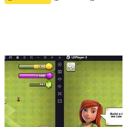
. GREAT CONTENT BRINGS EXCITING REWARDS
Join us and get special rewards by completing all
challenges.
Single Match, Ranking Leagues and exciting
missions are awaiting for you."