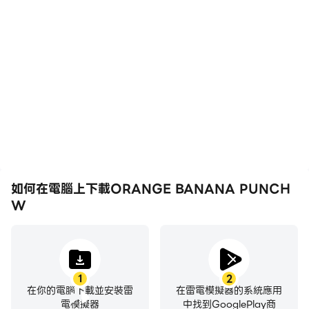
高幀率
影片錄製
在高FPS的支援下，
輕鬆記錄下在ORANGE
ORANGE BANANA
BANANA PUNCH W中
PUNCH W遊戲的畫面更
的賽事表現和操作過程，有
加流暢，動作更加連貫，增
助於學習和改進駕駛技術，
強了玩ORANGE
或者與其他玩家分享自己的
BANANA PUNCH W的
遊戲經歷和成就。
視覺體驗和沉浸感。
如何在電腦上下載ORANGE BANANA PUNCH
W
1
2
在你的電腦下載並安裝雷
在雷電模擬器的系統應用
電模擬器
中找到GooglePlay商