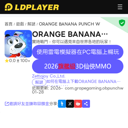
首頁
遊戲
解謎
ORANGE BANANA PUNCH W
/
/
/
ORANGE BANANA
PUNCH W
實時戰鬥，你可以遇見來自世界各地的玩家！
使用雷電模擬器在PC電腦上暢玩
0.0
100+
recommend
Zettajoy Co.,Ltd.
如何在電腦上下載ORANGE BANANA
解謎
PUNCH W
近期更新: 2026-
com.grapegaming.obpunchw
01-28
邀請好友並賺取回饋金
分享
: