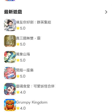
最新遊戲
to 
道友你好劍：群英集結
5.0
真三國無雙・霸
5.0
萬象山海
5.0
開局一座島
5.0
靈魂食堂：可愛妖怪合併
4.0
Grumpy Kingdom
4.0