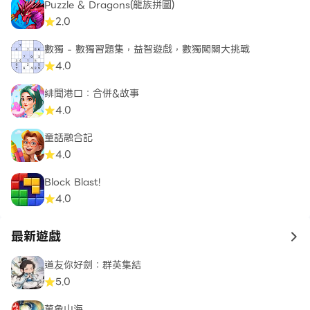
Puzzle & Dragons(龍族拼圖)
2.0
數獨 - 數獨習題集，益智遊戲，數獨闖關大挑戰
4.0
緋聞港口：合併&故事
4.0
童話融合記
4.0
Block Blast!
4.0
最新遊戲
to 
道友你好劍：群英集結
5.0
萬象山海