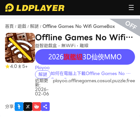
OFF
首頁
遊戲
解謎
Offline Games No Wifi GameBox
/
/
/
Offline Games No Wifi
GameBox
益智遊戲盒，無WiFi，離線
recommend
4.0
5+
Playoo
如何在電腦上下載Offline Games No Wifi
解謎
GameBox
近期更
playoo.offlinegames.casual.puzzle.free
新:
2026-
02-06
分享
: