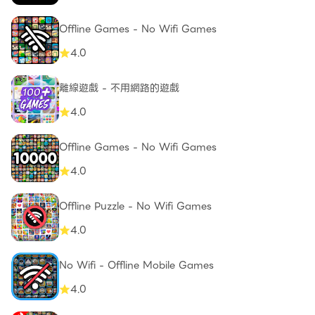
Offline Games - No Wifi Games
4.0
離線遊戲 - 不用網路的遊戲
4.0
Offline Games - No Wifi Games
4.0
Offline Puzzle - No Wifi Games
4.0
No Wifi - Offline Mobile Games
4.0