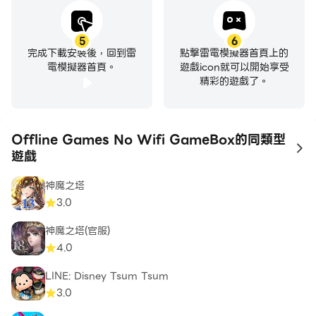
5
6
完成下載安裝後，回到雷
點擊雷電模擬器首頁上的
電模擬器首頁。
遊戲icon就可以開始享受
精彩的遊戲了。
Offline Games No Wifi GameBox的同類型
to
遊戲
神魔之塔
3.0
神魔之塔(官服)
4.0
LINE: Disney Tsum Tsum
3.0