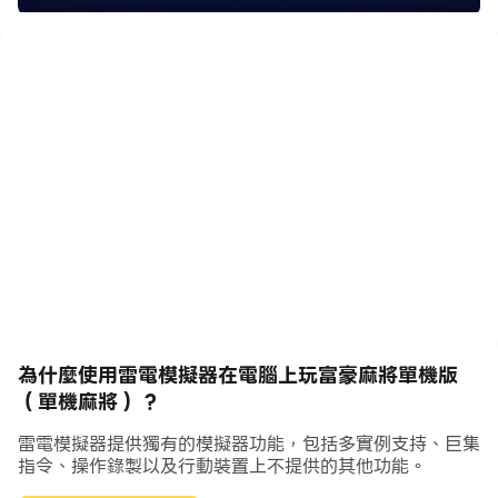
富豪麻將讓您再也沒有三缺壹的煩惱，隨時隨地想玩就玩，
自由的中斷、恢復遊戲，電腦人工智能強勁，遊戲界面精致
美觀，永久免費，趕緊下載使用吧！
在游戏中你可以慢慢熟悉各种大牌规则和游戏技巧，体验各
种大牌番型带来的超强游戏成就感！
為什麼使用雷電模擬器在電腦上玩富豪麻將單機版
（單機麻將） ?
雷電模擬器提供獨有的模擬器功能，包括多實例支持、巨集
指令、操作錄製以及行動裝置上不提供的其他功能。