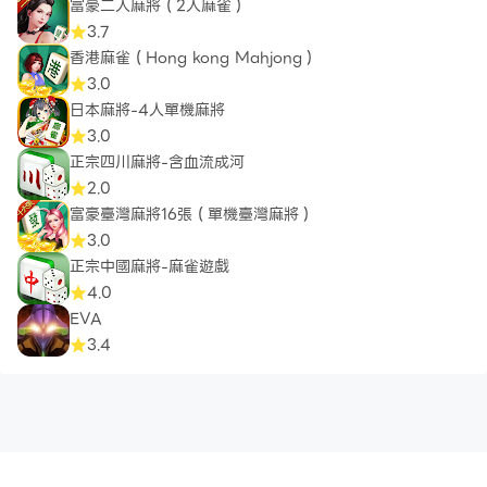
富豪二人麻將（2人麻雀）
3.7
香港麻雀（Hong kong Mahjong）
3.0
日本麻將-4人單機麻將
3.0
正宗四川麻將-含血流成河
2.0
富豪臺灣麻將16張（單機臺灣麻將）
3.0
正宗中國麻將-麻雀遊戲
4.0
EVA
3.4