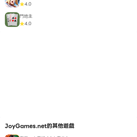
4.0
鬥地主
4.0
JoyGames.net的其他遊戲