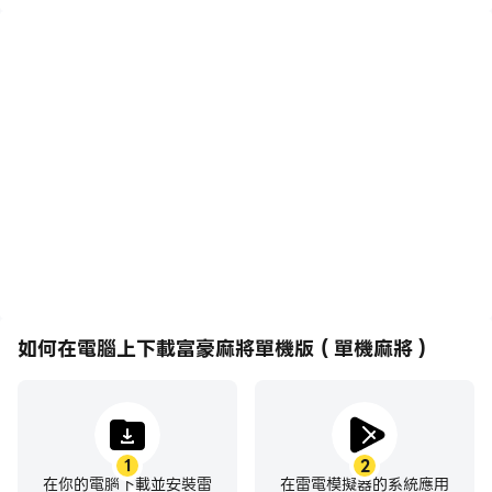
高幀率
影片錄製
在高FPS的支援下，富豪麻
輕鬆記錄下在富豪麻將單機
將單機版（單機麻將）遊戲
版（單機麻將）中的賽事表
的畫面更加流暢，動作更加
現和操作過程，有助於學習
連貫，增強了玩富豪麻將單
和改進駕駛技術，或者與其
機版（單機麻將）的視覺體
他玩家分享自己的遊戲經歷
驗和沉浸感。
和成就。
如何在電腦上下載富豪麻將單機版（單機麻將）
1
2
在你的電腦下載並安裝雷
在雷電模擬器的系統應用