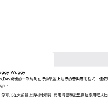
uggy Wuggy
是DeltaGames.Dev開發的一款能夠在行動裝置上運行的音樂應用程式，
ggy。
gy Wuggy，您可以在大螢幕上清晰地瀏覽, 而用滑鼠和鍵盤操控