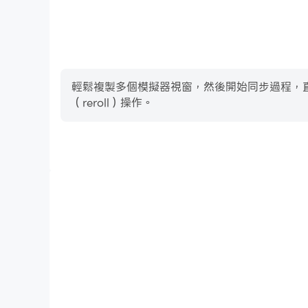
輕鬆複製多個模擬器視窗，然後開始同步過程，直到您抽
（reroll）操作。
高幀率
在高FPS的支援下，Music Tiles Hop : Huggy
加連貫，增強了玩Music Tiles Hop : Hugg