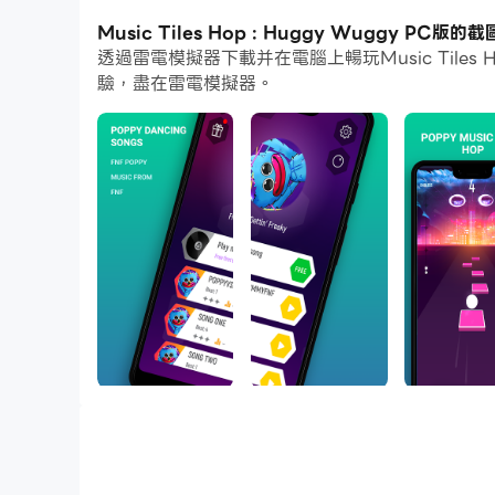
通過多開和同步功能，你甚至可以在PC上運行多
Music Tiles Hop : Huggy Wuggy PC版
透過雷電模擬器下載并在電腦上暢玩Music Tile
而文件互傳功能讓分享圖像、影片和文件也變得非
驗，盡在雷電模擬器。
下載Music Tiles Hop : Huggy Wugg
您聽說過 Wuggy Music Tiles Hop 音樂遊戲嗎
新的 Hop Tiles 3d 音樂遊戲將為 All Wug
遊戲特色：