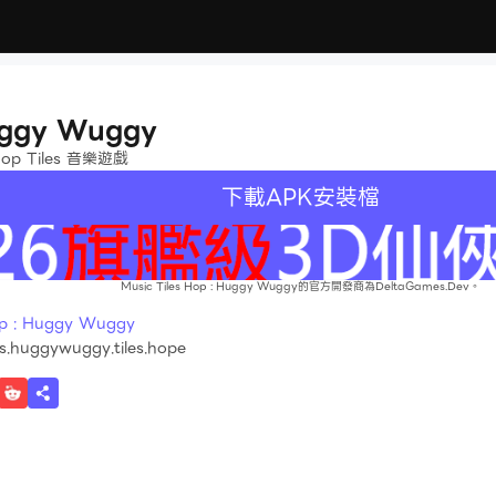
Huggy Wuggy
p Tiles 音樂遊戲
下載APK安裝檔
Music Tiles Hop : Huggy Wuggy的官方開發商為DeltaGames.Dev。
 : Huggy Wuggy
s.huggywuggy.tiles.hope