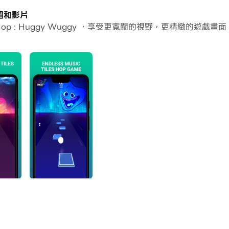
個應用程式和帳戶。
的截圖和影片
s Hop : Huggy Wuggy ，享受更寬闊的視野，更精緻的
常容易。
y並在PC上運行。享受PC端的大螢幕和高畫質畫質吧!
？使用 Wuggy Music Tiles Hop：您可以播放來自 FNF 的各種
gy Songs 的粉絲創造全新的體驗。玩我們的 Hop Tiles 遊戲，