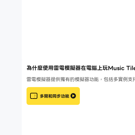
+ 美妙而有趣的 Huggy 歌曲，讓您玩得開心
+自動生成的內容：上傳您喜歡的歌曲以彈奏音樂
+ 一鍵式控制，輕鬆上手
+ 音樂遊戲 + Tiles hop + Wuggy Sound Song
+為你的舞會收集漂亮的皮膚
為什麼使用雷電模擬器在電腦上玩Music Tiles H
雷電模擬器提供獨有的模擬器功能，包括多實例支
+ 豐富精彩的3D視覺世界
+ 更多 Huggy Songs 將定期添加。
多開和同步功能