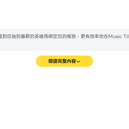
到喜歡的英雄再綁定您的帳號，更有效率地在Music Tiles H
閱讀完整內容
 Wuggy遊戲的畫面更加流暢，動作更
輕鬆記錄下在Music Tiles 
y Wuggy的視覺體驗和沉浸感。
習和改進駕駛技術，