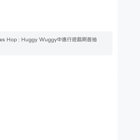
op : Huggy Wuggy中進行遊戲刷首抽
影片錄製
Hop : Huggy Wuggy中的賽事表現和操作過程，有助於學
或者與其他玩家分享自己的遊戲經歷和成就。