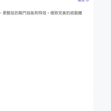
展開
遊戲畫面，更酷炫的戰鬥技能和特效。極致完美的遊戲體
 Wuggy 歌曲。
在許多挑戰中享受每一首歌。