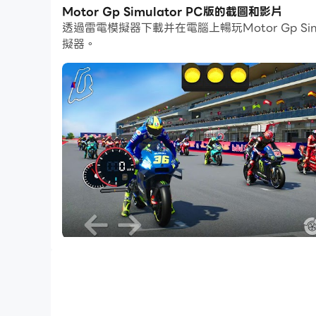
通過多開和同步功能，你甚至可以在PC上運行多
Motor Gp Simulator PC版的截圖和影片
透過雷電模擬器下載并在電腦上暢玩Motor Gp 
而文件互傳功能讓分享圖像、影片和文件也變得非
擬器。
下載Motor Gp Simulator並在PC上運行。
這是一款摩托車賽車遊戲，它會讓您保持在賽道上並
的車手參加比賽，與他們一起登上 Fan World 
啟動引擎，踩下油門，體驗駕馭 200 馬力野獸
騁，贏得勝利！
控制著重於贏得比賽的因素：計時剎車到彎道和加
遊戲特色：
- 駕駛 30 多種獨特的超級摩托車
- 功能齊全的後視鏡
- 具有動態燈光效果的逼真 3D 圖形