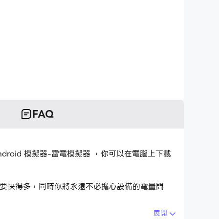
FAQ
的Android 模擬器-雷電模擬器 ，你可以在電腦上下載
屏鍵盤要快得多，同時你將永遠不必擔心設備的電量問
展開