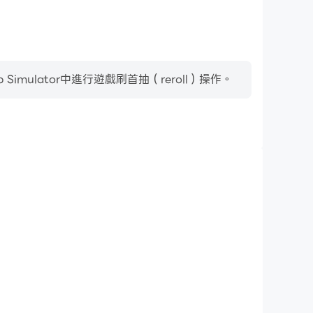
ulator中進行遊戲刷首抽（reroll）操作。
影片錄製
imulator中的賽事表現和操作過程，有助於學習和改進駕駛
其他玩家分享自己的遊戲經歷和成就。