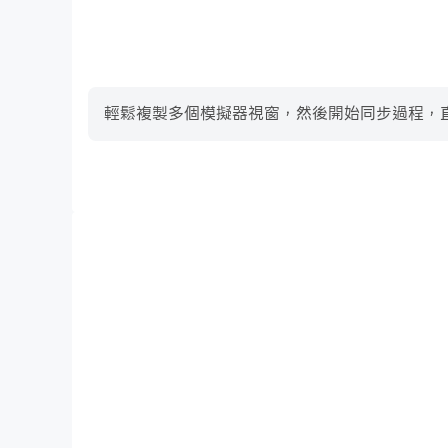
輕鬆複製多個模擬器視窗，然後開始同步過程，直到您抽
高幀率
在高FPS的支援下，Motor Gp Simulator遊
了玩Motor Gp Simulator的