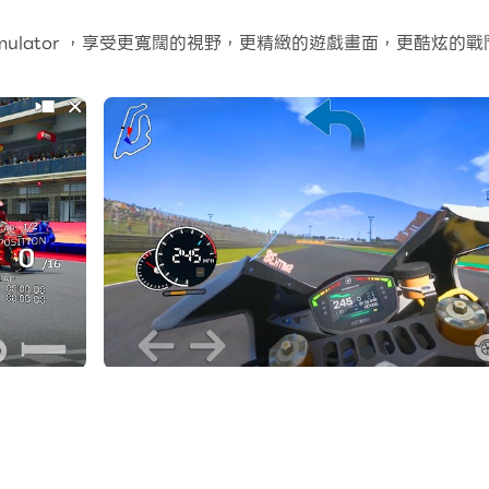
個應用程式和帳戶。
Simulator ，享受更寬闊的視野，更精緻的遊戲畫面，更酷
常容易。
享受PC端的大螢幕和高畫質畫質吧!
專注於贏得比賽的 TIMING！剎車正時和油門正時。在這款
Championship 的領獎台，或者定制你自己的自行車，以最高分
的快感。與精英車手並駕齊驅，贏得世界冠軍。現在準備好迎接腎
速時你的油門。我們使遊戲變得簡單易行，因此每個人都可以享