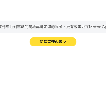
到喜歡的英雄再綁定您的帳號，更有效率地在Motor Gp Sim
閱讀完整內容
戲的畫面更加流暢，動作更加連貫，增強
輕鬆記錄下在Motor Gp S
視覺體驗和沉浸感。
技術，或者與