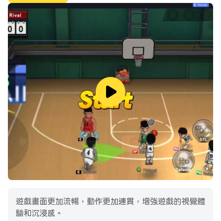
景觀，然後開始一場極限摩托車比賽，並在印度自行車模擬
器和終極摩托車模擬器的時間內到達您的目的地，您必須在
其中嘗試具有重型摩托車駕駛技能的摩托車賽車遊戲並做一
些危險的特技：高速地鐵衝刺：真正的模擬器。如果您想成
為最快的摩托車和城市公路車手，那麼必須在玩這款駕駛摩
托車賽車遊戲的同時升級您的摩托車並使用令人眼花繚亂的
高速，同時創造自行車賽車挑戰並變得無與倫比。首先選擇
你最喜歡的摩托車，然後在摩托車真實模擬器中選擇你最喜
歡的騎手角色，並在巨大的開放世界自行車駕駛模擬器中享
受成為一名出色的騎手的樂趣：令人驚嘆的真實自行車。下
載並享受。
遊戲畫面更加流暢，動作更加連貫，增強遊戲的視覺體
驗和沉浸感。