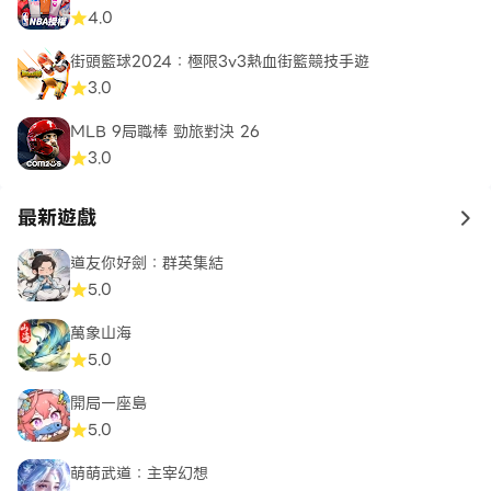
4.0
街頭籃球2024：極限3v3熱血街籃競技手遊
3.0
MLB 9局職棒 勁旅對決 26
3.0
最新遊戲
to 
道友你好劍：群英集結
5.0
萬象山海
5.0
開局一座島
5.0
萌萌武道：主宰幻想