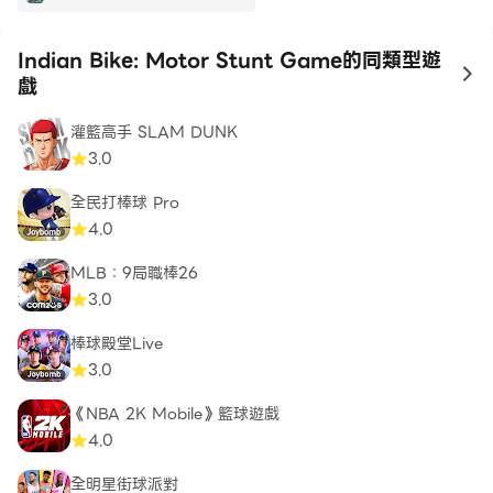
Indian Bike: Motor Stunt Game的同類型遊
to
戲
灌籃高手 SLAM DUNK
3.0
全民打棒球 Pro
4.0
MLB：9局職棒26
3.0
棒球殿堂Live
3.0
《NBA 2K Mobile》籃球遊戲
4.0
全明星街球派對