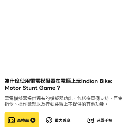
的摩托車遊戲。在摩托車交通高速公路速度賽車中，在有限
的時間內到達您的目的地，在賽車駕駛者：自行車遊戲中。
此外，在無盡的十年自行車賽車遊戲中，流暢的駕駛模擬和
無盡的街機自行車賽車遊戲正在等待您完成所有任務，並且
在這個令人上癮的遊戲中，當您以極端的速度駕駛賽車時，
路上的其他車輛會產生一些刺激的飆升在真正的自行車交通
賽車遊戲中駕駛。在交通騎手游戲中駕駛賽車時，將為真正
的賽車類型的摩托車駕駛模擬器愛好者提供無盡的高速公路
騎手道路。如果您是真正的自行車賽車遊戲迷，那麼這款真
正的摩托車賽車遊戲非常適合逼真的模擬器摩托車遊戲，同
時可以高速穿越整個地圖來駕駛摩托車賽車遊戲。
為什麼使用雷電模擬器在電腦上玩Indian Bike:
Motor Stunt Game ?
在無盡的賽車類型中，騎手成為一個極端的自行車駕駛愛好
者，並在職業模式下在無盡的高速公路上錄製真實的自行車
雷電模擬器提供獨有的模擬器功能，包括多實例支持、巨集
指令、操作錄製以及行動裝置上不提供的其他功能。
聲音你需要完成購買賽車發燒自行車的任務：順利進行摩托
遊戲街機賽車本質。您還可以在 motor rider go 開啟高
速公路職業模式：高速公路交通並以騎車人的身份欣賞城市
高幀率
重力感應
遊戲手把