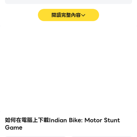
閱讀完整內容
影片錄製
免打擾
輕鬆記錄下在Indian Bike:
在玩Indian Bike: Motor
Motor Stunt Game中的
Stunt Game時免受騷擾
賽事表現和操作過程，有助
電話打擾，確保在競賽過程
於學習和改進駕駛技術，或
中保持專注，並有更好的遊
者與其他玩家分享自己的遊
戲體驗和比賽表現。
戲經歷和成就。
如何在電腦上下載Indian Bike: Motor Stunt
Game