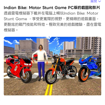
獲得沉浸式的體驗。
展開
Indian Bike: Motor Stunt Game PC版的截圖和影片
當你在電腦上玩Indian Bike: Motor Stunt Game的時
透過雷電模擬器下載并在電腦上暢玩Indian Bike: Motor
候，如果你想使用自己的遊戲手把來操控遊戲，雷電模擬器
Stunt Game ，享受更寬闊的視野，更精緻的遊戲畫面，
自動啟用的gamepad檢測可以幫助你在幾個簡單的點擊中
更酷炫的戰鬥技能和特效。極致完美的遊戲體驗，盡在雷電
自訂操控，享受更加身臨其境的賽車場景和挑戰。
模擬器。
在高幀率的支援下，遊戲中多樣的賽道設計、豐富的地形和
環境變化也會變得更加真實細膩。
同時，錄製影片功能能讓你輕鬆記錄下一切精彩有趣的比賽
和遊戲內容，用來與朋友分享或製作影片都非常方便。現在
就開始在電腦上下載和玩Indian Bike: Motor Stunt
Game吧！
在印度自行車模擬器遊戲中，您將在另一個級別的逼真模擬
器摩托車遊戲中學習摩托車駕駛模擬器。在摩托車騎手游戲
和 Xtreme 自行車賽車汽車旅遊遊戲中享受水平。令人難
忘的城市、橋樑等景觀，還可以測試您的摩托車技能：真正