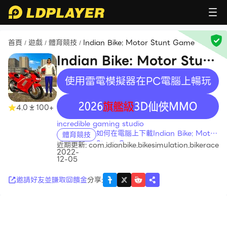
首頁
遊戲
體育競技
Indian Bike: Motor Stunt Game
/
/
/
Indian Bike: Motor Stunt
Game
使用雷電模擬器在PC電腦上暢玩
recommend
4.0
100+
incredible gaming studio
如何在電腦上下載Indian Bike: Motor
體育競技
Stunt Game
近期更新:
com.idianbike.bikesimulation.bikerace
2022-
12-05
邀請好友並賺取回饋金
分享
: