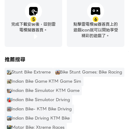
5
6
完成下載安裝後，回到雷
點擊雷電模擬器首頁上的
電模擬器首頁。
遊戲icon就可以開始享受
精彩的遊戲了。
推薦搜尋
Stunt Bike Extreme
Bike Stunt Games: Bike Racing
Indian Bike Game KTM Game Sim
Indian Bike Simulator KTM Game
Indian Bike Simulator Driving
Indian Bike- KTM Bike Driving
Indian Bike Driving KTM Bike
Motor Bike: Xtreme Races