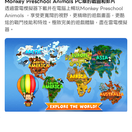
Monkey Preschool Animals PC版的截圖和影片
螢幕上清晰地瀏覽, 而用滑鼠和鍵盤操控應用程式比用觸摸
透過雷電模擬器下載并在電腦上暢玩Monkey Preschool
屏鍵盤要快得多，同時你將永遠不必擔心設備的電量問題。
Animals ，享受更寬闊的視野，更精緻的遊戲畫面，更酷
炫的戰鬥技能和特效。極致完美的遊戲體驗，盡在雷電模擬
通過多開和同步功能，你甚至可以在PC上運行多個應用程
器。
式和帳戶。
而文件互傳功能讓分享圖像、影片和文件也變得非常容易。
下載Monkey Preschool Animals並在PC上運行。享受
PC端的大螢幕和高畫質畫質吧!
漲漲客場！加入米洛在他的熱氣球，他旅行世界各地發現的
奇妙世界的動物。
北極勇敢冰冷的苔原和飼料的逆戟鯨，或翱翔在整個內陸地
區，發現了可愛的笑翠鳥和不那麼可愛的袋獾。專為初習，
猴學前教育動物是一個富有想像力和令人愉快的互動教育遊
戲充滿了有趣的事實，具有挑戰性的問題和可笑的愚蠢的動
畫，更不用提飢餓的獅子咆哮北極熊！