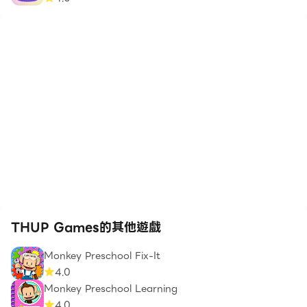
THUP Games的其他遊戲
Monkey Preschool Fix-It
4.0
Monkey Preschool Learning
4.0