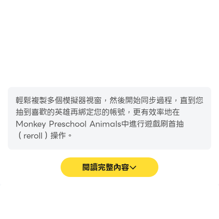
輕鬆複製多個模擬器視窗，然後開始同步過程，直到您
抽到喜歡的英雄再綁定您的帳號，更有效率地在
Monkey Preschool Animals中進行遊戲刷首抽
（reroll）操作。
閱讀完整內容
高幀率
影片錄製