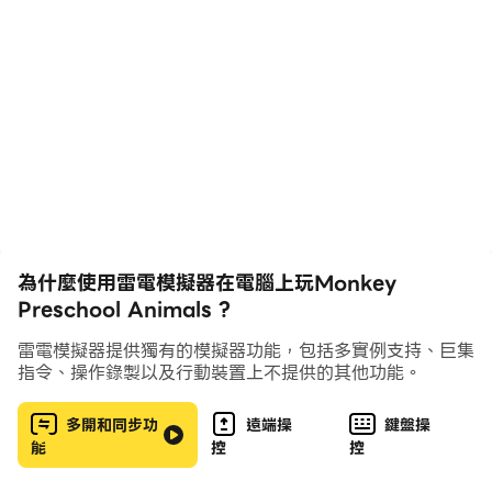
特徵
- 超過100動物發現
-7多樣，精美細緻的環境探索
關於動物的問題-Hundreds：你能找到一個爬行動物？什
麼動物做聲音？
有趣和可愛的動畫-Hundreds
-Captivati​​ng自然動物的叫聲和身臨其境的音景
-Rewards！填滿你的徽章書與美麗獨特的徽章
，直觀的孩子友好的設計
為什麼使用雷電模擬器在電腦上玩Monkey
Preschool Animals ?
- 無廣告！
雷電模擬器提供獨有的模擬器功能，包括多實例支持、巨集
指令、操作錄製以及行動裝置上不提供的其他功能。
多開和同步功
遠端操
鍵盤操
能
控
控