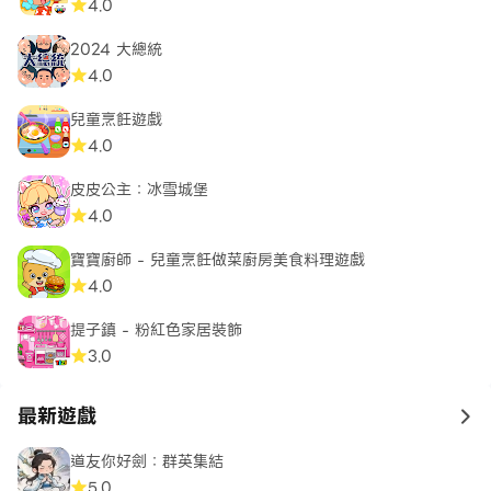
4.0
2024 大總統
4.0
兒童烹飪遊戲
4.0
皮皮公主：冰雪城堡
4.0
寶寶廚師 - 兒童烹飪做菜廚房美食料理遊戲
4.0
提子鎮 - 粉紅色家居裝飾
3.0
最新遊戲
to 
道友你好劍：群英集結
5.0