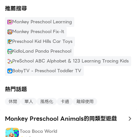
推薦搜尋
Monkey Preschool Learning
Monkey Preschool Fix-It
Preschool Kid Hills Car Toys
KidloLand Panda Preschool
PreSchool ABC Alphabet & 123 Learning Tracing Kids
BabyTV - Preschool Toddler TV
熱門話題
休閒
單人
風格化
卡通
離線使用
Monkey Preschool Animals的同類型遊戲
to
Toca Boca World