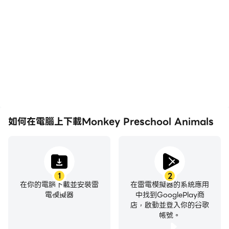
在高FPS的支援下，
輕鬆記錄下在Monkey
Monkey Preschool
Preschool Animals中的
Animals遊戲的畫面更加流
賽事表現和操作過程，有助
暢，動作更加連貫，增強了
於學習和改進駕駛技術，或
玩Monkey Preschool
者與其他玩家分享自己的遊
Animals的視覺體驗和沉浸
戲經歷和成就。
感。
如何在電腦上下載Monkey Preschool Animals
1
2
在你的電腦下載並安裝雷
在雷電模擬器的系統應用
電模擬器
中找到GooglePlay商
店，啟動並登入你的谷歌
帳號。