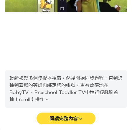
• 兒童安全環境，方便孩子觀看和導航。我們 100% 無廣
告！
• 由專家創建 - 我們製作最好的兒童視頻和內容
• 下載視頻以供離線觀看
• 數小時的有趣劇集、嬰兒歌曲和兒童睡前內容
• 適合所有年齡段的值得信賴的角色和卡通 - 嬰兒到蹣跚學
步的幼兒以及遊戲
• 創建您孩子自己的播放列表 - 快速輕鬆地將視頻添加到您
的播放列表
• 每週添加新內容
輕鬆複製多個模擬器視窗，然後開始同步過程，直到您
• 提供 14 種語言（英語、西班牙語、普通話、荷蘭語、波
抽到喜歡的英雄再綁定您的帳號，更有效率地在
蘭語、法語等）
BabyTV - Preschool Toddler TV中進行遊戲刷首
• 免費下載，包括最好的 BabyTV 兒童視頻和嬰兒歌曲供
抽（reroll）操作。
試用
閱讀完整內容
嬰兒電視訂閱
- 訂閱價格將根據所選計劃和地區而有所不同