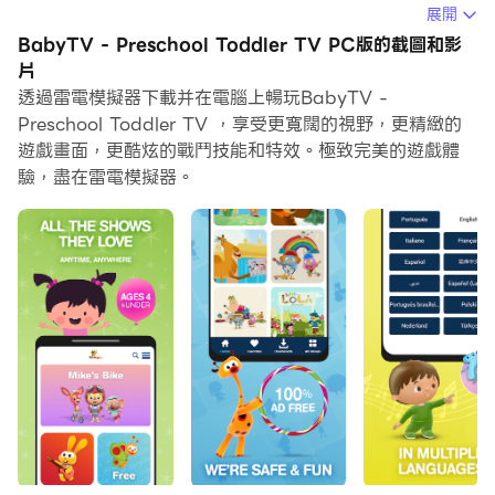
展開
在電腦上運行BabyTV - Preschool Toddler TV，您可
BabyTV - Preschool Toddler TV PC版的截圖和影
以在大螢幕上清晰地瀏覽, 而用滑鼠和鍵盤操控應用程式比
片
用觸摸屏鍵盤要快得多，同時你將永遠不必擔心設備的電量
透過雷電模擬器下載并在電腦上暢玩BabyTV -
問題。
Preschool Toddler TV ，享受更寬闊的視野，更精緻的
遊戲畫面，更酷炫的戰鬥技能和特效。極致完美的遊戲體
通過多開和同步功能，你甚至可以在PC上運行多個應用程
驗，盡在雷電模擬器。
式和帳戶。
而文件互傳功能讓分享圖像、影片和文件也變得非常容易。
下載BabyTV - Preschool Toddler TV並在PC上運行。
享受PC端的大螢幕和高畫質畫質吧!
加入數百萬家庭，探索 BabyTV 屢獲殊榮的兒童電視和歌
曲應用程序，該應用程序專為小孩子打造，100% 無廣
告。
BabyTV 是世界領先的幼兒及其父母電視頻道，旨在為學