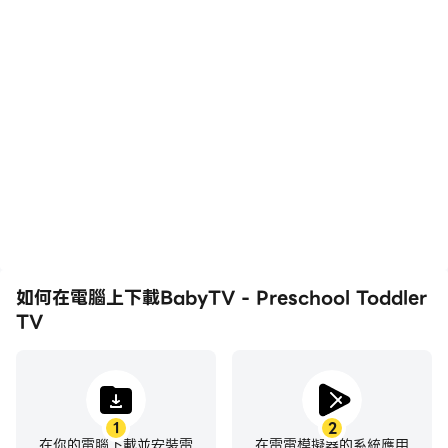
- 訂閱BabyTV Video為續訂，除非用戶通過設備設置取
高幀率
影片錄製
消，否則會在結束前24小時續訂。
- 每月訂閱約 3.99 美元（如適用，以當地貨幣收費）
在高FPS的支援下，
輕鬆記錄下在BabyTV -
BabyTV - Preschool
Preschool Toddler TV中
Toddler TV遊戲的畫面更
的賽事表現和操作過程，有
隱私與安全
加流暢，動作更加連貫，增
助於學習和改進駕駛技術，
您孩子的隱私和安全是我們的首要任務。這就是為什麼我們
強了玩BabyTV -
或者與其他玩家分享自己的
的幼兒和學齡前兒童電視應用程序或我們的頻道中沒有廣
Preschool Toddler TV的
遊戲經歷和成就。
視覺體驗和沉浸感。
告。我們絕不會與第三方分享您的個人信息或在
https://www.babytv.com/privacy-policy 上出售您
的個人信息
- 如需支持，請通過 support@babytv.com 聯繫我們
如何在電腦上下載BabyTV - Preschool Toddler
- 要取消訂閱，請訪問此鏈接
TV
https://www.babytv.com/faq/
- 有關我們的使用條款，請訪問
https://www.babytv.com/termsofuse/
1
2
在你的電腦下載並安裝雷
在雷電模擬器的系統應用