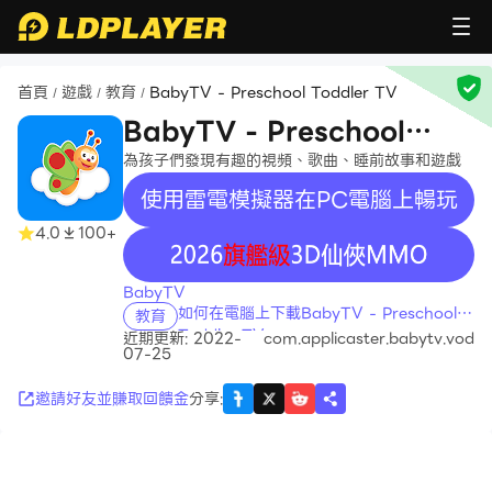
首頁
遊戲
教育
BabyTV - Preschool Toddler TV
/
/
/
BabyTV - Preschool
Toddler TV
為孩子們發現有趣的視頻、歌曲、睡前故事和遊戲
使用雷電模擬器在PC電腦上暢玩
4.0
100+
recommend
BabyTV
如何在電腦上下載BabyTV - Preschool
教育
Toddler TV
近期更新: 2022-
com.applicaster.babytv.vod
07-25
邀請好友並賺取回饋金
分享
: