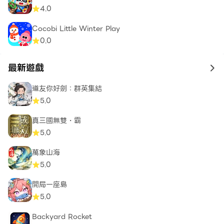
4.0
Cocobi Little Winter Play
0.0
最新遊戲
to 
道友你好劍：群英集結
5.0
真三國無雙・霸
5.0
萬象山海
5.0
開局一座島
5.0
Backyard Rocket