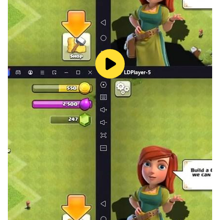
括： Little Lola、Billy BamBam、Oliver、Stick
with Mick、Charlie & the Numbers、Draco、
Fast Frank 以及更多節目！
🧙
幼兒遊戲
🧙
我們為孩子們準備的友好幼兒遊戲讓早期學習充滿樂趣！與
奧利弗一起玩耍並學習顏色，與查理一起發現不同的動物、
探索形狀和數字。我們的幼兒趣味遊戲將讓您的孩子在探索
教育主題的同時獲得樂趣。
創建您自己的播放列表
創建一個包含您孩子最喜歡的兒童劇集和歌曲的播放列表，
以便在您最需要時快速訪問，並且使用我們的隨機播放模
式，您可以按下播放並欣賞。
👶🏻
這就是 BabyTV 適合 4 歲及以下兒童的原因：
👩‍👧‍👦