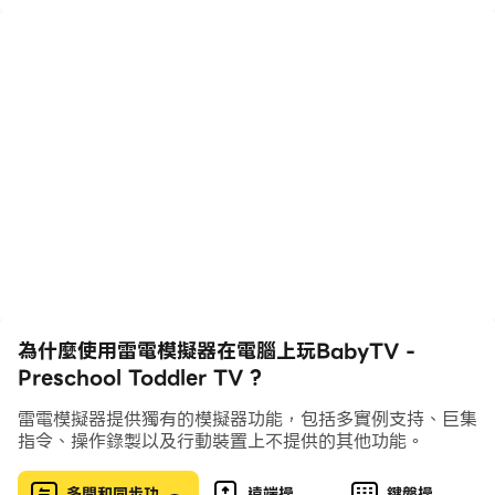
齡前兒童提供早年支持。
BabyTV 在安全的兒童友好環境
中為家庭提供優質的兒童視頻，介紹您的小寶貝到他們周圍
的世界。我們所有的兒童電視節目都是在兒童專家的幫助下
製作的，我們的應用程序包括數百個短劇集、嬰兒歌曲和童
謠、幼兒遊戲和有趣的角色，讓您的孩子保持參與和快樂。
📺👶🏻
免費下載我們的應用程序並訪問免費類別，其中包括精選的
我們最喜愛的 BabyTV 節目和嬰兒歌曲，供您嘗試和您的
孩子一起欣賞。
年齡分級
為什麼使用雷電模擬器在電腦上玩BabyTV -
專為 4 歲及以下兒童和所有年齡段的 BabyTV 粉絲打
Preschool Toddler TV ?
造。
雷電模擬器提供獨有的模擬器功能，包括多實例支持、巨集
👼
兒童視頻
指令、操作錄製以及行動裝置上不提供的其他功能。
我們必備的應用程序有許多基於早期學習主題、童謠和歌曲
的劇集。它非常適合讓您的寶寶或蹣跚學步的孩子在家里或
多開和同步功
遠端操
鍵盤操