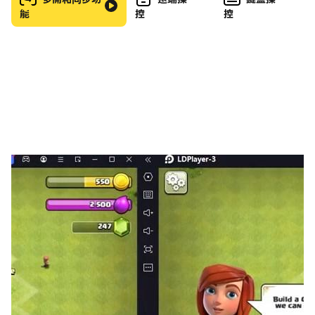
能
控
控
外出時開心地玩耍，我們提供適合每個年齡段和發育階段的
兒童視頻；
嬰兒歌曲
歌曲和童謠讓您的寶寶或幼兒在聆聽時微笑。與您的小寶貝
一起與 The Tiny Bunch 一起唱搖籃曲、兒歌、童謠
等，與 Charlie 一起唱 ABC、123 和形狀歌曲，與 Big
Bugs 樂隊一起探索不同的音樂風格，並以 What a
wonderful 的歌聲開始新的一天天！
🧚
睡前表演和歌曲
🧚
探索我們為孩子們製作的睡前系列、故事和歌曲，在這裡可
以幫助您安撫他們入睡，提供您的孩子會喜歡的平靜和舒緩
的片段。
🧜‍♀️
相關角色
🧜‍♀️
享受 BabyTV 備受喜愛的學齡前角色的完整劇集，包