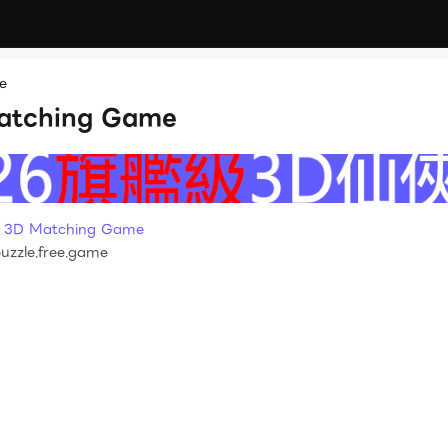
e
atching Game
！
3D Matching Game
uzzle.free.game