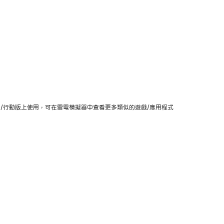
載以及在PC/行動版上使用，可在雷電模擬器中查看更多類似的遊戲/應用程式