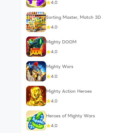
4.0
Sorting Master, Match 3D
4.0
Mighty DOOM
4.0
Mighty Wars
4.0
Mighty Action Heroes
4.0
Heroes of Mighty Wars
4.0