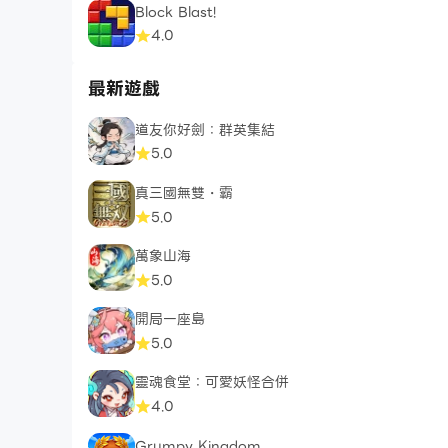
Block Blast!
4.0
最新遊戲
道友你好劍：群英集結
5.0
真三國無雙・霸
5.0
萬象山海
5.0
開局一座島
5.0
靈魂食堂：可愛妖怪合併
4.0
Grumpy Kingdom