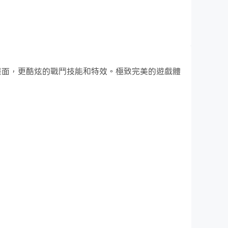
緻的遊戲畫面，更酷炫的戰鬥技能和特效。極致完美的遊戲體