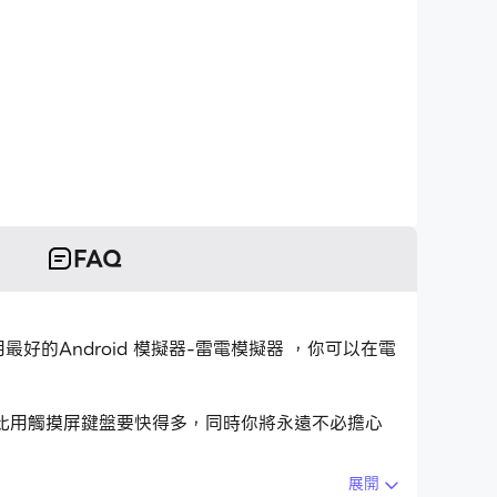
FAQ
，但使用最好的Android 模擬器-雷電模擬器 ，你可以在電
應用程式比用觸摸屏鍵盤要快得多，同時你將永遠不必擔心
展開