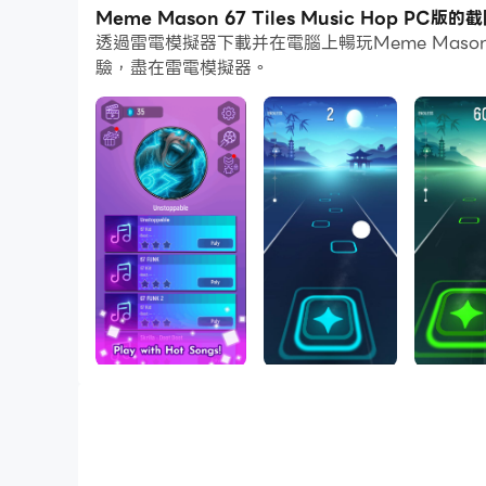
通過多開和同步功能，你甚至可以在PC上運行多
Meme Mason 67 Tiles Music Hop PC版
透過雷電模擬器下載并在電腦上暢玩Meme Mason
而文件互傳功能讓分享圖像、影片和文件也變得非
驗，盡在雷電模擬器。
下載Meme Mason 67 Tiles Music Ho
Do you love rhythm games, music games, and
Try Meme Mason 67 Tiles Music Hop, a fun and
Test your reflexes, build high combos, and ch
characters like 67 Kid Meme, with more comi
🔥 KEY FEATURES
✔ Simple and fun gameplay: tap tiles to the 
✔ Addictive rhythm and dance game mechan
✔ Increasing difficulty and faster levels ⚡
✔ Catchy tracks inspired by EDM music 🎧
✔ Neon visual effects and vibrant dance atm