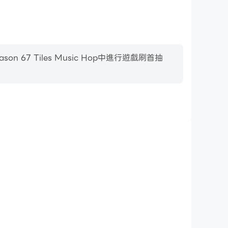
 Tiles Music Hop中進行遊戲刷首抽
影片錄製
7 Tiles Music Hop中的賽事表現和操作過程，有助於學
或者與其他玩家分享自己的遊戲經歷和成就。