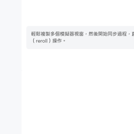
輕鬆複製多個模擬器視窗，然後開始同步過程，直到您抽
（reroll）操作。
高幀率
在高FPS的支援下，Meme Mason 67 Tiles Mu
加連貫，增強了玩Meme Mason 67 Tiles Mu