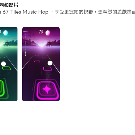
個應用程式和帳戶。
的截圖和影片
 67 Tiles Music Hop ，享受更寬闊的視野，更精緻
常容易。
p並在PC上運行。享受PC端的大螢幕和高畫質畫質吧!
 exciting challenges?
 addictive music dance tile game where you jump from ti
ase top scores in this fast-paced rhythm tile game. Enjo
ng soon!
rhythm 🎵
ics
osphere 💫