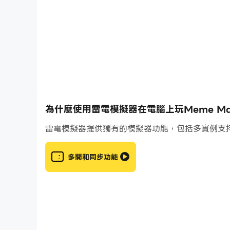
✔ Casual music game – play anytime, anywh
🕹 HOW TO PLAY
• Follow the music rhythm
• Tap or jump on tiles at the right time
• Build perfect combos
• Improve your score and master the beat
為什麼使用雷電模擬器在電腦上玩Meme Mason 6
雷電模擬器提供獨有的模擬器功能，包括多實例支
Meme Mason 67 Tiles Dance is perfect for fa
👉 Download now and dance to the beat!
多開和同步功能