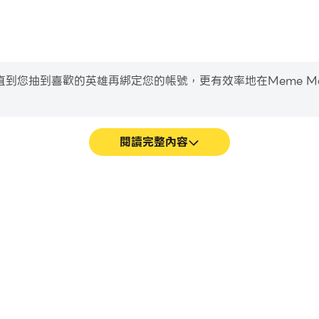
到喜歡的英雄再綁定您的帳號，更有效率地在Meme Mason 67
閱讀完整內容
sic Hop遊戲的畫面更加流暢，動作更
輕鬆記錄下在Meme Mason 6
sic Hop的視覺體驗和沉浸感。
習和改進駕駛技術，