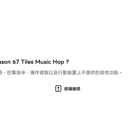
ere
7 Tiles Music Hop ?
持、巨集指令、操作錄製以及行動裝置上不提供的其他功能。
ns of music rhythm games, dance games, and tile-based
遠端操控