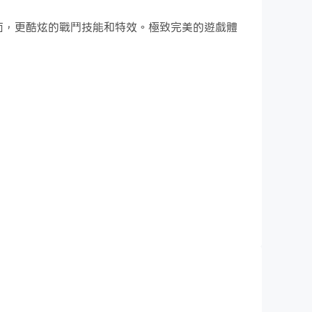
的遊戲畫面，更酷炫的戰鬥技能和特效。極致完美的遊戲體
le to tile perfectly synced with the beat 🎶
y energetic music and dance alongside popular