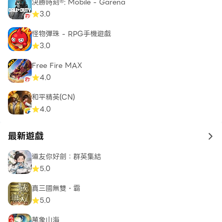
決勝時刻®: Mobile - Garena
3.0
怪物彈珠 - RPG手機遊戲
3.0
Free Fire MAX
4.0
和平精英(CN)
4.0
最新遊戲
to 
道友你好劍：群英集結
5.0
真三國無雙・霸
5.0
萬象山海