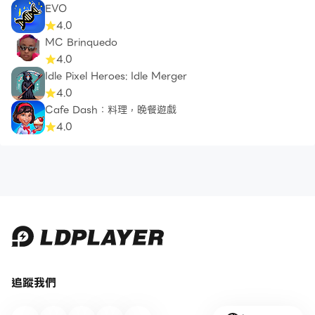
EVO
4.0
MC Brinquedo
4.0
Idle Pixel Heroes: Idle Merger
4.0
Cafe Dash：料理，晚餐遊戲
4.0
追蹤我們