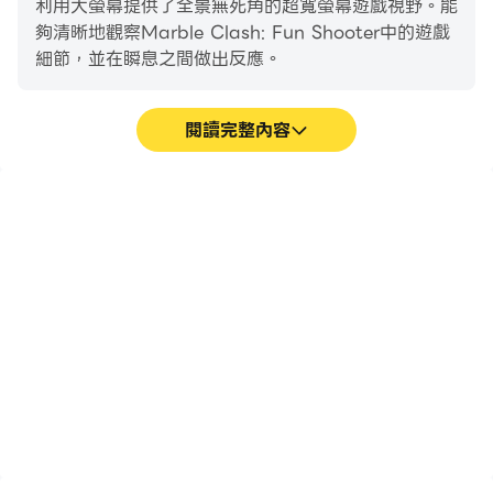
利用大螢幕提供了全景無死角的超寬螢幕遊戲視野。能
暈敵人，或是用強大的火箭來造成範圍性傷害，又或可以選
夠清晰地觀察Marble Clash: Fun Shooter中的遊戲
擇近距離表現非常好的霰彈槍。你會選擇什麼呢？
細節，並在瞬息之間做出反應。
外觀：
遊戲中有很多炫酷多樣的外觀！我們不想限制你，所以我們
閱讀完整內容
把變形機器人的塗裝設為完全裝飾性的，它不會影響你的屬
性。現在你可以從 30 多種塗裝選擇中，為自己打造獨一
高幀率
超長續航
無二且模仿不來的外觀！選擇權在你手中！
在高FPS的支援下，
在電腦上運行Marble
其他遊戲特色：
Marble Clash: Fun
Clash: Fun Shooter，無
Shooter遊戲的畫面更加流
需擔心電量不足和設備發熱
- 精美的圖形
暢，動作更加連貫，增強了
等問題，想玩多久就玩多
- 簡單又直觀的控制
玩Marble Clash: Fun
久。
- 動態戰鬥
Shooter的視覺體驗和沉浸
感。
- 簡單的介面
- 好聽的音樂和炫酷的效果
- 許多不同等級的武器
- 能夠用你喜歡的方式來遊戲