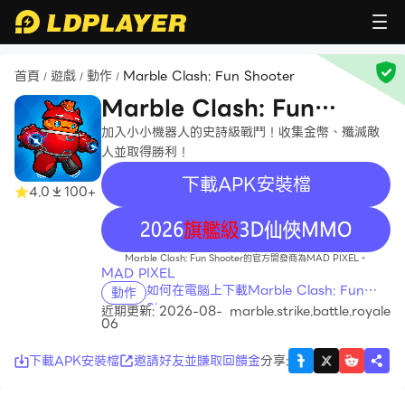
首頁
遊戲
動作
Marble Clash: Fun Shooter
/
/
/
Marble Clash: Fun
Shooter
加入小小機器人的史詩級戰鬥！收集金幣、殲滅敵
人並取得勝利！
下載APK安裝檔
4.0
100+
recommend
Marble Clash: Fun Shooter的官方開發商為MAD PIXEL。
MAD PIXEL
如何在電腦上下載Marble Clash: Fun
動作
Shooter
近期更新: 2026-08-
marble.strike.battle.royale
06
下載APK安裝檔
邀請好友並賺取回饋金
分享
: