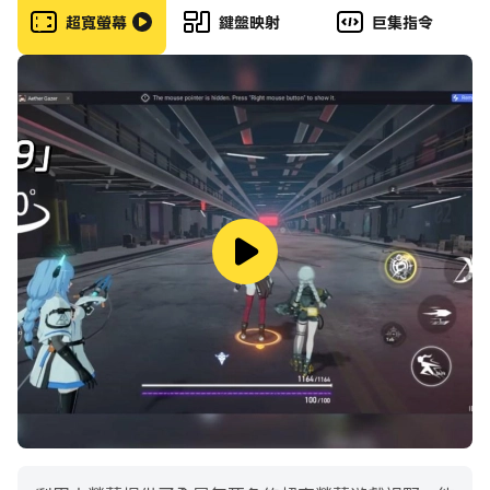
得了嗎？
超寬螢幕
鍵盤映射
巨集指令
地圖：
地圖分為四個區域。你一開始可以使用全部四個區域。不過
每個回合下來都會有一個區域消失，所以你的掩護和行動空
間也會減少，每一枚金幣都會造成一場激烈的戰鬥。因此，
我們要給你一個貼心小建議：運用你的戰術和策略技術，持
續移動、不要久停！敵人無處不在！仔細研究地圖，這樣你
就知道哪裡可以讓你藏身，以及新的金幣會出現在哪裡——
以讓你取得勝利！
客製與改良：
每通過一個回合，你都會獲得經驗值和金幣。你可以藉由升
級來發現新型的武器和彈珠機器人的零件。隨著你的升級，
你也會變得更強大、更強壯、更快速，加強的火力亦會讓你
變得無人能敵。你可以加入適合你的遊戲風格的零件，為自
己打造獨一無二的機器人：用迷你槍射出一連串的攻擊以擊