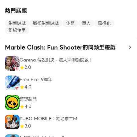
熱門話題
射擊遊戲
戰術射擊遊戲
休閒
單人
風格化
離線使用
Marble Clash: Fun Shooter的同類型遊戲
to
Garena 傳說對決：膽大黨聯動開啟！
2.0
Free Fire: 9周年
4.0
荒野亂鬥
4.0
PUBG MOBILE：絕地求生M
3.0