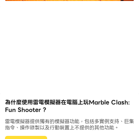
射擊遊戲》！
關於遊戲：
你在這個遊戲中將面臨充滿挑戰又有趣的戰鬥！你將控制一
個擁有各種槍支的機器人！你的任務是要收集最多的金幣，
直到回合時間結束。不過這沒有你想像得那麼簡單！這裡也
有其他玩家，而且他們都想要偷你的金幣！你可以擊退他
們、摧毀他們並搶走他們的金幣。或是，如果情勢對你不
利，需要逃跑——只要按下一個按鈕，你的機器人就可以變
成一個迅速的彈珠！如此一來，你就可以逃跑以免被擊敗。
不過別忘了——你在那種狀態下沒辦法攻擊對手！
為什麼使用雷電模擬器在電腦上玩Marble Clash:
回合：
Fun Shooter ?
遊戲是由四個回合組成。時間結束時，每個回合就結束了。
一個回合結束後，會有一半的玩家被淘汰。其他人則繼續在
雷電模擬器提供獨有的模擬器功能，包括多實例支持、巨集
指令、操作錄製以及行動裝置上不提供的其他功能。
這場大亂鬥中廝殺。最後一回合是最困難的回合，因為你需
要收集最多的金幣才能獲勝！這會是個很大的挑戰！你應付