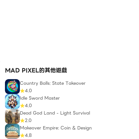
MAD PIXEL的其他遊戲
Country Balls: State Takeover
4.0
Idle Sword Master
4.0
Dead God Land - Light Survival
2.0
Makeover Empire: Coin & Design
4.8