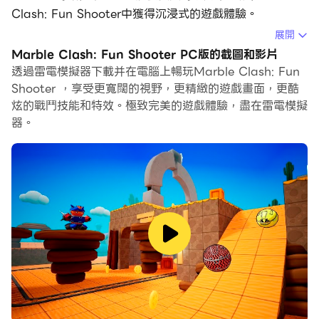
Clash: Fun Shooter中獲得沉浸式的遊戲體驗。
展開
當你在電腦上玩Marble Clash: Fun Shooter的時候，你
Marble Clash: Fun Shooter PC版的截圖和影片
可以調整幀頻設定，享受流暢的遊戲體驗和酷炫的遊戲畫
透過雷電模擬器下載并在電腦上暢玩Marble Clash: Fun
面。
Shooter ，享受更寬闊的視野，更精緻的遊戲畫面，更酷
炫的戰鬥技能和特效。極致完美的遊戲體驗，盡在雷電模擬
雷電模擬器還提供配置好的鍵盤映射，以最大限度地方便你
器。
控制整個遊戲的操作。鍵盤映射功能的不斷最佳化還提高了
按鍵靈敏度和技能釋放精準度。為了增強你的遊戲體驗，雷
電模擬器還為你配置了特殊的按鈕，如射擊按鈕、隱藏滑鼠
按鈕、連續按鍵等。
如果你想用遊戲手把玩遊戲，自動啟用的遊戲手把檢測可以
幫助你在幾個簡單的點擊中自訂控制，自由移動你的英雄。
現在就開始在電腦上下載和玩Marble Clash: Fun
Shooter吧！
你喜歡可愛的變形機器人嗎？你也喜歡有超酷射擊的趣味
3D 動作遊戲嗎？那麼歡迎來到《彈珠衝突：超有趣機器人