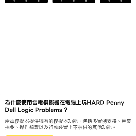
令人費解。
這些激動人心的邏輯問題會鍛煉您的大腦肌肉，讓您保持頭
腦敏銳-演繹推理的絕佳入門！每個卷中都有一系列問題。
不再刪除！多級撤消和自動X使您可以專注於邏輯。如果遇
到問題，可以選擇消除錯誤，獲得邏輯提示或查看完整的手
動解決方案（就像雜誌一樣）。
為什麼使用雷電模擬器在電腦上玩HARD Penny
Dell Logic Problems ?
雷電模擬器提供獨有的模擬器功能，包括多實例支持、巨集
在較大的屏幕上效果最佳，但是您可以縮放網格以適合屏
指令、操作錄製以及行動裝置上不提供的其他功能。
幕-從手機尺寸到最大的平板電腦。