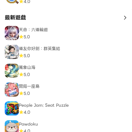
4.0
最新遊戲
to 
天命：六道輪迴
5.0
道友你好劍：群英集結
5.0
萬象山海
5.0
開局一座島
5.0
People Jam: Seat Puzzle
4.0
Pawdoku
4.0