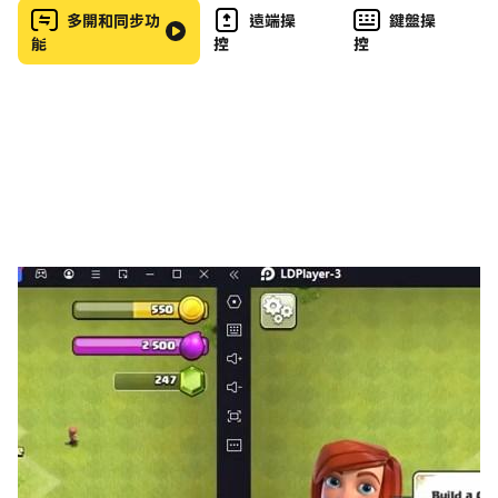
多開和同步功
遠端操
鍵盤操
能
控
控
尋找更難的難題？例如。 7個單元格？嘗試使用我們的
Logic Puzzles應用程序和Puzzle Baron的拼圖遊戲。
Egghead Games的優質軟件。如有任何問題，請聯繫我
們：
面子書：
https://www.facebook.com/EggheadGames
電子郵件：support@eggheadgames.com。