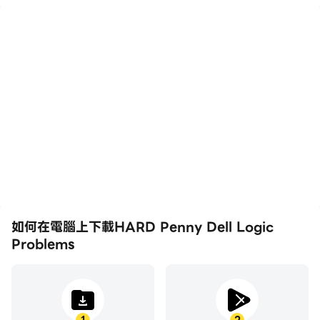
高幀率
影片錄製
在高FPS的支援下，HARD
輕鬆記錄下在HARD
Penny Dell Logic
Penny Dell Logic
Problems遊戲的畫面更加
Problems中的賽事表現和
流暢，動作更加連貫，增強
操作過程，有助於學習和改
了玩HARD Penny Dell
進駕駛技術，或者與其他玩
Logic Problems的視覺體
家分享自己的遊戲經歷和成
驗和沉浸感。
就。
如何在電腦上下載HARD Penny Dell Logic
Problems