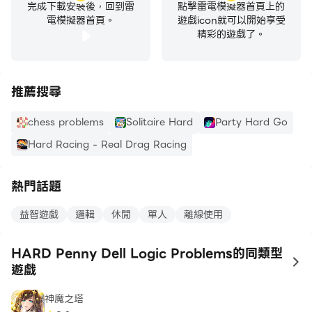
完成下載安裝後，回到雷
點擊雷電模擬器首頁上的
電模擬器首頁。
遊戲icon就可以開始享受
精彩的遊戲了。
推薦搜尋
chess problems
Solitaire Hard
Party Hard Go
Hard Racing - Real Drag Racing
熱門話題
益智遊戲
邏輯
休閒
單人
離線使用
HARD Penny Dell Logic Problems的同類型
to
遊戲
神魔之塔