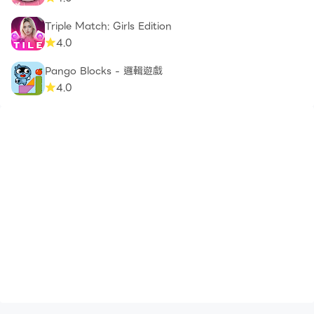
Triple Match: Girls Edition
4.0
Pango Blocks - 邏輯遊戲
4.0