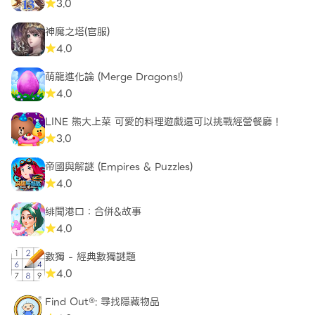
3.0
神魔之塔(官服)
4.0
萌龍進化論 (Merge Dragons!)
4.0
LINE 熊大上菜 可愛的料理遊戲還可以挑戰經營餐廳！
3.0
帝國與解謎 (Empires & Puzzles)
4.0
緋聞港口：合併&故事
4.0
數獨 - 經典數獨謎題
4.0
Find Out®: 尋找隱藏物品