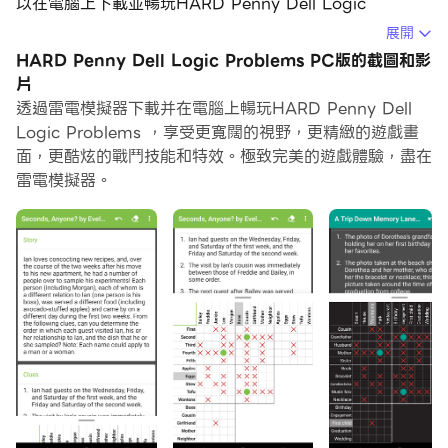
以在電腦上下載並暢玩HARD Penny Dell Logic
Problems。
展開
HARD Penny Dell Logic Problems PC版的截圖和影
在電腦上運行HARD Penny Dell Logic Problems，您可
片
以在大螢幕上清晰地瀏覽, 而用滑鼠和鍵盤操控應用程式比
透過雷電模擬器下載并在電腦上暢玩HARD Penny Dell
用觸摸屏鍵盤要快得多，同時你將永遠不必擔心設備的電量
Logic Problems ，享受更寬闊的視野，更精緻的遊戲畫
問題。
面，更酷炫的戰鬥技能和特效。極致完美的遊戲體驗，盡在
雷電模擬器。
通過多開和同步功能，你甚至可以在PC上運行多個應用程
式和帳戶。
而文件互傳功能讓分享圖像、影片和文件也變得非常容易。
下載HARD Penny Dell Logic Problems並在PC上運
行。享受PC端的大螢幕和高畫質畫質吧!
Penny Dell雜誌的Logic Puzzles真正的邏輯問題狂熱分
子。在購買前，請先嘗試免費購買包含所有功能的前十個拼
圖，並且絕不要任何廣告，na子或間諜軟件。如果您喜
歡，還可以購買13冊，每冊都有30個獨特的拼圖，數小時