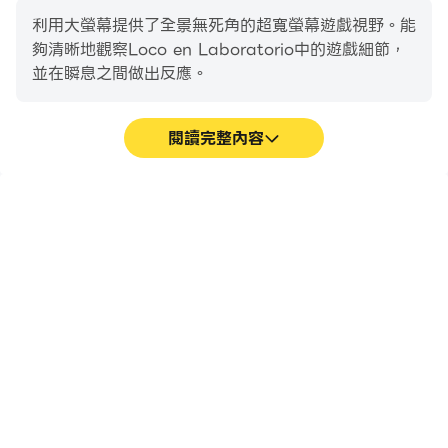
利用大螢幕提供了全景無死角的超寬螢幕遊戲視野。能
夠清晰地觀察Loco en Laboratorio中的遊戲細節，
並在瞬息之間做出反應。
閱讀完整內容
高幀率
超長續航
在高FPS的支援下，Loco
在電腦上運行Loco en
en Laboratorio遊戲的畫
Laboratorio，無需擔心電
面更加流暢，動作更加連
量不足和設備發熱等問題，
貫，增強了玩Loco en
想玩多久就玩多久。
Laboratorio的視覺體驗和
沉浸感。