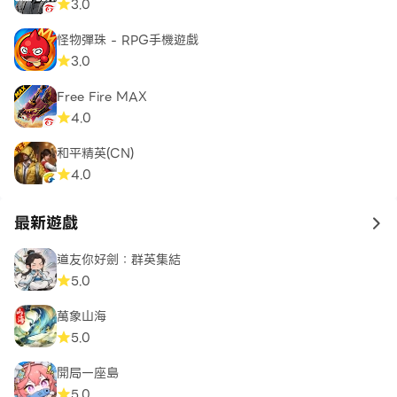
3.0
怪物彈珠 - RPG手機遊戲
3.0
Free Fire MAX
4.0
和平精英(CN)
4.0
最新遊戲
to 
道友你好劍：群英集結
5.0
萬象山海
5.0
開局一座島
5.0