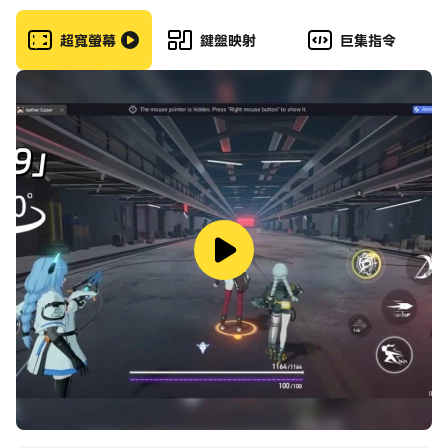
超寬螢幕
鍵盤映射
巨集指令