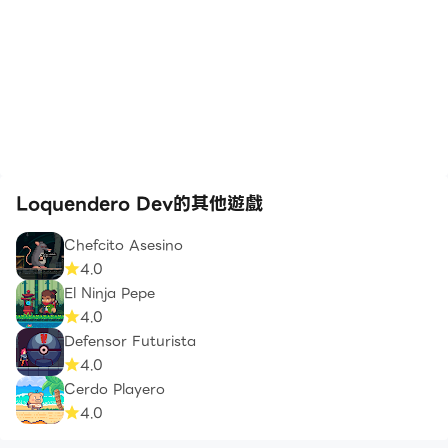
Loquendero Dev的其他遊戲
Chefcito Asesino
4.0
El Ninja Pepe
4.0
Defensor Futurista
4.0
Cerdo Playero
4.0