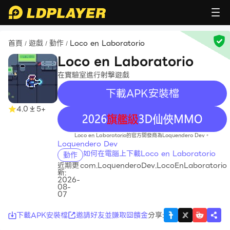
首頁
遊戲
動作
Loco en Laboratorio
/
/
/
Loco en Laboratorio
在實驗室進行射擊遊戲
下載APK安裝檔
4.0
5+
recommend
Loco en Laboratorio的官方開發商為Loquendero Dev。
Loquendero Dev
如何在電腦上下載Loco en Laboratorio
動作
近期更
com.LoquenderoDev.LocoEnLaboratorio
新:
2026-
08-
07
下載APK安裝檔
邀請好友並賺取回饋金
分享
: