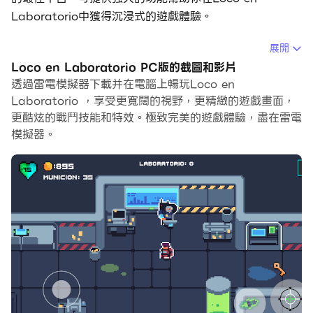
Laboratorio中獲得沉浸式的遊戲體驗。
當你在電腦上玩Loco en Laboratorio的時候，你可以調
展開
整幀頻設定，享受流暢的遊戲體驗和酷炫的遊戲畫面。
Loco en Laboratorio PC版的截圖和影片
透過雷電模擬器下載并在電腦上暢玩Loco en
雷電模擬器還提供配置好的鍵盤映射，以最大限度地方便你
Laboratorio ，享受更寬闊的視野，更精緻的遊戲畫面，
控制整個遊戲的操作。鍵盤映射功能的不斷最佳化還提高了
更酷炫的戰鬥技能和特效。極致完美的遊戲體驗，盡在雷電
按鍵靈敏度和技能釋放精準度。為了增強你的遊戲體驗，雷
模擬器。
電模擬器還為你配置了特殊的按鈕，如射擊按鈕、隱藏滑鼠
按鈕、連續按鍵等。
如果你想用遊戲手把玩遊戲，自動啟用的遊戲手把檢測可以
幫助你在幾個簡單的點擊中自訂控制，自由移動你的英雄。
現在就開始在電腦上下載和玩Loco en Laboratorio吧！
嗯，遊戲是關於一個必須保護實驗室的瘋子，為此你必須找
到最終的老闆，但首先你必須提高你的武器和健康，還有皮
膚和那些很酷的東西，現在開始玩