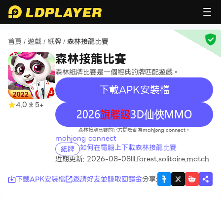
首頁
遊戲
紙牌
森林接龍比賽
/
/
/
森林接龍比賽
森林紙牌比賽是一個經典的牌匹配遊戲。
下載APK安裝檔
4.0
5+
recommend
森林接龍比賽的官方開發商為mahjong connect。
mahjong connect
如何在電腦上下載森林接龍比賽
紙牌
近期更新: 2026-08-08
lll.forest.solitaire.match
下載APK安裝檔
邀請好友並賺取回饋金
分享
: