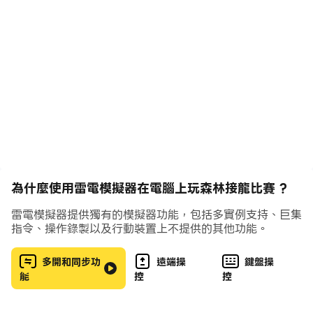
特的佈局與隱藏的不錯的獎金。 這些卡的設計是多彩的，
使用3d技術。 玩森林紙牌，不匆忙，沒有急，只是享受。
遊戲特色：
- 完全新的遊戲方式
- 3D卡和效果
為什麼使用雷電模擬器在電腦上玩森林接龍比賽 ?
- 景觀
雷電模擬器提供獨有的模擬器功能，包括多實例支持、巨集
指令、操作錄製以及行動裝置上不提供的其他功能。
- 分步教程
多開和同步功
遠端操
鍵盤操
能
控
控
- 微妙的聲音效果