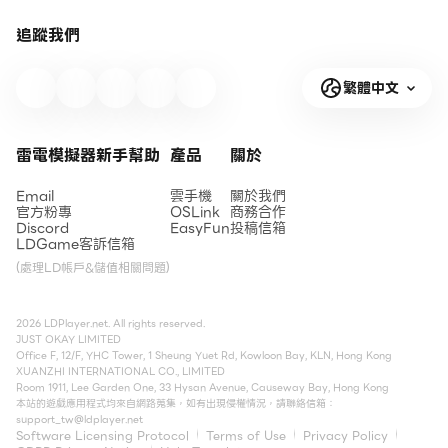
追蹤我們
繁體中文
雷電模擬器新手幫助
產品
關於
Email
雲手機
關於我們
官方粉專
OSLink
商務合作
Discord
EasyFun
投稿信箱
LDGame客訴信箱
(處理LD帳戶&儲值相關問題)
2026 LDPlayer.net. All rights reserved.
JUST OKAY LIMITED
Office F, 12/F, YHC Tower, 1 Sheung Yuet Rd, Kowloon Bay, KLN, Hong Kong
XUANZHI INTERNATIONAL CO., LIMITED
Room 1911, Lee Garden One, 33 Hysan Avenue, Causeway Bay, Hong Kong
本站的遊戲應用程式均來自網路蒐集，如有出現侵權情況，請聯絡信箱：
support_tw@ldplayer.net
Software Licensing Protocol
Terms of Use
Privacy Policy