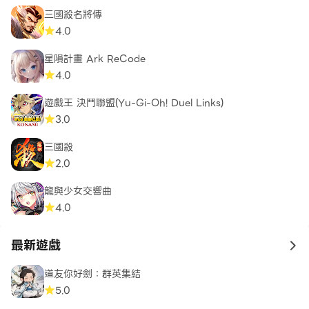
三國殺名將傳
4.0
星隕計畫 Ark ReCode
4.0
遊戲王 決鬥聯盟(Yu-Gi-Oh! Duel Links)
3.0
三國殺
2.0
龍與少女交響曲
4.0
最新遊戲
to 
道友你好劍：群英集結
5.0