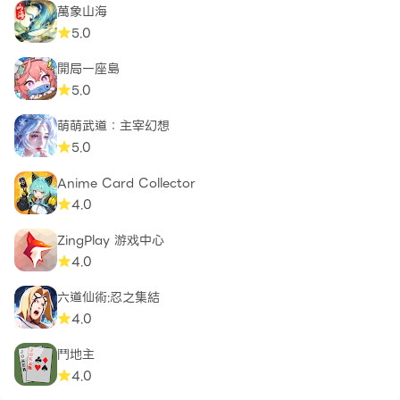
萬象山海
5.0
開局一座島
5.0
萌萌武道：主宰幻想
5.0
Anime Card Collector
4.0
ZingPlay 游戏中心
4.0
六道仙術:忍之集結
4.0
鬥地主
4.0