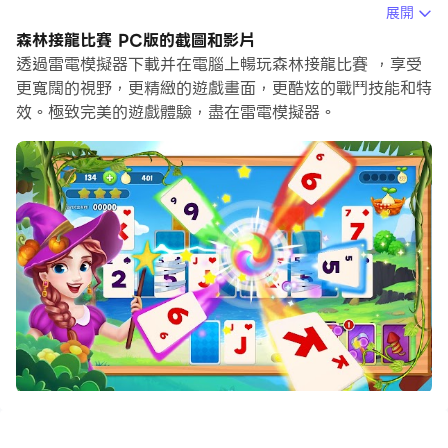
在電腦上運行森林接龍比賽，您可以在大螢幕上清晰地瀏
展開
覽, 而用滑鼠和鍵盤操控應用程式比用觸摸屏鍵盤要快得
森林接龍比賽 PC版的截圖和影片
多，同時你將永遠不必擔心設備的電量問題。
透過雷電模擬器下載并在電腦上暢玩森林接龍比賽 ，享受
更寬闊的視野，更精緻的遊戲畫面，更酷炫的戰鬥技能和特
通過多開和同步功能，你甚至可以在PC上運行多個應用程
效。極致完美的遊戲體驗，盡在雷電模擬器。
式和帳戶。
而文件互傳功能讓分享圖像、影片和文件也變得非常容易。
下載森林接龍比賽並在PC上運行。享受PC端的大螢幕和高
畫質畫質吧!
森林紙牌比賽是一個免費的卡匹配遊戲。 匹配具有相同價
值的牌，以清除遊戲甲板。 通過從金字塔中刪除所有卡片
來獲得最高分，這需要你的戰略和病人。 在森林紙牌比
賽，你可以簡單地刪除類似的卡，也可以使顏色匹配，甚至
適合比賽的遊戲更高的分數。 這種金字塔型遊戲是你玩放
鬆紙牌的完美選擇。 現在嘗試，你會喜歡這個完美的遊
戲。 森林接龍比賽是一個全新的類型遊戲。 超過100個獨