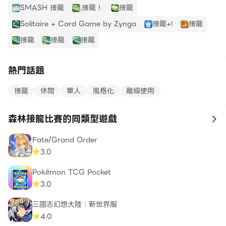
SMASH 接龍
.接龍！
接龍
Solitaire + Card Game by Zynga
接龍+!
接龍
接龍
接龍
接龍
熱門話題
接龍
休閒
單人
風格化
離線使用
森林接龍比賽的同類型遊戲
to
Fate/Grand Order
3.0
Pokémon TCG Pocket
3.0
三國志幻想大陸：新世界服
4.0