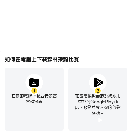
暢，動作更加連貫，增強了
有助於學習和改進駕駛技
玩森林接龍比賽的視覺體驗
術，或者與其他玩家分享自
和沉浸感。
己的遊戲經歷和成就。
如何在電腦上下載森林接龍比賽
1
2
在你的電腦下載並安裝雷
在雷電模擬器的系統應用
電模擬器
中找到GooglePlay商
店，啟動並登入你的谷歌
帳號。