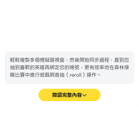
輕鬆複製多個模擬器視窗，然後開始同步過程，直到您
抽到喜歡的英雄再綁定您的帳號，更有效率地在森林接
龍比賽中進行遊戲刷首抽（reroll）操作。
閱讀完整內容
高幀率
影片錄製
在高FPS的支援下，森林接
輕鬆記錄下在森林接龍比賽
龍比賽遊戲的畫面更加流
中的賽事表現和操作過程，