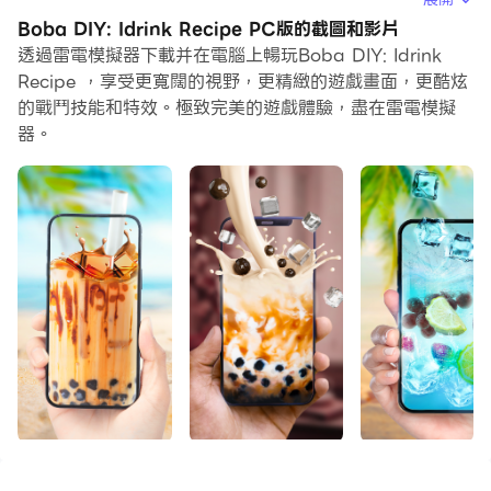
覺得重複執行一個動作或任務很費時間很無聊，別擔心，巨
Boba DIY: Idrink Recipe PC版的截圖和影片
集指令功能可以幫你解決你的煩惱！你只需要點擊螢幕記錄
透過雷電模擬器下載并在電腦上暢玩Boba DIY: Idrink
功能來記錄你的操作，然後把它留給巨集指令來解決。巨集
Recipe ，享受更寬闊的視野，更精緻的遊戲畫面，更酷炫
的戰鬥技能和特效。極致完美的遊戲體驗，盡在雷電模擬
指令功能完全自動化您的操作，讓您以最少的努力輕鬆贏得
器。
遊戲！！現在就開始在電腦上下載和玩Boba DIY: Idrink
Recipe吧！
你喜歡珍珠奶昔和各種珍珠奶茶嗎？想遠離炎炎夏日，享受
一杯清甜的珍珠奶茶嗎？
所以這個遊戲是為你而做的。 Idrink Boba：DIY 珍珠奶
茶將帶您進入一個全新的世界，在那裡您可以製作任何您喜
歡的珍珠奶茶。
在這個模擬飲酒遊戲中，你可以成為一個製作和混合你的珍
珠奶茶的珍珠奶茶師。製作您自己的食譜並展示給您的朋友
和家人。最後，讓他們嚐嚐你的珍珠奶茶。
但這款遊戲最令人驚奇的部分是模擬飲水階段，你可以在
Idrink Boba: DIY Bubble Tea 中一邊喝著美味的