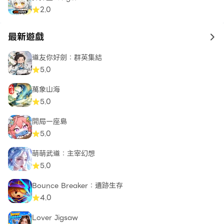
2.0
最新遊戲
to 
道友你好劍：群英集結
5.0
萬象山海
5.0
開局一座島
5.0
萌萌武道：主宰幻想
5.0
Bounce Breaker：遺跡生存
4.0
Lover Jigsaw