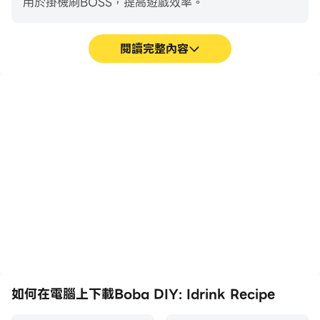
用於掛機刷BOSS，提高遊戲效率。
閱讀完整內容
巨集指令
超長續航
將一系列的操作組合成一個
在電腦上運行Boba DIY:
按鍵，幫助你在Boba DIY:
Idrink Recipe，無需擔心
Idrink Recipe中快速、自
電量不足和設備發熱等問
動地通過前期機械化的刷圖
題，想玩多久就玩多久。
過程，提高遊戲效率和體
驗。
如何在電腦上下載Boba DIY: Idrink Recipe