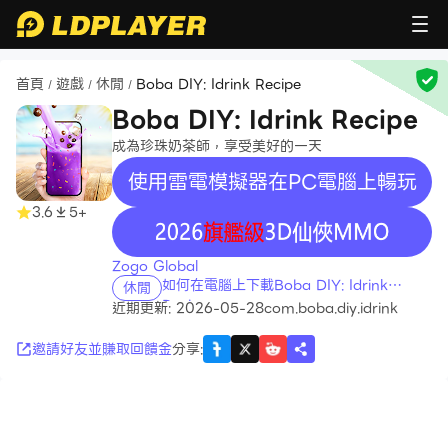
首頁
遊戲
休閒
Boba DIY: Idrink Recipe
/
/
/
Boba DIY: Idrink Recipe
成為珍珠奶茶師，享受美好的一天
使用雷電模擬器在PC電腦上暢玩
3.6
5+
recommend
Zogo Global
如何在電腦上下載Boba DIY: Idrink
休閒
Recipe
近期更新: 2026-05-28
com.boba.diy.idrink
邀請好友並賺取回饋金
分享
: