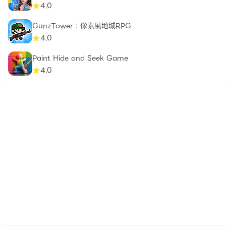
4.0
GunzTower：像素風地城RPG
4.0
Paint Hide and Seek Game
4.0