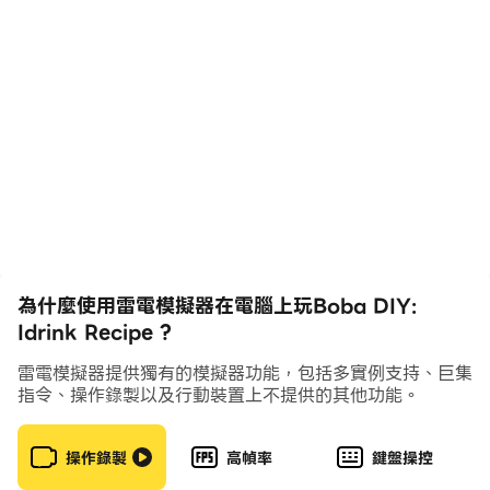
Bubble Tea，一邊聽到茶水流動和冒泡的聲音
櫻桃、果凍和珍珠奶茶等珍珠奶茶中有許多有趣、色彩繽紛
且美味的配料。有了這些令人難以抗拒的澆頭，為您的朋友
和家人製作完美美味的奶茶會比以往任何時候都容易。
讓我們享受 Idrink Boba 的所有獨特而美妙的功能：DIY
珍珠奶茶。
🤩- 選擇你自己的珍珠奶茶口味
💖- 將無限豐富多彩、美味可口的果凍、水果與冰混合，製
成獨特的珍珠奶茶。
😍- 與您的朋友和家人分享您的珍珠奶茶
😎- 在這款遊戲中度過美好的一天
為什麼使用雷電模擬器在電腦上玩Boba DIY:
立即使用 Idrink Boba 享受您的珍珠奶茶：DIY 珍珠奶
Idrink Recipe ?
茶。
雷電模擬器提供獨有的模擬器功能，包括多實例支持、巨集
指令、操作錄製以及行動裝置上不提供的其他功能。
操作錄製
高幀率
鍵盤操控