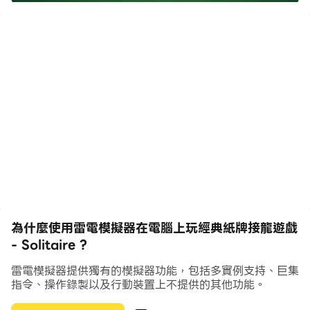
接龍特點：
- 100％免費
- 不需要註冊
- 平滑流暢和細膩高級的遊戲動畫
- 許多設計精美的紙牌卡片，紙牌卡片背和遊戲背景可供選
擇
- 免費卡片道具
- 自動翻牌
- 點擊自動移動卡片
- 拖放遊戲控制
- 無限制的撤銷選項
- 統計跟蹤
為什麼使用雷電模擬器在電腦上玩經典紙牌接龍遊戲
- 如果您需要幫助，提示功能將提示移動
- Solitaire ?
- 針對平板電腦和手機進行了優化
- 高清遊戲視圖
雷電模擬器提供獨有的模擬器功能，包括多實例支持、巨集
指令、操作錄製以及行動裝置上不提供的其他功能。
- 以及更多...