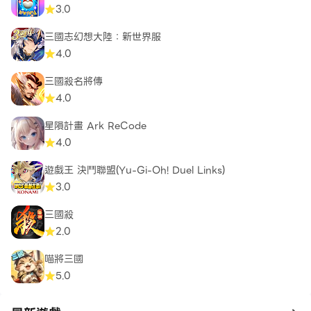
3.0
三國志幻想大陸：新世界服
4.0
三國殺名將傳
4.0
星隕計畫 Ark ReCode
4.0
遊戲王 決鬥聯盟(Yu-Gi-Oh! Duel Links)
3.0
三國殺
2.0
喵將三國
5.0