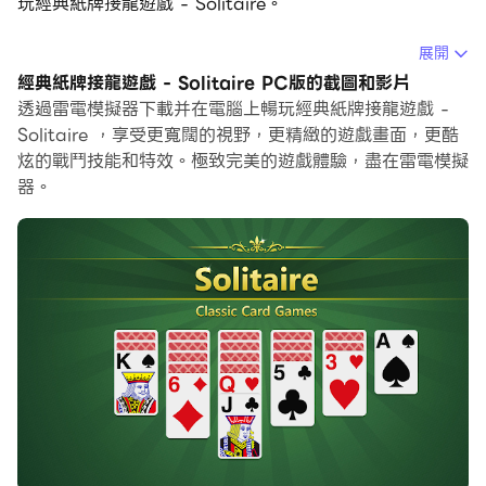
玩經典紙牌接龍遊戲 - Solitaire。
在電腦上運行經典紙牌接龍遊戲 - Solitaire，您可以在大
展開
螢幕上清晰地瀏覽, 而用滑鼠和鍵盤操控應用程式比用觸摸
經典紙牌接龍遊戲 - Solitaire PC版的截圖和影片
屏鍵盤要快得多，同時你將永遠不必擔心設備的電量問題。
透過雷電模擬器下載并在電腦上暢玩經典紙牌接龍遊戲 -
Solitaire ，享受更寬闊的視野，更精緻的遊戲畫面，更酷
通過多開和同步功能，你甚至可以在PC上運行多個應用程
炫的戰鬥技能和特效。極致完美的遊戲體驗，盡在雷電模擬
式和帳戶。
器。
而文件互傳功能讓分享圖像、影片和文件也變得非常容易。
下載經典紙牌接龍遊戲 - Solitaire並在PC上運行。享受
PC端的大螢幕和高畫質畫質吧!
紙牌遊戲是一個免費的遊戲，讓您輕鬆地隨時隨地玩克朗代
克紙牌遊戲。
紙牌遊戲也被稱為“克朗代克”或“耐心”，我們專門針對
所有螢幕尺寸的Android手機和平板電腦進行了優化。 希
望你會喜歡。