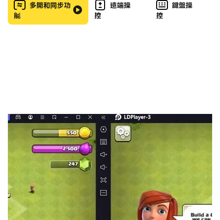
多開和同步功
遠端操
鍵盤操
不要錯過這個經典紙牌遊戲，如果你喜歡紙牌（蜘蛛紙牌，
能
控
控
freecell）或任何其他耐心牌遊戲。