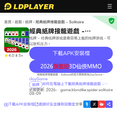
首頁
遊戲
紙牌
經典紙牌接龍遊戲 - Solitaire
/
/
/
經典紙牌接龍遊戲 -
Solitaire
纸牌 - 经典纸牌游戏是最容易上瘾的纸牌游戏，可
以放松压力。
下載APK安裝檔
4.0
5+
recommend
經典紙牌接龍遊戲 - Solitaire的官方開發商為iJoyGame。
iJoyGame
如何在電腦上下載經典紙牌接龍遊戲 -
紙牌
Solitaire
近期更新: 2026-
game.klondike.spider.solitaire
08-09
下載APK安裝檔
邀請好友並賺取回饋金
分享
: