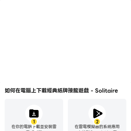
高幀率
影片錄製
在高FPS的支援下，經典紙
輕鬆記錄下在經典紙牌接龍
牌接龍遊戲 - Solitaire遊
遊戲 - Solitaire中的賽事
戲的畫面更加流暢，動作更
表現和操作過程，有助於學
加連貫，增強了玩經典紙牌
習和改進駕駛技術，或者與
接龍遊戲 - Solitaire的視
其他玩家分享自己的遊戲經
覺體驗和沉浸感。
歷和成就。
如何在電腦上下載經典紙牌接龍遊戲 - Solitaire
1
2
在你的電腦下載並安裝雷
在雷電模擬器的系統應用