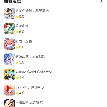
最新遊戲
to 
道友你好劍：群英集結
5.0
萬象山海
5.0
開局一座島
5.0
萌萌武道：主宰幻想
5.0
Anime Card Collector
4.0
ZingPlay 游戏中心
4.0
六道仙術:忍之集結