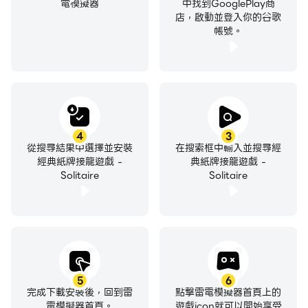
電模擬器
中找到GooglePlay商
店，啟動並登入你的谷歌
帳號。
4
3
從搜尋結果中選擇並安裝
在搜索框中輸入並搜尋經
經典紙牌接龍遊戲 -
典紙牌接龍遊戲 -
Solitaire
Solitaire
5
6
完成下載安裝後，回到雷
點擊雷電模擬器首頁上的
電模擬器首頁。
遊戲icon就可以開始享受