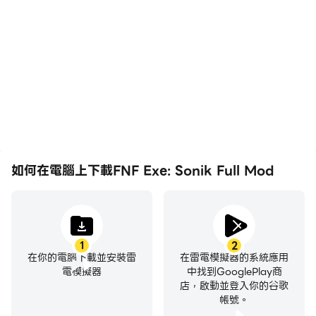
在高FPS的支援下，FNF
輕鬆記錄下在FNF Exe:
Exe: Sonik Full Mod遊戲
Sonik Full Mod中的賽事
的畫面更加流暢，動作更加
表現和操作過程，有助於學
連貫，增強了玩FNF Exe:
習和改進駕駛技術，或者與
Sonik Full Mod的視覺體
其他玩家分享自己的遊戲經
驗和沉浸感。
歷和成就。
如何在電腦上下載FNF Exe: Sonik Full Mod
1
2
在你的電腦下載並安裝雷
在雷電模擬器的系統應用
電模擬器
中找到GooglePlay商
店，啟動並登入你的谷歌
帳號。