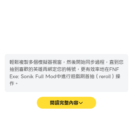
輕鬆複製多個模擬器視窗，然後開始同步過程，直到您
抽到喜歡的英雄再綁定您的帳號，更有效率地在FNF
Exe: Sonik Full Mod中進行遊戲刷首抽（reroll）操
作。
閱讀完整內容
高幀率
影片錄製