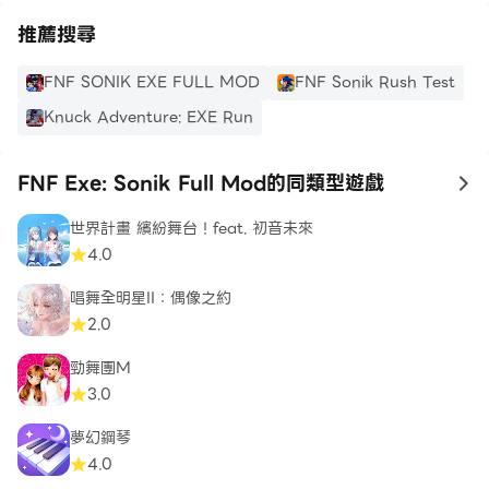
推薦搜尋
FNF SONIK EXE FULL MOD
FNF Sonik Rush Test
Knuck Adventure: EXE Run
FNF Exe: Sonik Full Mod的同類型遊戲
to
世界計畫 繽紛舞台！feat. 初音未來
4.0
唱舞全明星II：偶像之約
2.0
勁舞團M
3.0
夢幻鋼琴
4.0