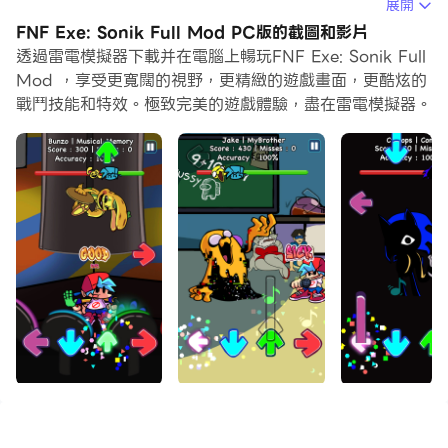
在電腦上運行FNF Exe: Sonik Full Mod，您可以在大螢
展開
幕上清晰地瀏覽, 而用滑鼠和鍵盤操控應用程式比用觸摸屏
FNF Exe: Sonik Full Mod PC版的截圖和影片
鍵盤要快得多，同時你將永遠不必擔心設備的電量問題。
透過雷電模擬器下載并在電腦上暢玩FNF Exe: Sonik Full
Mod ，享受更寬闊的視野，更精緻的遊戲畫面，更酷炫的
通過多開和同步功能，你甚至可以在PC上運行多個應用程
戰鬥技能和特效。極致完美的遊戲體驗，盡在雷電模擬器。
式和帳戶。
而文件互傳功能讓分享圖像、影片和文件也變得非常容易。
下載FNF Exe: Sonik Full Mod並在PC上運行。享受PC
端的大螢幕和高畫質畫質吧!
FNF Exe：Sonik Full Mod
即將來到鎮上。迫不及待想
看索尼克和BF的所有戰鬥
讓我們從頭到腳震撼您的音樂世界。多種玩法和眾多動聽的
歌曲等你來享受。此外，這場 FNF BF 說唱比賽的每週都