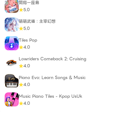
開局一座島
5.0
萌萌武道：主宰幻想
5.0
Tiles Pop
4.0
Lowriders Comeback 2: Cruising
4.0
Piano Evo: Learn Songs & Music
4.0
Music Piano Tiles - Kpop UsUk
4.0