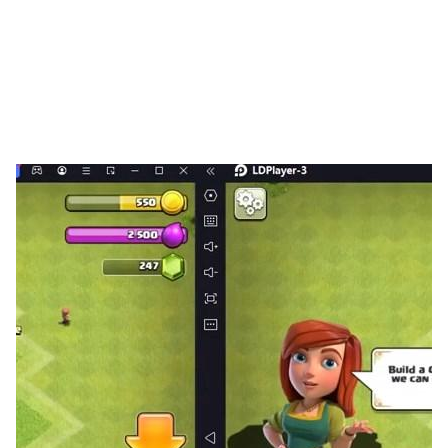
🎤怎麼玩🎤
- 精確地用你的手指擊中魔法箭。
- 請記住在節拍上點擊音樂箭頭
準備為節拍而戰，在新的篇章中燃燒舞台。加入我們
FNF
Exe: Sonik Full Mod