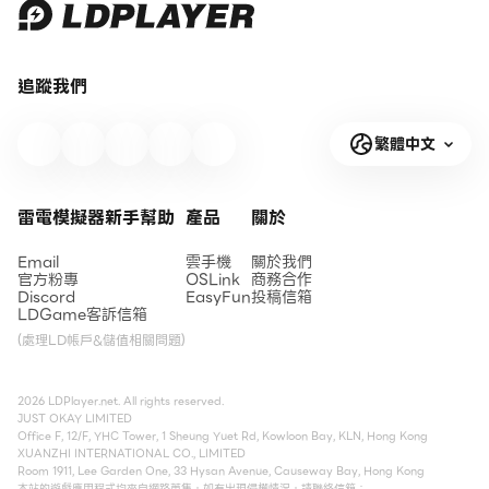
追蹤我們
繁體中文
雷電模擬器新手幫助
產品
關於
Email
雲手機
關於我們
官方粉專
OSLink
商務合作
Discord
EasyFun
投稿信箱
LDGame客訴信箱
(處理LD帳戶&儲值相關問題)
2026 LDPlayer.net. All rights reserved.
JUST OKAY LIMITED
Office F, 12/F, YHC Tower, 1 Sheung Yuet Rd, Kowloon Bay, KLN, Hong Kong
XUANZHI INTERNATIONAL CO., LIMITED
Room 1911, Lee Garden One, 33 Hysan Avenue, Causeway Bay, Hong Kong
本站的遊戲應用程式均來自網路蒐集，如有出現侵權情況，請聯絡信箱：