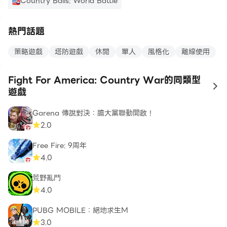
Country Balls: World Battle
熱門話題
策略遊戲
塔防遊戲
休閒
單人
風格化
離線使用
Fight For America: Country War的同類型
to
遊戲
Garena 傳說對決：膽大黨聯動開啟！
2.0
Free Fire: 9周年
4.0
荒野亂鬥
4.0
PUBG MOBILE：絕地求生M
3.0