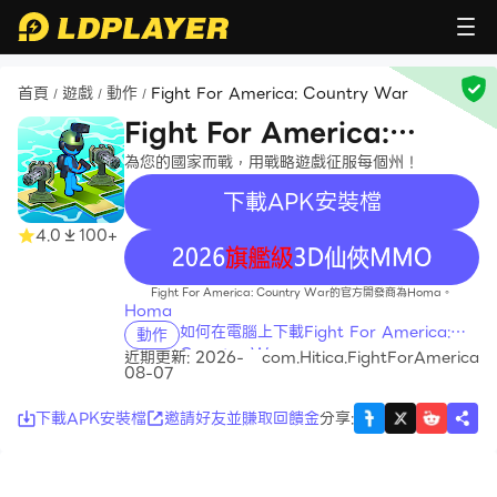
首頁
遊戲
動作
Fight For America: Country War
/
/
/
Fight For America:
Country War
為您的國家而戰，用戰略遊戲征服每個州！
下載APK安裝檔
4.0
100+
recommend
Fight For America: Country War的官方開發商為Homa。
Homa
如何在電腦上下載Fight For America:
動作
Country War
近期更新: 2026-
com.Hitica.FightForAmerica
08-07
下載APK安裝檔
邀請好友並賺取回饋金
分享
: