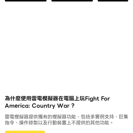
間奮戰、阻止敵人入侵占領、先後解放各州，並在戰場上充
分展現您的愛國情操。
著重於領土戰略和基地攻擊，您必須占領陣地、捍衛自己的
領土、攻擊敵人的基地、保護擁擠城市、征服高塔，並結束
這場世界大戰，阻止國家衝突！遊戲中具有不同國家球作為
敵人，在戰場上，每個國家具備其獨特的優劣勢。在這款頂
級戰爭遊戲中，每個士兵均貢獻良多！
您必須使用任一種砲塔和其他戰術打敗這些敵人，出兵、設
路障以保衛國家，並贏下征服美國之戰。讓出色的美國士兵
在擁擠城市中占據一席之地，透過其角度戰鬥 3D 技能和
愛國情操劃定防線，拯救美國各州！
為什麼使用雷電模擬器在電腦上玩Fight For
America: Country War ?
憑藉極具挑戰性的戰略部署部隊和防線抵禦暴動，喜歡征服
高塔和 state io 的戰爭遊戲與塔防愛好者，千萬別錯過
雷電模擬器提供獨有的模擬器功能，包括多實例支持、巨集
指令、操作錄製以及行動裝置上不提供的其他功能。
《Fight For America》。別讓他們征服的國家打擾您的
世界大戰，設定好基地攻擊、路障、戰術和領土遊戲解決方