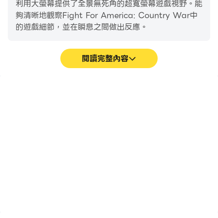
利用大螢幕提供了全景無死角的超寬螢幕遊戲視野。能
夠清晰地觀察Fight For America: Country War中
的遊戲細節，並在瞬息之間做出反應。
閱讀完整內容
高幀率
超長續航
在高FPS的支援下，Fight
在電腦上運行Fight For
For America: Country
America: Country
War遊戲的畫面更加流
War，無需擔心電量不足
暢，動作更加連貫，增強了
和設備發熱等問題，想玩多
玩Fight For America:
久就玩多久。
Country War的視覺體驗
和沉浸感。