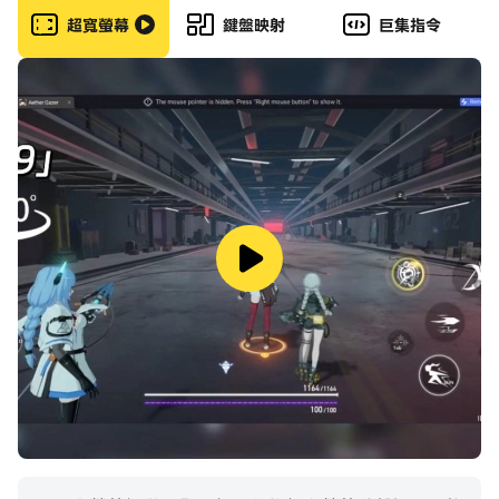
案，使用砲塔和其他戰爭遊戲戰術，出兵並與士兵結盟，贏
超寬螢幕
鍵盤映射
巨集指令
下這場戰鬥，藉此結束這場戰爭！目標是阻止國家衝突，並
從這場國家戰爭中拯救美國這片大地！正如美國的 state
io、countryballs、risk 以及 angle fight 3d 遊戲，這
是一款又酷又出色的遊戲！
賭上一切重新征服每個州，運用戰略保衛領土，並運用美國
最好的防禦策略阻止全球各地侵略者的獨裁入侵及占領！那
麼，接下來要拯救哪個國家呢？