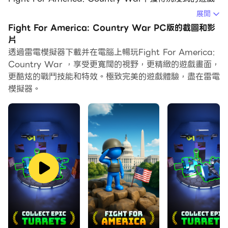
體驗。
展開
Fight For America: Country War PC版的截圖和影
當你在電腦上玩Fight For America: Country War的時
片
候，你可以調整幀頻設定，享受流暢的遊戲體驗和酷炫的遊
透過雷電模擬器下載并在電腦上暢玩Fight For America:
戲畫面。
Country War ，享受更寬闊的視野，更精緻的遊戲畫面，
更酷炫的戰鬥技能和特效。極致完美的遊戲體驗，盡在雷電
雷電模擬器還提供配置好的鍵盤映射，以最大限度地方便你
模擬器。
控制整個遊戲的操作。鍵盤映射功能的不斷最佳化還提高了
按鍵靈敏度和技能釋放精準度。為了增強你的遊戲體驗，雷
電模擬器還為你配置了特殊的按鈕，如射擊按鈕、隱藏滑鼠
按鈕、連續按鍵等。
如果你想用遊戲手把玩遊戲，自動啟用的遊戲手把檢測可以
幫助你在幾個簡單的點擊中自訂控制，自由移動你的英雄。
現在就開始在電腦上下載和玩Fight For America:
Country War吧！
為美國而戰，捍衛領土！此為戰略領土遊戲，您必須在各州