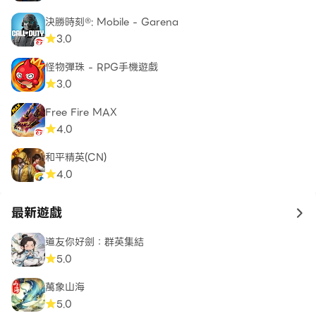
決勝時刻®: Mobile - Garena
3.0
怪物彈珠 - RPG手機遊戲
3.0
Free Fire MAX
4.0
和平精英(CN)
4.0
最新遊戲
to 
道友你好劍：群英集結
5.0
萬象山海
5.0