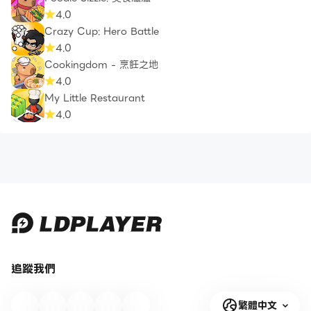
4.0
Crazy Cup: Hero Battle
4.0
Cookingdom - 烹飪之地
4.0
My Little Restaurant
4.0
追蹤我們
繁體中文