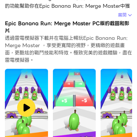
的功能幫助你在Epic Banana Run: Merge Master中獲
得沉浸式的遊戲體驗。
展開
Epic Banana Run: Merge Master PC版的截圖和影
當你在電腦上玩Epic Banana Run: Merge Master的時
片
候，你可以調整幀頻設定，享受流暢的遊戲體驗和酷炫的遊
透過雷電模擬器下載并在電腦上暢玩Epic Banana Run:
戲畫面。
Merge Master ，享受更寬闊的視野，更精緻的遊戲畫
面，更酷炫的戰鬥技能和特效。極致完美的遊戲體驗，盡在
雷電模擬器還提供配置好的鍵盤映射，以最大限度地方便你
雷電模擬器。
控制整個遊戲的操作。鍵盤映射功能的不斷最佳化還提高了
按鍵靈敏度和技能釋放精準度。為了增強你的遊戲體驗，雷
電模擬器還為你配置了特殊的按鈕，如射擊按鈕、隱藏滑鼠
按鈕、連續按鍵等。
如果你想用遊戲手把玩遊戲，自動啟用的遊戲手把檢測可以
幫助你在幾個簡單的點擊中自訂控制，自由移動你的英雄。
現在就開始在電腦上下載和玩Epic Banana Run: Merge
Master吧！
Are you prepared to embark on an extraordinary