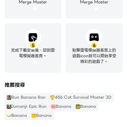
Merge Master
Merge Master
5
6
完成下載安裝後，回到雷
點擊雷電模擬器首頁上的
電模擬器首頁。
遊戲icon就可以開始享受
精彩的遊戲了。
推薦搜尋
Run Banana Ran
456 Cat Survival Master 3D
Jumanji: Epic Run
Banana
Banana
Banana
Banana