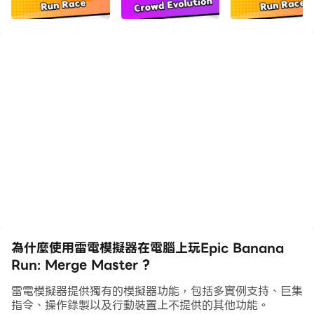
adventure with 3D Epic Banana Run: Merge
Master? Step into a whimsical realm where a
delightful cat banana takes center stage.
In this captivating game, you'll explore a world
brimming with amazing 3D running banana kitty
cat. Your objective is run fast to gather these
peculiar cutie monsters, become a master of cat
banana evolution, and merge them to create the
ultimate monster to fight with the big fat Dogie.
Prepare to engage in epic battles and emerge
victorious in this thrilling merge cat banana
simulator.
為什麼使用雷電模擬器在電腦上玩Epic Banana
Run: Merge Master ?
HOW TO PLAY:
😸 Swipe to controll the kitty run and gather your
雷電模擬器提供獨有的模擬器功能，包括多實例支持、巨集
指令、操作錄製以及行動裝置上不提供的其他功能。
cat banana crew in this running game