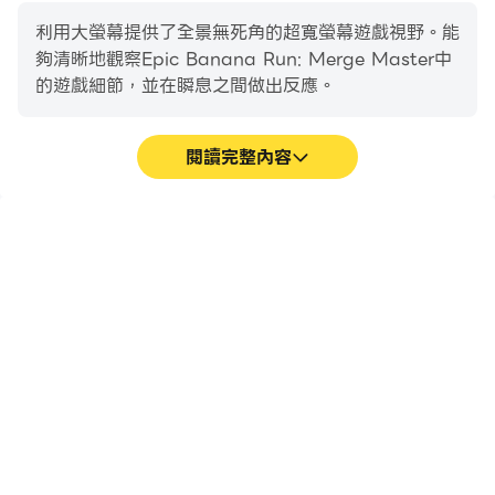
利用大螢幕提供了全景無死角的超寬螢幕遊戲視野。能
夠清晰地觀察Epic Banana Run: Merge Master中
的遊戲細節，並在瞬息之間做出反應。
閱讀完整內容
高幀率
超長續航
在高FPS的支援下，Epic
在電腦上運行Epic
Banana Run: Merge
Banana Run: Merge
Master遊戲的畫面更加流
Master，無需擔心電量不
暢，動作更加連貫，增強了
足和設備發熱等問題，想玩
玩Epic Banana Run:
多久就玩多久。
Merge Master的視覺體
驗和沉浸感。