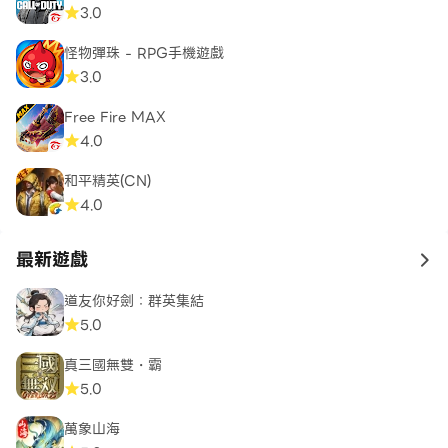
3.0
怪物彈珠 - RPG手機遊戲
3.0
Free Fire MAX
4.0
和平精英(CN)
4.0
最新遊戲
to 
道友你好劍：群英集結
5.0
真三國無雙・霸
5.0
萬象山海