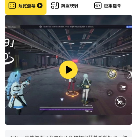
超寬螢幕
鍵盤映射
巨集指令
新的殭屍模式
殭屍蜂擁而至。而現在，像你這樣技術高超的無人機飛行員
要阻止人類的終結。控制戰鬥無人機並磨練您的殭屍射擊技
能。收集資源，保護地麵團隊。
作戰任務中的控制無人機
駕馭世界級戰鬥無人機，擁有改變人類命運的力量陷入這個
黑暗的時代。你的遠見和勇氣將塑造人類的未來。你的非凡
能力將成為傳奇。成功需要冒險和勇敢。在大膽的任務中做
出正確的選擇，以保護、保衛、收集黃金和資源。