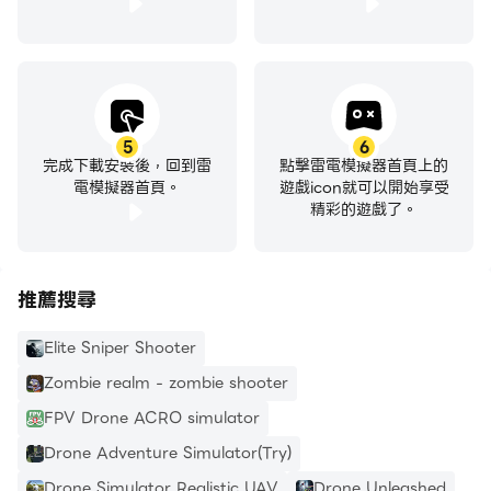
- 玩軍事和殭屍模式 - 從你的無人機向死者發射火力。
特徵：
5
6
完成下載安裝後，回到雷
點擊雷電模擬器首頁上的
- 兩種不同的遊戲模式（殭屍和軍事）
電模擬器首頁。
遊戲icon就可以開始享受
精彩的遊戲了。
- 駕駛不同類型的武裝直升機，從原型機到正式服役的飛
機！
推薦搜尋
- 70 多個具有挑戰性的任務
Elite Sniper Shooter
- 防禦、生存、打擊或護送
Zombie realm - zombie shooter
FPV Drone ACRO simulator
- 簡單易用的直觀觸摸控制 - 用指尖指揮戰鬥
Drone Adventure Simulator(Try)
- 5種武器殺死你的敵人
Drone Simulator Realistic UAV
Drone Unleashed