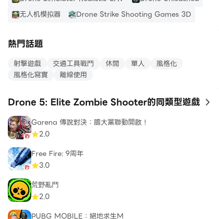
无人机模拟器
Drone Strike Shooting Games 3D
- 7 項額外增強功能 - 以空襲、核武器等方式稱霸戰場！
熱門話題
- 30 個官方軍銜 - 從新兵開始，然後升任為將軍
射擊遊戲
交通工具戰鬥
休閒
單人
風格化
風格化寫實
離線使用
士兵！準備好，一個新的敵人入侵了我們的領土。統治抵抗
Drone 5: Elite Zombie Shooter的同類型遊戲
to
並保護倖存者。成為終極戰鬥指揮官，讓你的小隊感到自
Garena 傳說對決：膽大黨聯動開啟！
豪。
2.0
Free Fire: 9周年
3.0
願勝利屬於你！完了，走吧！
荒野亂鬥
2.0
PUBG MOBILE：絕地求生M