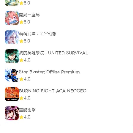
5.0
開局一座島
喜歡我們：
5.0
https://www.facebook.com/dependgames/
萌萌武道：主宰幻想
關注我們：https://twitter.com/RelianceGames
5.0
我的英雄學院：UNITED SURVIVAL
關注我們：http://www.youtube.com/dependgames
4.0
訪問我們：http://www.dependgames.com
Star Blaster: Offline Premium
4.0
BURNING FIGHT ACA NEOGEO
4.0
靈能衝擊
4.0