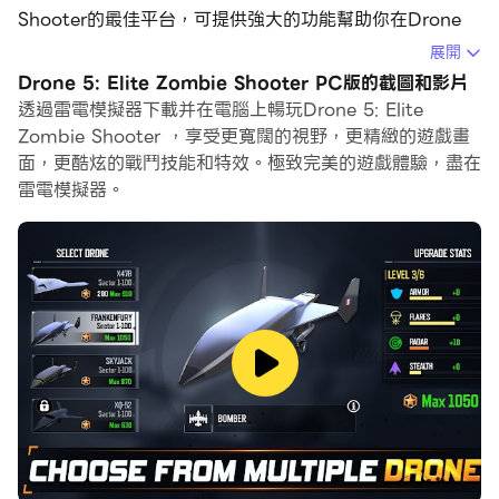
Shooter的最佳平台，可提供強大的功能幫助你在Drone
5: Elite Zombie Shooter中獲得沉浸式的遊戲體驗。
展開
Drone 5: Elite Zombie Shooter PC版的截圖和影片
當你在電腦上玩Drone 5: Elite Zombie Shooter的時
透過雷電模擬器下載并在電腦上暢玩Drone 5: Elite
候，你可以調整幀頻設定，享受流暢的遊戲體驗和酷炫的遊
Zombie Shooter ，享受更寬闊的視野，更精緻的遊戲畫
戲畫面。
面，更酷炫的戰鬥技能和特效。極致完美的遊戲體驗，盡在
雷電模擬器。
雷電模擬器還提供配置好的鍵盤映射，以最大限度地方便你
控制整個遊戲的操作。鍵盤映射功能的不斷最佳化還提高了
按鍵靈敏度和技能釋放精準度。為了增強你的遊戲體驗，雷
電模擬器還為你配置了特殊的按鈕，如射擊按鈕、隱藏滑鼠
按鈕、連續按鍵等。
如果你想用遊戲手把玩遊戲，自動啟用的遊戲手把檢測可以
幫助你在幾個簡單的點擊中自訂控制，自由移動你的英雄。
現在就開始在電腦上下載和玩Drone 5: Elite Zombie
Shooter吧！
Drone 5: Elite Zombie Shooter 在移動設備上提供最激