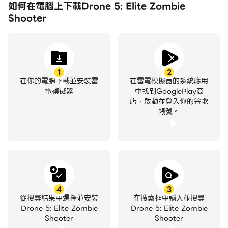
ROAMERS 和 SPRINTERS。在這款隱蔽的 FPS 槍戰遊
如何在電腦上下載Drone 5: Elite Zombie
戲中保護來世基地並護送地面武裝部隊執行各種任務。
Shooter
現場活動
1
2
在你的電腦下載並安裝雷
在雷電模擬器的系統應用
電模擬器
中找到GooglePlay商
- 身臨其境的遊戲玩法 - 與參與 FPS 戰鬥的玩家競爭真實
店，啟動並登入你的谷歌
世界的靈感環境
帳號。
- 選擇你的風格 - 進行史詩般的爆炸或堅持隱蔽的槍戰遊
戲
- 完成任務 - 在高度緊張的敵人攻擊中倖存下來或護送您
的地面營到安全地帶
4
3
從搜尋結果中選擇並安裝
在搜索框中輸入並搜尋
Drone 5: Elite Zombie
Drone 5: Elite Zombie
- 在排行榜上名列前茅 - 掌握你的射擊技巧並贏取豐厚的
Shooter
Shooter
獎勵