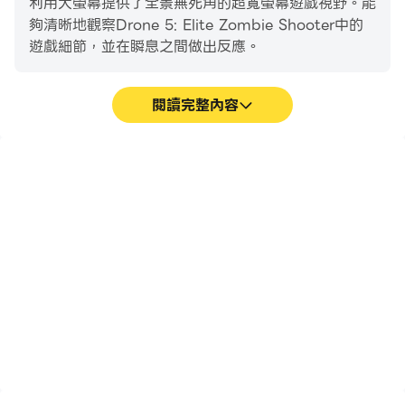
利用大螢幕提供了全景無死角的超寬螢幕遊戲視野。能
夠清晰地觀察Drone 5: Elite Zombie Shooter中的
遊戲細節，並在瞬息之間做出反應。
驚人的圖形和戰斗地圖
閱讀完整內容
世界變了，它比以往任何時候都更需要你。該遊戲擁有史詩
般的故事講述和高辛烷值的動作。在尋找補給品時指導地麵
高幀率
超長續航
團隊。從附近的雜貨店到街角的咖啡店，保護倖存者免受殭
屍部落的傷害。
在高FPS的支援下，Drone
在電腦上運行Drone 5:
5: Elite Zombie Shooter
Elite Zombie Shooter，
遊戲的畫面更加流暢，動作
無需擔心電量不足和設備發
更加連貫，增強了玩
熱等問題，想玩多久就玩多
Drone 5: Elite Zombie
久。
下一代武器和殭屍群
Shooter的視覺體驗和沉浸
感。
磨練你的技能，打敗不死生物並幫助盟友。將高度先進的無
人機帶入戰場，並通過您的十字準線瞄準，在戰術迫在眉睫
的威脅任務中進行精確攻擊。瞄準獨特的殭屍，包括