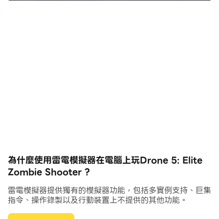
烈的免費無人機偵察模擬。加入，裝備並競爭。通過暗影打
擊幫助剩下的地面部隊生存。
無人機系列回歸，帶來了進化的戰爭動作和先進的軍事武
庫，進一步推動了第一人稱射擊遊戲的興奮。該遊戲繼承了
其前身的遺產。是時候進入戰場，制定行動策略，並主導抵
抗帶來世界和平了。
為什麼使用雷電模擬器在電腦上玩Drone 5: Elite
操作世界上最好的 UCAV，並使用包括火箭、導彈、炸
Zombie Shooter ?
彈、武裝直升機、大砲等在內的超高科技設備和武器，通過
一系列充滿動作的秘密任務射擊。破壞敵人的控制，提供近
雷電模擬器提供獨有的模擬器功能，包括多實例支持、巨集
指令、操作錄製以及行動裝置上不提供的其他功能。
距離空中支援，並在他們帶你出去之前突襲全球的敵人基
地。