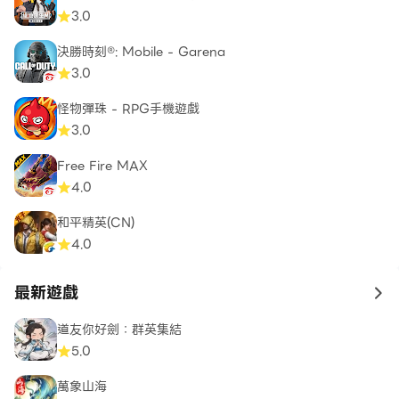
該遊戲完全免費，但某些遊戲內物品需要應用內付款。您可
3.0
以通過禁用設備上的應用內購買來關閉支付功能。
決勝時刻®: Mobile - Garena
3.0
怪物彈珠 - RPG手機遊戲
* 允許：
3.0
Free Fire MAX
- READ_EXTERNAL_STORAGE：用於保存您的遊戲數
4.0
據和進度。
和平精英(CN)
- WRITE_EXTERNAL_STORAGE：用於保存您的遊戲數
4.0
據和進度
最新遊戲
to 
道友你好劍：群英集結
5.0
*針對平板設備進行了優化
萬象山海