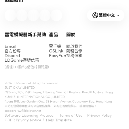
追蹤我們
繁體中文
雷電模擬器新手幫助
產品
關於
Email
雲手機
關於我們
官方粉專
OSLink
商務合作
Discord
EasyFun
投稿信箱
LDGame客訴信箱
(處理LD帳戶&儲值相關問題)
2026 LDPlayer.net. All rights reserved.
JUST OKAY LIMITED
Office F, 12/F, YHC Tower, 1 Sheung Yuet Rd, Kowloon Bay, KLN, Hong Kong
XUANZHI INTERNATIONAL CO., LIMITED
Room 1911, Lee Garden One, 33 Hysan Avenue, Causeway Bay, Hong Kong
本站的遊戲應用程式均來自網路蒐集，如有出現侵權情況，請聯絡信箱：
support_tw@ldplayer.net
Software Licensing Protocol
Terms of Use
Privacy Policy
GDPR Privacy Notice
Help Translate