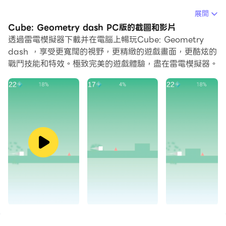
在電腦上運行Cube: Geometry dash，您可以在大螢幕
展開
上清晰地瀏覽, 而用滑鼠和鍵盤操控應用程式比用觸摸屏鍵
Cube: Geometry dash PC版的截圖和影片
盤要快得多，同時你將永遠不必擔心設備的電量問題。
透過雷電模擬器下載并在電腦上暢玩Cube: Geometry
dash ，享受更寬闊的視野，更精緻的遊戲畫面，更酷炫的
通過多開和同步功能，你甚至可以在PC上運行多個應用程
戰鬥技能和特效。極致完美的遊戲體驗，盡在雷電模擬器。
式和帳戶。
而文件互傳功能讓分享圖像、影片和文件也變得非常容易。
下載Cube: Geometry dash並在PC上運行。享受PC端
的大螢幕和高畫質畫質吧!
立方體：幾何衝刺：點擊跳躍或飛行並到達終點！