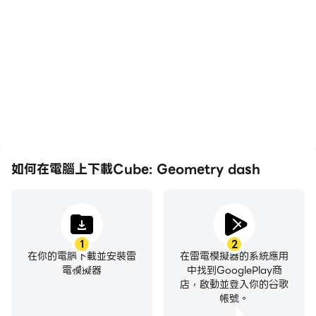
在高FPS的支援下，Cube:
輕鬆記錄下在Cube:
Geometry dash遊戲的畫
Geometry dash中的賽事
面更加流暢，動作更加連
表現和操作過程，有助於學
貫，增強了玩Cube:
習和改進駕駛技術，或者與
Geometry dash的視覺體
其他玩家分享自己的遊戲經
驗和沉浸感。
歷和成就。
如何在電腦上下載Cube: Geometry dash
1
2
在你的電腦下載並安裝雷
在雷電模擬器的系統應用
電模擬器
中找到GooglePlay商
店，啟動並登入你的谷歌
帳號。