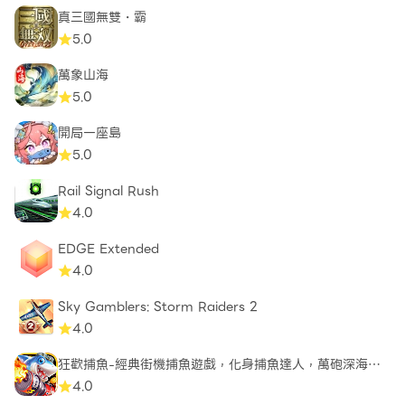
真三國無雙・霸
5.0
萬象山海
5.0
開局一座島
5.0
Rail Signal Rush
4.0
EDGE Extended
4.0
Sky Gamblers: Storm Raiders 2
4.0
狂歡捕魚-經典街機捕魚遊戲，化身捕魚達人，萬砲深海對
戰遊戲
4.0