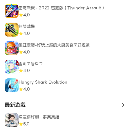
雷電戰機：2022 雷霆版（Thunder Assault）
4.0
無雙戰機
4.0
瘋狂餐廳-好玩上癮的大廚美食烹飪遊戲
4.0
좀비고등학교
4.0
Hungry Shark Evolution
4.0
最新遊戲
to 
道友你好劍：群英集結
5.0