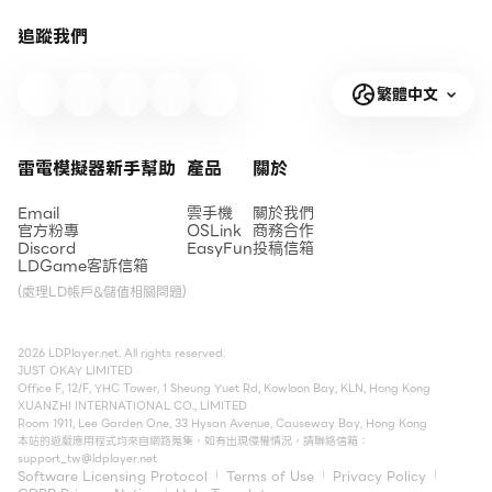
追蹤我們
繁體中文
雷電模擬器新手幫助
產品
關於
Email
雲手機
關於我們
官方粉專
OSLink
商務合作
Discord
EasyFun
投稿信箱
LDGame客訴信箱
(處理LD帳戶&儲值相關問題)
2026 LDPlayer.net. All rights reserved.
JUST OKAY LIMITED
Office F, 12/F, YHC Tower, 1 Sheung Yuet Rd, Kowloon Bay, KLN, Hong Kong
XUANZHI INTERNATIONAL CO., LIMITED
Room 1911, Lee Garden One, 33 Hysan Avenue, Causeway Bay, Hong Kong
本站的遊戲應用程式均來自網路蒐集，如有出現侵權情況，請聯絡信箱：
support_tw@ldplayer.net
Software Licensing Protocol
Terms of Use
Privacy Policy