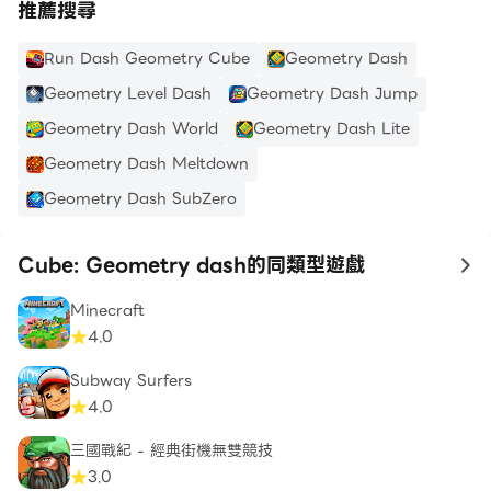
推薦搜尋
Run Dash Geometry Cube
Geometry Dash
Geometry Level Dash
Geometry Dash Jump
Geometry Dash World
Geometry Dash Lite
Geometry Dash Meltdown
Geometry Dash SubZero
Cube: Geometry dash的同類型遊戲
to
Minecraft
4.0
Subway Surfers
4.0
三國戰紀 - 經典街機無雙競技
3.0