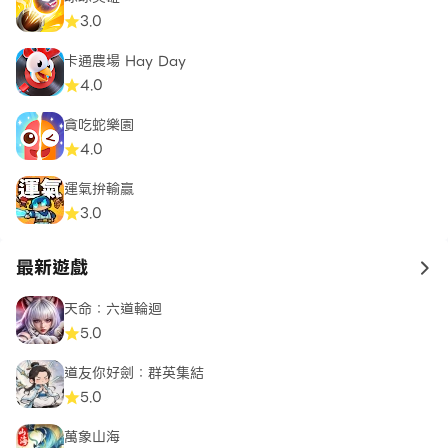
3.0
卡通農場 Hay Day
4.0
貪吃蛇樂園
4.0
運氣拚輸贏
3.0
最新遊戲
to 
天命：六道輪迴
5.0
道友你好劍：群英集結
5.0
萬象山海