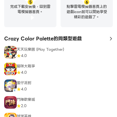
5
6
完成下載安裝後，回到雷
點擊雷電模擬器首頁上的
電模擬器首頁。
遊戲icon就可以開始享受
精彩的遊戲了。
Crazy Color Palette的同類型遊戲
to
天天玩樂園 (Play Together)
4.0
貓咪大戰爭
4.0
蛋仔派對
4.0
鬥陣歡樂城
2.0
球球英雄