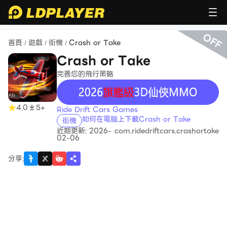
OFF
首頁
遊戲
街機
Crash or Take
/
/
/
Crash or Take
完善您的飛行策略
recommend
4.0
5+
Ride Drift Cars Games
如何在電腦上下載Crash or Take
街機
近期更新: 2026-
com.ridedriftcars.crashortake
02-06
分享
: