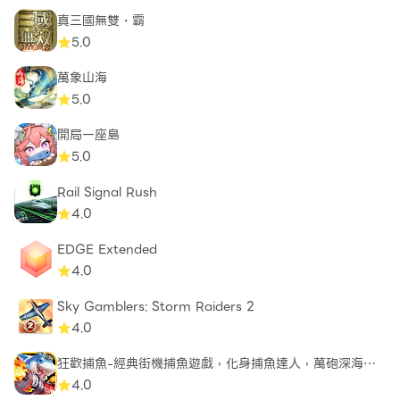
真三國無雙・霸
5.0
萬象山海
5.0
開局一座島
5.0
Rail Signal Rush
4.0
EDGE Extended
4.0
Sky Gamblers: Storm Raiders 2
4.0
狂歡捕魚-經典街機捕魚遊戲，化身捕魚達人，萬砲深海對
戰遊戲
4.0