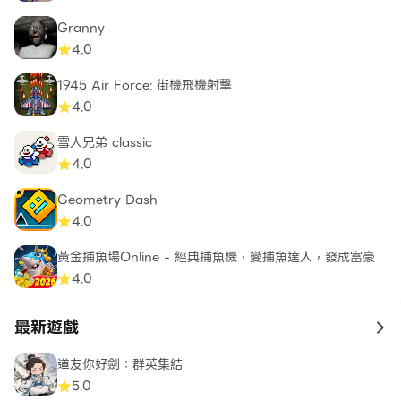
Granny
4.0
1945 Air Force: 街機飛機射擊
4.0
雪人兄弟 classic
4.0
Geometry Dash
4.0
黃金捕魚場Online - 經典捕魚機，變捕魚達人，發成富豪
4.0
最新遊戲
to 
道友你好劍：群英集結
5.0