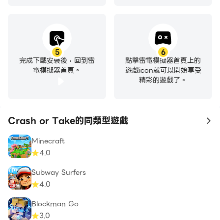
5
6
完成下載安裝後，回到雷
點擊雷電模擬器首頁上的
電模擬器首頁。
遊戲icon就可以開始享受
精彩的遊戲了。
Crash or Take的同類型遊戲
to
Minecraft
4.0
Subway Surfers
4.0
Blockman Go
3.0