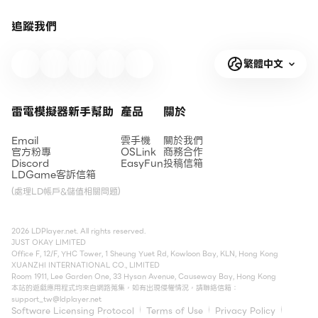
追蹤我們
繁體中文
雷電模擬器新手幫助
產品
關於
Email
雲手機
關於我們
官方粉專
OSLink
商務合作
Discord
EasyFun
投稿信箱
LDGame客訴信箱
(處理LD帳戶&儲值相關問題)
2026 LDPlayer.net. All rights reserved.
JUST OKAY LIMITED
Office F, 12/F, YHC Tower, 1 Sheung Yuet Rd, Kowloon Bay, KLN, Hong Kong
XUANZHI INTERNATIONAL CO., LIMITED
Room 1911, Lee Garden One, 33 Hysan Avenue, Causeway Bay, Hong Kong
本站的遊戲應用程式均來自網路蒐集，如有出現侵權情況，請聯絡信箱：
support_tw@ldplayer.net
Software Licensing Protocol
Terms of Use
Privacy Policy