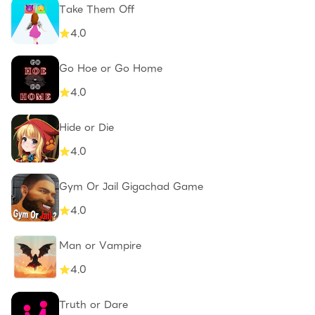
Take Them Off
4.0
Go Hoe or Go Home
4.0
Hide or Die
4.0
Gym Or Jail Gigachad Game
4.0
Man or Vampire
4.0
Truth or Dare