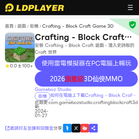
首頁
遊戲
街機
Crafting - Block Craft Game 3D
/
/
/
Crafting - Block Craft
Game 3D
安裝 Crafting - Block Craft 遊戲，潛入史詩般的
Craft 世界
使用雷電模擬器在PC電腦上暢玩
0.0
100+
recommend
Gameboz Studio
如何在電腦上下載Crafting - Block Craft
街機
Game 3D
近期更
com.gamebozstudio.craftingblockcraft3d
新:
2024-
01-27
邀請好友並賺取回饋金
分享
: