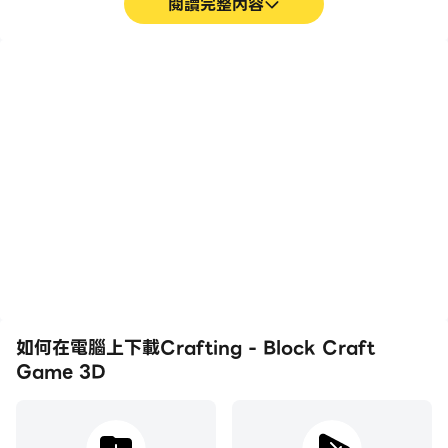
閱讀完整內容
高幀率
影片錄製
在高FPS的支援下，
輕鬆記錄下在Crafting -
Crafting - Block Craft
Block Craft Game 3D中
Game 3D遊戲的畫面更加
的賽事表現和操作過程，有
流暢，動作更加連貫，增強
助於學習和改進駕駛技術，
了玩Crafting - Block
或者與其他玩家分享自己的
Craft Game 3D的視覺體
遊戲經歷和成就。
驗和沉浸感。
如何在電腦上下載Crafting - Block Craft
Game 3D