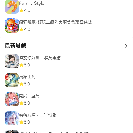
Family Style
4.0
瘋狂餐廳-好玩上癮的大廚美食烹飪遊戲
4.0
最新遊戲
to 
道友你好劍：群英集結
5.0
萬象山海
5.0
開局一座島
5.0
萌萌武道：主宰幻想
5.0