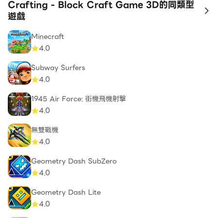
Crafting - Block Craft Game 3D的同類型
to
遊戲
Minecraft
4.0
Subway Surfers
4.0
1945 Air Force: 街機飛機射擊
4.0
無雙戰機
4.0
Geometry Dash SubZero
4.0
Geometry Dash Lite
4.0