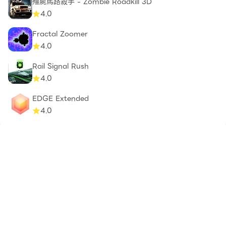
殭屍馬路殺手 - Zombie Roadkill 3D
4.0
Fractal Zoomer
4.0
Rail Signal Rush
4.0
EDGE Extended
4.0