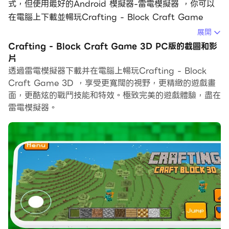
式，但使用最好的Android 模擬器-雷電模擬器 ，你可以
在電腦上下載並暢玩Crafting - Block Craft Game
3D。
展開
Crafting - Block Craft Game 3D PC版的截圖和影
在電腦上運行Crafting - Block Craft Game 3D，您可
片
以在大螢幕上清晰地瀏覽, 而用滑鼠和鍵盤操控應用程式比
透過雷電模擬器下載并在電腦上暢玩Crafting - Block
用觸摸屏鍵盤要快得多，同時你將永遠不必擔心設備的電量
Craft Game 3D ，享受更寬闊的視野，更精緻的遊戲畫
問題。
面，更酷炫的戰鬥技能和特效。極致完美的遊戲體驗，盡在
雷電模擬器。
通過多開和同步功能，你甚至可以在PC上運行多個應用程
式和帳戶。
而文件互傳功能讓分享圖像、影片和文件也變得非常容易。
下載Crafting - Block Craft Game 3D並在PC上運
行。享受PC端的大螢幕和高畫質畫質吧!
🏰 逐塊建造：在《Crafting - Craft Block 3D
Master》中，一點一點地打造你獨特的世界。這款令人興