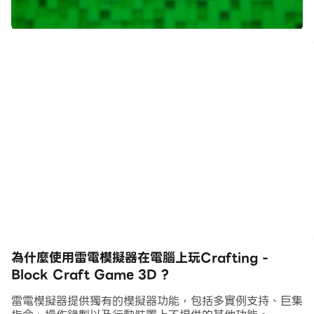
奮的手工遊戲使您能夠構建無限的創作，將您的想像變為現
實！
🌲 拓展您的視野：透過 Crafting - Craft Block 3D 遊
戲解鎖新的可能性。穿越廣闊的森林，攀登沐浴陽光的高
山，深入神秘的洞穴。用工藝塊和複雜的工藝結構來建構你
的世界。
🌈 製作創意並克服挑戰：產生工藝創意，發現秘密生物群
落，並克服挑戰。
🛠️ 成為工匠大師：製作和建造任何你想要的東西——從簡
單的小屋到獨特的住宅和雄偉的城堡。將您的願景變為現
實，或製作您自己的鼓舞人心的藝術作品，甚至創建您自己
為什麼使用雷電模擬器在電腦上玩Crafting -
的精製汽車車隊。這款 Block Craft 遊戲的可能性確實是
Block Craft Game 3D ?
無窮無盡的。
雷電模擬器提供獨有的模擬器功能，包括多實例支持、巨集