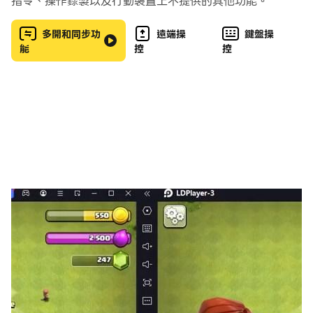
指令、操作錄製以及行動裝置上不提供的其他功能。
📥 立即下載：體驗製作的魔法 - 3D 方塊製作遊戲！立即
下載，沉浸在建築工藝世界中，讓人想起《我的世界》中的
多開和同步功
遠端操
鍵盤操
能
控
控
創造力。
讓製作冒險開始吧！ 🚀