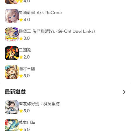
4.0
星隕計畫 Ark ReCode
4.0
遊戲王 決鬥聯盟(Yu-Gi-Oh! Duel Links)
3.0
三國殺
2.0
喵將三國
5.0
最新遊戲
to 
道友你好劍：群英集結
5.0
萬象山海
5.0