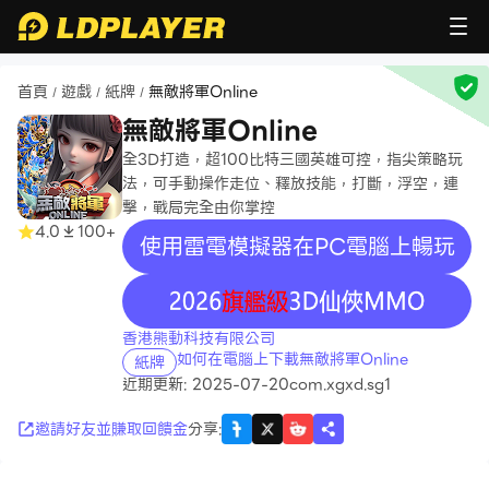
首頁
遊戲
紙牌
無敵將軍Online
/
/
/
無敵將軍Online
全3D打造，超100比特三國英雄可控，指尖策略玩
法，可手動操作走位、釋放技能，打斷，浮空，連
擊，戰局完全由你掌控
4.0
100+
使用雷電模擬器在PC電腦上暢玩
recommend
香港熊動科技有限公司
如何在電腦上下載無敵將軍Online
紙牌
近期更新: 2025-07-20
com.xgxd.sg1
邀請好友並賺取回饋金
分享
: