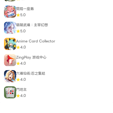
開局一座島
5.0
萌萌武道：主宰幻想
5.0
Anime Card Collector
4.0
ZingPlay 游戏中心
4.0
六道仙術:忍之集結
4.0
鬥地主
4.0