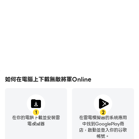
在高FPS的支援下，無敵將
輕鬆記錄下在無敵將軍
軍Online遊戲的畫面更加
Online中的賽事表現和操
流暢，動作更加連貫，增強
作過程，有助於學習和改進
了玩無敵將軍Online的視
駕駛技術，或者與其他玩家
覺體驗和沉浸感。
分享自己的遊戲經歷和成
就。
如何在電腦上下載無敵將軍Online
1
2
在你的電腦下載並安裝雷
在雷電模擬器的系統應用
電模擬器
中找到GooglePlay商
店，啟動並登入你的谷歌
帳號。