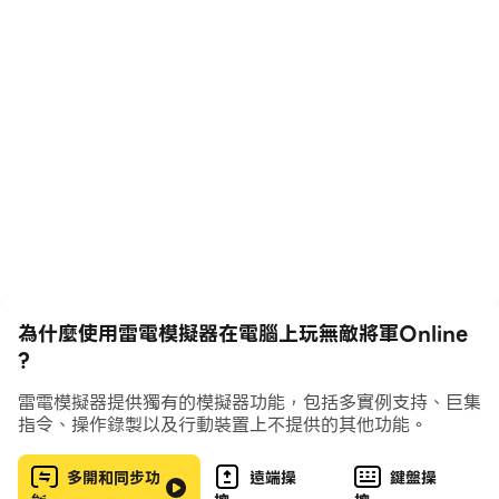
家可依照喜好自由收集。
🔹 【免費抽卡】 —— 所有武將均可透過免費抽卡獲取，
只需收集招募令即可召喚心儀武將。
🔹 【即時QTE】 —— 拒絕無腦自動戰鬥，戰鬥中可透過
打斷、技能釋放、翻滾閃避等操作掌控全局。
🔹 【武將羈絆】 —— 各武將之間擁有獨特羈絆，提升隊
伍屬性並解鎖強大合體技。
🔹 【裝備繼承】 —— 省去繁瑣養成過程，裝備一鍵繼
承，培養武將更輕鬆。
🔹 【武將升星】 —— 提升武將星級，解鎖更強技能與更
高屬性，戰力飆升！
為什麼使用雷電模擬器在電腦上玩無敵將軍Online
🔹 【專屬神兵】 —— 方天畫戟、青龍偃月刀、丈八蛇矛
?
等傳說級神兵皆可獲得，打造專屬武將！
雷電模擬器提供獨有的模擬器功能，包括多實例支持、巨集
指令、操作錄製以及行動裝置上不提供的其他功能。
遊戲特色：
🔥 【聯盟危機！巨型BOSS來襲】
多開和同步功
遠端操
鍵盤操
潛伏於中原的神秘勢力蘇醒，巨型敵人降臨，帶來全新挑