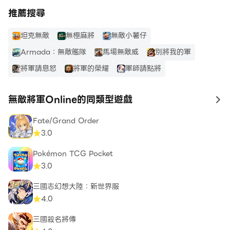
推薦搜尋
坦克無敵
無極麻將
無敵小薯仔
Armada：無敵艦隊
馬場無敵威
別將我的軍
將軍請息怒
將軍的榮耀
軍師請點將
無敵將軍Online的同類型遊戲
to
Fate/Grand Order
3.0
Pokémon TCG Pocket
3.0
三國志幻想大陸：新世界服
4.0
三國殺名將傳