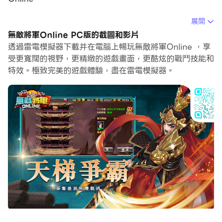
在電腦上運行無敵將軍Online，您可以在大螢幕上清晰地
展開
瀏覽, 而用滑鼠和鍵盤操控應用程式比用觸摸屏鍵盤要快得
無敵將軍Online PC版的截圖和影片
多，同時你將永遠不必擔心設備的電量問題。
透過雷電模擬器下載并在電腦上暢玩無敵將軍Online ，享
受更寬闊的視野，更精緻的遊戲畫面，更酷炫的戰鬥技能和
通過多開和同步功能，你甚至可以在PC上運行多個應用程
特效。極致完美的遊戲體驗，盡在雷電模擬器。
式和帳戶。
而文件互傳功能讓分享圖像、影片和文件也變得非常容易。
下載無敵將軍Online並在PC上運行。享受PC端的大螢幕
和高畫質畫質吧!
匯聚百位三國名將，由您親自調遣。創新戰術動作玩法，突
破傳統卡牌定式，透過走位、集火、打斷等微操技巧制敵，
同時施展武將技、合擊技，於戰場上感受無雙快感！
遊戲特色介紹：
🔹 【最齊全武將】 —— 收錄三國時期所有知名武將，玩