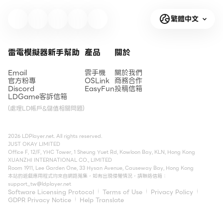
繁體中文
雷電模擬器新手幫助
產品
關於
Email
雲手機
關於我們
官方粉專
OSLink
商務合作
Discord
EasyFun
投稿信箱
LDGame客訴信箱
(處理LD帳戶&儲值相關問題)
2026 LDPlayer.net. All rights reserved.
JUST OKAY LIMITED
Office F, 12/F, YHC Tower, 1 Sheung Yuet Rd, Kowloon Bay, KLN, Hong Kong
XUANZHI INTERNATIONAL CO., LIMITED
Room 1911, Lee Garden One, 33 Hysan Avenue, Causeway Bay, Hong Kong
本站的遊戲應用程式均來自網路蒐集，如有出現侵權情況，請聯絡信箱：
support_tw@ldplayer.net
Software Licensing Protocol
Terms of Use
Privacy Policy
GDPR Privacy Notice
Help Translate