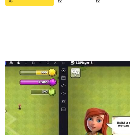
能
控
控
戰！與盟友聯手討伐遠古英靈，爭奪豐厚獎勵與擊殺排名榮
譽！
🎮 【微操對決！指尖掌控戰局】
重現經典三國戰役，玩家將深入敵陣，與強大魔將BOSS正
面交鋒。運用戰術打斷BOSS技能、施展極限閃避、對低血
量敵人進行戰術集火，戰鬥節奏由您掌控！
⚔ 【熱血競技！跨服激戰】
全新跨服戰場開啟，挑戰天梯競技、國王爭霸戰、陣營戰，
與強敵爭奪最高榮耀，贏取賽季限定獎勵！
💥 【名將養成！戰力全面提升】
多元養成玩法讓武將戰力飛升！透過武魂、戰魂系統增強屬
性，解鎖專屬神兵，讓必殺技進一步覺醒，施展超強羈絆技
能，摧毀敵軍陣型！