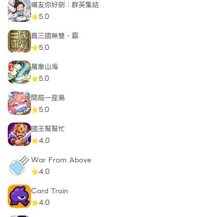
道友你好劍：群英集結
5.0
真三國無雙・霸
5.0
萬象山海
5.0
開局一座島
5.0
國王幫幫忙
4.0
War From Above
4.0
Card Train
4.0