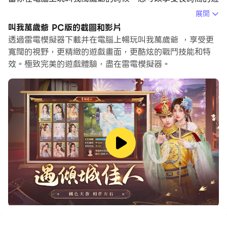
戲。使用腳本錄製自動錄製重複的動作和任務。這將讓您更
展開
快地升級，同時也使資源收集更有效。
叫我萬歲爺 PC版的截圖和影片
透過雷電模擬器下載并在電腦上暢玩叫我萬歲爺 ，享受更
此外，如果你想要一鍵連擊或是遊戲要求重複技能移動，巨
寬闊的視野，更精緻的遊戲畫面，更酷炫的戰鬥技能和特
集指令功能非常有用。一鍵式操作執行可以讓你快速完成殺
效。極致完美的遊戲體驗，盡在雷電模擬器。
戮！
如果你想培養多個帳戶，多開和同步也可以幫到你。你可以
玩主帳戶的同時執行替代帳戶進行成長和升級。現在就開始
在電腦上下載和玩叫我萬歲爺吧！
開局就是皇帝！超人氣宮廷養成手游《叫我萬歲爺》攜全新
玩法來襲。
在這裡，你可以沉浸式體驗古代宮廷生活，獲得帝王掌權的
快感，遇見各色美人納入后宮，培養名臣征戰天下，締交知
己共遷行宮，賽季爭霸笑傲九州，更有多種副本玩法輪番上
陣，帶你全方位體驗養成樂趣！