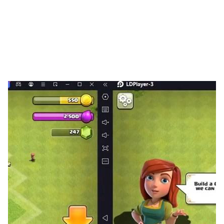
【華服錦飾 隨意換裝】
皇帝、妃子、大臣皮膚推陳出新，精美多樣任你挑選，還能
一鍵染印隨心配色！
【超多玩法 休閒益智】
花樣小遊戲，解鎖支線劇情以及消除、合成、垂釣、卡牌等
經典玩法，輕鬆又解壓！
【賽季角逐 跨服對決】
每月限時開啟賽季爭霸，更有涉川萬陸玩法增添探索趣味！
究竟誰能獲得這無上榮譽？
【聯繫我們】
如果您喜歡《叫我萬歲爺》，歡迎通過以下方式聯系我們，
提出寶貴意見和建議。
聯系客服信箱：jwwsy6666@gmail.com