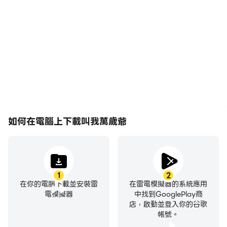
輕鬆記錄下在叫我萬歲爺中
在叫我萬歲爺中，玩家需要
的賽事表現和操作過程，有
頻繁地進行操作，例如移動
助於學習和改進駕駛技術，
角色、選擇技能、進行戰鬥
或者與其他玩家分享自己的
等，而鍵盤和滑鼠能夠提供
遊戲經歷和成就。
更方便、更快速的操作響
應。
如何在電腦上下載叫我萬歲爺
1
2
在你的電腦下載並安裝雷
在雷電模擬器的系統應用
電模擬器
中找到GooglePlay商
店，啟動並登入你的谷歌
帳號。