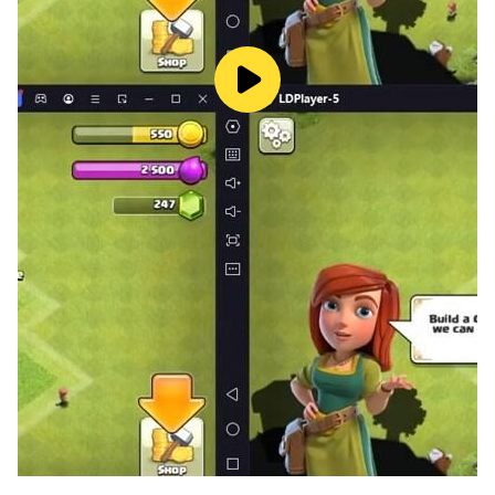
FB粉絲主頁：搜尋“叫我萬歲爺”或@jwwsygj
※本遊戲內容涉及性(經過處理之裸露畫面)、暴力情節（有
攻擊等血腥，但未令人產生殘虐印象）與戀愛交友(游戲設
計促使使用者虛擬戀愛)，依遊戲軟體分級管理辦法分類為
輔導12級，十二歲以上之人始得使用。
※本遊戲為免費遊戲，但遊戲內另提供購買虛擬遊戲幣、物
品等付費服務，請依個人興趣及能力進行適度消費。
※請注意遊戲時間，避免沉迷，長時間進行遊戲，容易影響
作息，宜適度休息及運動。
※本遊戲由艾瑞爾網路股份有限公司代理，如有疑問，請以
本遊戲客服管道聯繫