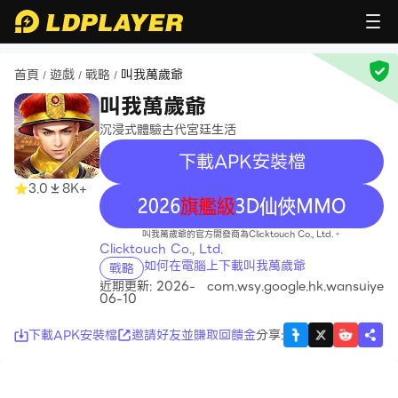
首頁
遊戲
戰略
叫我萬歲爺
/
/
/
叫我萬歲爺
沉浸式體驗古代宮廷生活
下載APK安裝檔
3.0
8K+
recommend
叫我萬歲爺的官方開發商為Clicktouch Co., Ltd.。
Clicktouch Co., Ltd.
如何在電腦上下載叫我萬歲爺
戰略
近期更新: 2026-
com.wsy.google.hk.wansuiye
06-10
下載APK安裝檔
邀請好友並賺取回饋金
分享
: