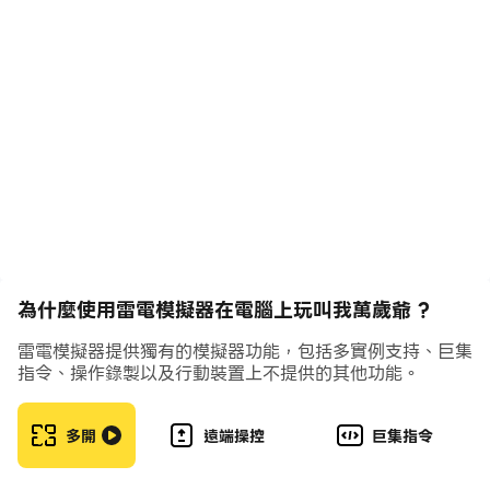
游戏特色：
【美妃如雲 溫香軟玉】
微服私訪遍尋天下紅顏，納入后宮朝夕相伴，更有巾幗女
梟，即是賢臣也是美妃！
【各色名臣 納入麾下】
文臣武將任君差遣、限時招募，培養清帝化龍昇級，壯大翰
林院！
【互動養成 禦子相伴】
為什麼使用雷電模擬器在電腦上玩叫我萬歲爺 ?
選秀宴會、養娃聯姻、冊封太子輔政……多角度還原古代宮
雷電模擬器提供獨有的模擬器功能，包括多實例支持、巨集
廷日常，增加互動樂趣！
指令、操作錄製以及行動裝置上不提供的其他功能。
【共築行宮 自由裝飾】
多開
遠端操控
巨集指令
建立行宮與好友互動，還有超多款精緻家具任君挑選，裝扮
你的專屬空間！