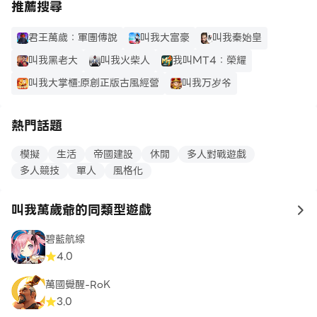
推薦搜尋
君王萬歲：軍團傳說
叫我大富豪
叫我秦始皇
叫我黑老大
叫我火柴人
我叫MT4：榮耀
叫我大掌櫃:原創正版古風經營
叫我万岁爷
熱門話題
模擬
生活
帝國建設
休閒
多人對戰遊戲
多人競技
單人
風格化
叫我萬歲爺的同類型遊戲
to
碧藍航線
4.0
萬國覺醒-RoK
3.0