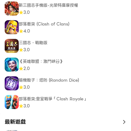
新三國志手機版-光榮特庫摩授權
3.0
部落衝突 (Clash of Clans)
4.0
三國志・戰略版
3.0
《英雄聯盟：激鬥峽谷》
2.0
隨機骰子：塔防 (Random Dice)
3.0
部落衝突:皇室戰爭「Clash Royale」
3.0
最新遊戲
to 