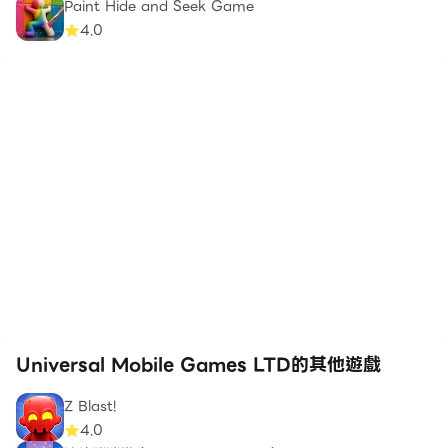
Paint Hide and Seek Game
4.0
Universal Mobile Games LTD的其他遊戲
Z Blast!
4.0