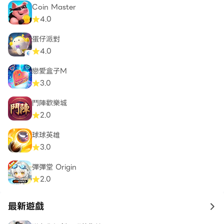
Coin Master
4.0
蛋仔派對
4.0
戀愛盒子M
3.0
鬥陣歡樂城
2.0
球球英雄
3.0
彈彈堂 Origin
2.0
最新遊戲
to 