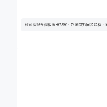
輕鬆複製多個模擬器視窗，然後開始同步過程，直
高幀率
在高FPS的支援下，闯关500找不同遊戲的畫面更加
关500找不同的視覺體驗和