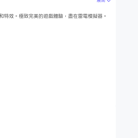
展開
能和特效。極致完美的遊戲體驗，盡在雷電模擬器。
炼。它的玩法类似于找隐藏物的游戏。