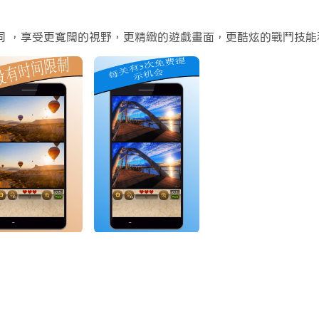
常容易。
同 ，享受更寬闊的視野，更精緻的遊戲畫面，更酷炫的戰鬥技
大螢幕和高畫質畫質吧!
在欣赏亮眼的图片的同时让大脑得到放松，也让眼力和脑力得到锻