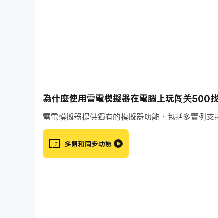
• 多种不同的语言选项，界面简洁直观
• 出色的保存/加载系统让你在非竞赛的关卡随时继
• 500个关卡，让你玩到停不下来
試試我們的免費遊戲找出 500 個級別的差異，
您必須在其中找到並檢測五個 兩個相似圖像之間的
為什麼使用雷電模擬器在電腦上玩闯关500找
雷電模擬器提供獨有的模擬器功能，包括多實例支
多開和同步功能