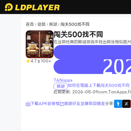
首頁
遊戲
解謎
闯关500找不同
/
/
/
闯关500找不同
在这款经典的解谜游戏中找出两张相似图
4.7
100+
recommend
TANapps
如何在電腦上下載闯关500找不同
解謎
近期更新: 2026-08-09
com.TanApps.F
下載APK安裝檔
邀請好友並賺取回饋金
分享
: