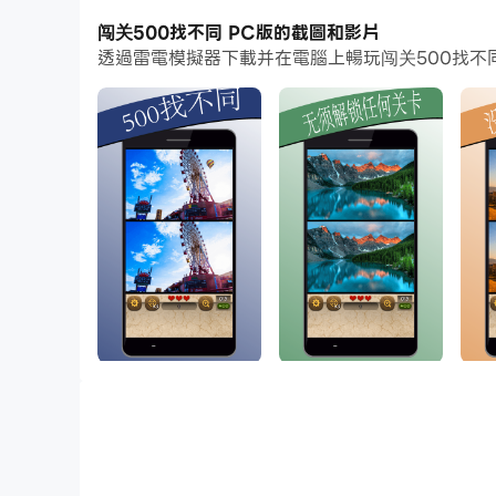
闯关500找不同 PC版的截圖和影片
而文件互傳功能讓分享圖像、影片和文件也變得非
透過雷電模擬器下載并在電腦上暢玩闯关500找不
下載闯关500找不同並在PC上運行。享受PC端的
体验《闯关500找不同》这款经典的解谜游戏，
游戏特色：
• 高达500个关卡等你挑战！
• 没有时间限制
• 无须解锁任何关卡
• 每关有3次免费提示机会
• 智能电话和平板都可以玩
• 出色的放大缩小系统，帮助你顺利找到不同
• 亮眼的高分辨率图片
• 音乐和音效可以选择关闭（音乐也是很动听的）