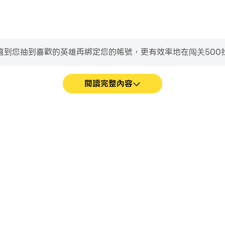
到您抽到喜歡的英雄再綁定您的帳號，更有效率地在闯关500找不
閱讀完整內容
流暢，動作更加連貫，增強了玩闯
輕鬆記錄下在闯关500找不同
沉浸感。
或者與其