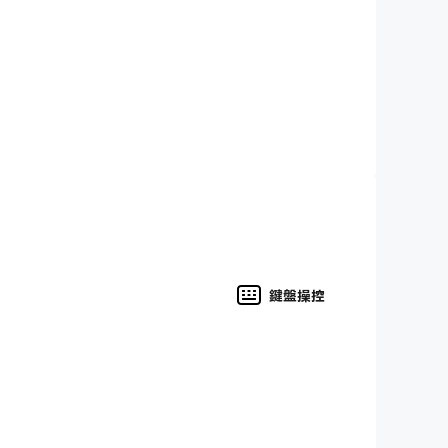
，也稱為“搜索差異”、“遊戲差異”或“發現”，
可以讓您完全放鬆。
鍵盤操控