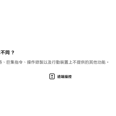
续游戏
這是一個非常令人興奮和具有挑戰性的觀察遊戲，類似於隱藏物體
隱藏差異。 請記住，沒有時間限制，每個級別都有三個提示，
不同 ?
持、巨集指令、操作錄製以及行動裝置上不提供的其他功能。
遠端操控