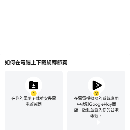
奏遊戲的畫面更加流暢，動
賽事表現和操作過程，有助
作更加連貫，增強了玩旋轉
於學習和改進駕駛技術，或
節奏的視覺體驗和沉浸感。
者與其他玩家分享自己的遊
戲經歷和成就。
如何在電腦上下載旋轉節奏
1
2
在你的電腦下載並安裝雷
在雷電模擬器的系統應用
電模擬器
中找到GooglePlay商
店，啟動並登入你的谷歌
帳號。