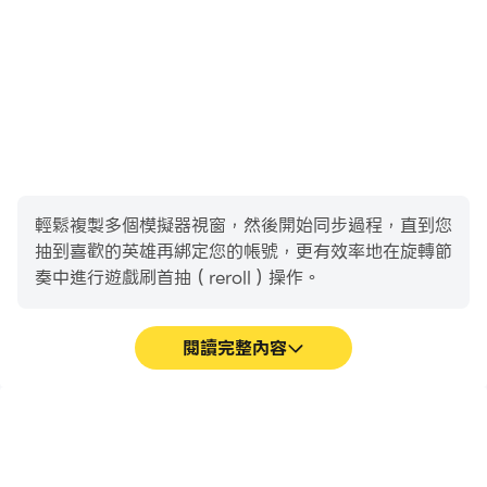
輕鬆複製多個模擬器視窗，然後開始同步過程，直到您
抽到喜歡的英雄再綁定您的帳號，更有效率地在旋轉節
奏中進行遊戲刷首抽（reroll）操作。
閱讀完整內容
高幀率
影片錄製
在高FPS的支援下，旋轉節
輕鬆記錄下在旋轉節奏中的