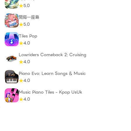
5.0
開局一座島
5.0
Tiles Pop
4.0
Lowriders Comeback 2: Cruising
4.0
Piano Evo: Learn Songs & Music
4.0
Music Piano Tiles - Kpop UsUk
4.0