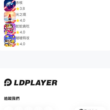
赤核
3.8
光之境
4.0
蛇蛇貪吃
4.0
噠噠特攻
4.0
追蹤我們