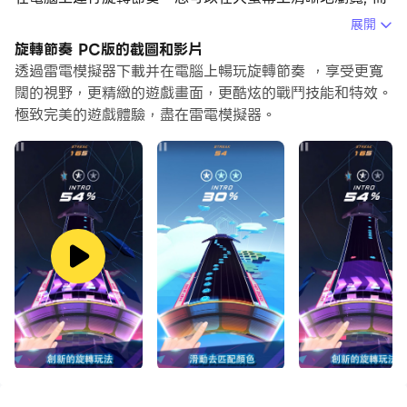
用滑鼠和鍵盤操控應用程式比用觸摸屏鍵盤要快得多，同時
展開
你將永遠不必擔心設備的電量問題。
旋轉節奏 PC版的截圖和影片
透過雷電模擬器下載并在電腦上暢玩旋轉節奏 ，享受更寬
通過多開和同步功能，你甚至可以在PC上運行多個應用程
闊的視野，更精緻的遊戲畫面，更酷炫的戰鬥技能和特效。
式和帳戶。
極致完美的遊戲體驗，盡在雷電模擬器。
而文件互傳功能讓分享圖像、影片和文件也變得非常容易。
下載旋轉節奏並在PC上運行。享受PC端的大螢幕和高畫質
畫質吧!
全新原創的音樂遊戲, 打碟般的玩法加上嗨翻全場的電音,
讓我們一起在音樂的世界中燥起來!!!
擁有30+首非常熱門的電子音樂歌曲, 並且已獲得擁其授權.
歌曲來自於: Hyper Potions . Nitro Fun . Subtact .