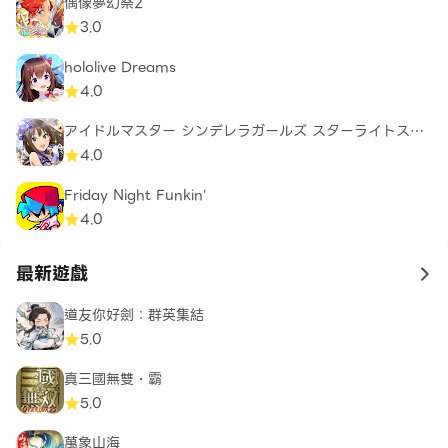
偶像夢幻祭2
3.0
hololive Dreams
4.0
アイドルマスター シンデレラガールズ スターライトステ
ージ
4.0
Friday Night Funkin'
4.0
最新遊戲
to 
道友你好劍：群英集結
5.0
真三國無雙・霸
5.0
萬象山海