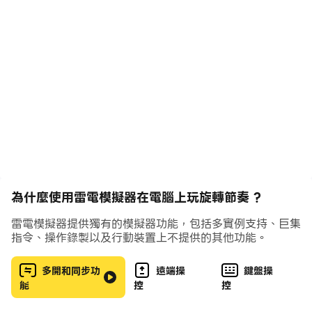
Haywyre . Camellia . Tut Tut Child . Panda Eyes .
Teminite . Pegboard Nerds . Tristam . Braken .
Modern Revolt . Maxo . Tokyo Machine . Opiuo .
Anomalie . Droptek . Douglas Holmquist . F.O.O.L .
Oneeva . FarfetchD . Kitty . Rogue . Daverwob .
Max Brhon . seejay . Lena Raine . Oxford Parker .
Phonetic Hero . 2Mello . Moe Shop .
遊戲亮點:
為什麼使用雷電模擬器在電腦上玩旋轉節奏 ?
1. 單手操作輪盤, 通過旋轉, 匹配, 點擊的玩法與音樂結合,
雷電模擬器提供獨有的模擬器功能，包括多實例支持、巨集
深度沉浸在電子音樂的世界中.
指令、操作錄製以及行動裝置上不提供的其他功能。
多開和同步功
遠端操
鍵盤操
2. 超震撼的視覺效果, 每首歌都配置了不同風格的場景, 背
能
控
控
景音浪與玩家操作完美互動, 再搭配過山車式的軌道, 擁有
超強代入感.