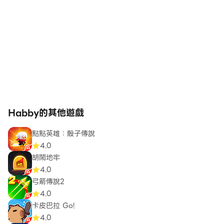
Habby的其他遊戲
點點英雄：骰子傳說
4.0
胡鬧地牢
4.0
弓箭傳說2
4.0
卡皮巴拉 Go!
4.0