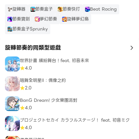
旋轉器
節奏盒子
節奏快打
Beat Racing
節奏寶劍
夢幻節奏
旋轉夢幻島
節奏盒子Sprunky
旋轉節奏的同類型遊戲
to
世界計畫 繽紛舞台！feat. 初音未來
4.0
唱舞全明星II：偶像之約
2.0
BanG Dream! 少女樂團派對
4.0
プロジェクトセカイ カラフルステージ！ feat. 初音ミク
4.0