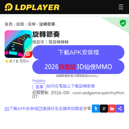
首頁
遊戲
音樂
旋轉節奏
/
/
/
旋轉節奏
燥起來！電音轉轉轉
下載APK安裝檔
4.1
100+
recommend
旋轉節奏的官方開發商為Habby。
Habby
如何在電腦上下載旋轉節奏
音樂
近期更新: 2026-08-
com.ssdgame.spinrhythm
07
下載APK安裝檔
邀請好友並賺取回饋金
分享
: