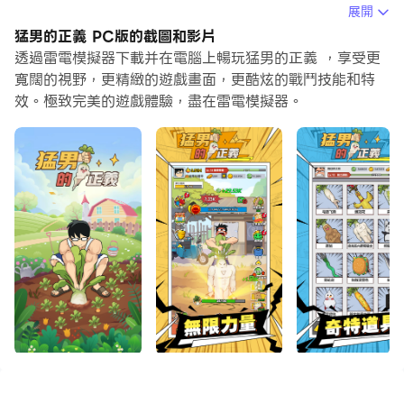
個動作或任務很費時間很無聊，別擔心，巨集指令功能可以
展開
幫你解決你的煩惱！你只需要點擊螢幕記錄功能來記錄你的
猛男的正義 PC版的截圖和影片
操作，然後把它留給巨集指令來解決。巨集指令功能完全自
透過雷電模擬器下載并在電腦上暢玩猛男的正義 ，享受更
動化您的操作，讓您以最少的努力輕鬆贏得遊戲！！現在就
寬闊的視野，更精緻的遊戲畫面，更酷炫的戰鬥技能和特
效。極致完美的遊戲體驗，盡在雷電模擬器。
開始在電腦上下載和玩猛男的正義吧！
這是一款以「拔蘿蔔為主要玩法」魔性休閒遊戲！玩法融合
了放置掛機和經營。在遊戲裡，你需要不斷點擊螢幕，幫助
猛男拔出土地裡的蘿蔔，並獲得經驗值和豐富的獎勵。有趣
的玩法，獨特離奇的主題，充分發揮你的想像和創造力來解
決這些困難。
遊戲特色
1.獨特離奇的玩法主題，融合種植與經營管理元素。
2.趣味多多的日常任務，挑戰多種技能體系與玩法。
3.豐富多元的社交玩法，比賽、互助等魔性小遊戲
4.數十種可愛又逗趣的蘿蔔，吵鬧又治癒的迷人角色。
5.遊戲畫面清新搞怪，生動的音效和獨特的劇情。