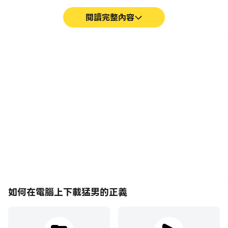
閱讀完整內容
巨集指令
超長續航
將一系列的操作組合成一個
在電腦上運行猛男的正義，
按鍵，幫助你在猛男的正義
無需擔心電量不足和設備發
中快速、自動地通過前期機
熱等問題，想玩多久就玩多
械化的刷圖過程，提高遊戲
久。
效率和體驗。
如何在電腦上下載猛男的正義