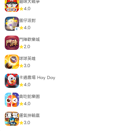
貓咪大戰爭
4.0
蛋仔派對
4.0
鬥陣歡樂城
2.0
球球英雄
3.0
卡通農場 Hay Day
4.0
貪吃蛇樂園
4.0
運氣拚輸贏
3.0