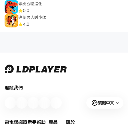
恐龍吞噬進化
0.0
這個男人叫小帥
4.0
追蹤我們
繁體中文
雷電模擬器新手幫助
產品
關於