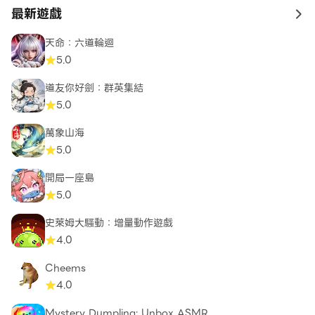
最新遊戲
to 
天命：六道輪迴
5.0
道友你好劍：群英集結
5.0
萬象山海
5.0
開局一座島
5.0
史萊姆大騷動：增量動作遊戲
4.0
Cheems
4.0
Mystery Dumpling: Unbox ASMR