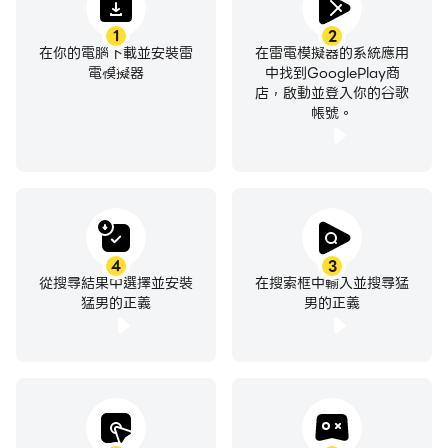
1
2
在你的電腦下載並安裝雷
在雷電模擬器的系統應用
電模擬器
中找到GooglePlay商
店，啟動並登入你的谷歌
帳號。
4
3
從搜尋結果中選擇並安裝
在搜索框中輸入並搜尋猛
猛男的正義
男的正義