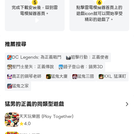
5
6
完成下載安裝後，回到雷
點擊雷電模擬器首頁上的
電模擬器首頁。
遊戲icon就可以開始享受
精彩的遊戲了。
推薦搜尋
DC Legends: 為正義戰鬥
狙擊行動：正義使者
聖鬥士星矢：正義傳說
錘子登山者：鍋男3D
真正的鋼琴老師
猛鬼大廈
猛鬼三國
XXL 猛漢町
猛鬼之家
猛男的正義的同類型遊戲
to
天天玩樂園 (Play Together)
4.0