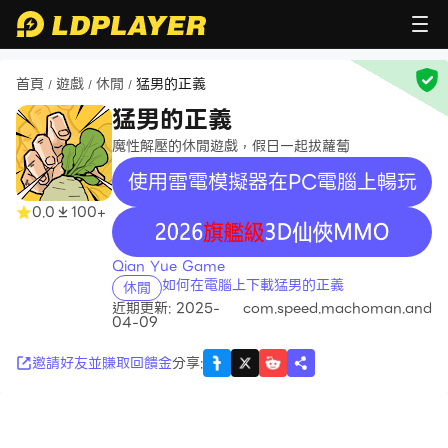
首頁
遊戲
休閒
猛男的正義
/
/
/
猛男的正義
魔性解壓的休閒遊戲，假日一起拔蘿蔔
使用雷電模擬器在PC電腦上暢玩
0.0
100+
recommend
Qian Yue Game
如何在電腦上下載猛男的正義
休閒
近期更新: 2025-
com.speed.machoman.and
04-09
邀請好友並賺取回饋金
分享
: