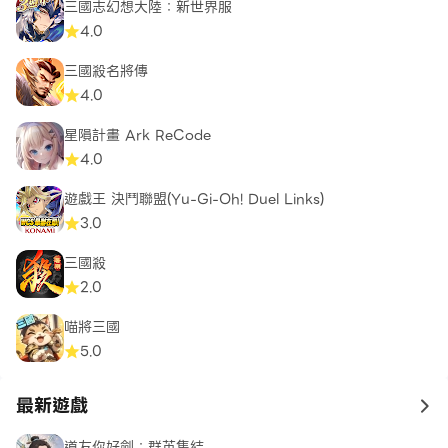
三國志幻想大陸：新世界服
打贏要的行為是被禁止的
4.0
三國殺名將傳
4.0
星隕計畫 Ark ReCode
4.0
遊戲王 決鬥聯盟(Yu-Gi-Oh! Duel Links)
3.0
三國殺
2.0
喵將三國
5.0
最新遊戲
to 
道友你好劍：群英集結