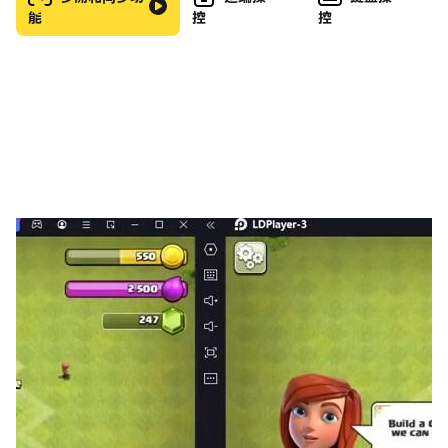
☆★☆★☆ ☆★☆★☆ ☆★☆★☆ ☆★☆★☆
能
控
控
☆★☆★☆
歡迎EMAIL: 由於android 的機種眾多，如果你發現你的
機種不能玩雀王會館，歡迎來 mjclub@recax.com 留下
你的意見,及錯誤回饋，我們會盡我們能力盡快解決,另外你
亦可以在android 自家的錯誤處理中對雀王會館所到的問
題作出描述，但請留下你的機種，以方便更進。
如果用戶遇到程序問題，請把畫面截下並發電郵到
mjclub@recax.com，你的幫助可以令我們更快更容易更
進
**由於廣告為雀王會館的主要收入來源，請用戶勿以任何方
式去屏敝廣告，亦請用戶盡量保持上線狀態，長期屏敝廣告
／不在線上都將有可能導致分數重置，有關分數將不會被發
還
常見問題解答
Q1.觀塘會館下平胡不能食胡