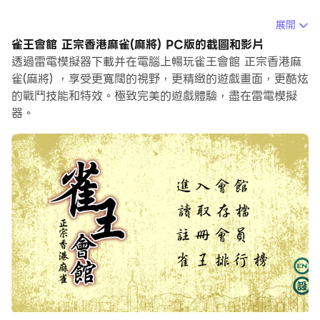
在電腦上運行雀王會館 正宗香港麻雀(麻將)，您可以在大螢
展開
幕上清晰地瀏覽, 而用滑鼠和鍵盤操控應用程式比用觸摸屏
雀王會館 正宗香港麻雀(麻將) PC版的截圖和影片
鍵盤要快得多，同時你將永遠不必擔心設備的電量問題。
透過雷電模擬器下載并在電腦上暢玩雀王會館 正宗香港麻
雀(麻將) ，享受更寬闊的視野，更精緻的遊戲畫面，更酷炫
通過多開和同步功能，你甚至可以在PC上運行多個應用程
的戰鬥技能和特效。極致完美的遊戲體驗，盡在雷電模擬
式和帳戶。
器。
而文件互傳功能讓分享圖像、影片和文件也變得非常容易。
下載雀王會館 正宗香港麻雀(麻將)並在PC上運行。享受PC
端的大螢幕和高畫質畫質吧!
☆★☆★☆ ☆★☆★☆ ☆★☆★☆ ☆★☆★☆
☆★☆★☆
雀王會館﹣正宗十三張麻雀（麻將）, Hong Kong
Mahjong
☆★☆★☆ 市面上唯一一隻免費的正宗香港麻將