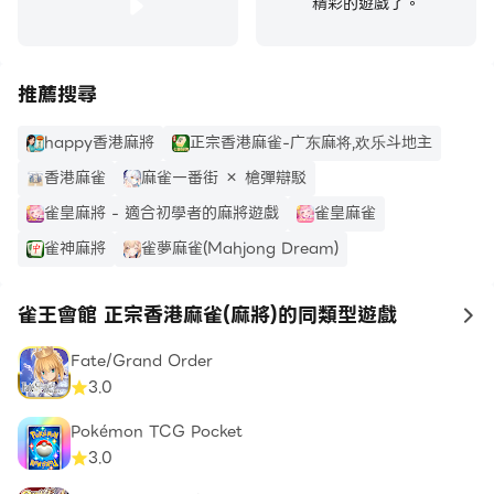
的得勝率，對於其它電腦及玩家手上的牌，並不會知道，做
精彩的遊戲了。
成這個誤解的原因可以用下例幫助說明
下家手上有 3萬 4萬 看上去好像在等 2萬和5萬就可以食
推薦搜尋
胡，當下家摸到7萬，結果下家打出3萬。
happy香港麻將
正宗香港麻雀-广东麻将,欢乐斗地主
對很多玩家來說這是拆散的行為，但一般出現這種情況的原
因是2萬和5萬其實已經打完，在電腦上看無論3萬，4萬或
香港麻雀
麻雀一番街 × 槍彈辯駁
是7萬，都是單張牌，如果7萬的取勝機率高於3萬，電就就
雀皇麻將 - 適合初學者的麻將遊戲
雀皇麻雀
會捨3萬而取7萬，很多玩家只看最後牌型，才會覺得留下7
雀神麻將
雀夢麻雀(Mahjong Dream)
萬丟3萬為「奇怪」舉動，其實此為正常舉動，當然亦不是
作弊。
雀王會館 正宗香港麻雀(麻將)的同類型遊戲
Q10. 為什麼摸到花會出自摸？
to
A10. 因為你手上己經有六隻花，你摸的是第七隻花，你可
Fate/Grand Order
以選擇食花胡
3.0
Q11. 為什麼我的排名永遠不更新
A11. 一般排名得不到更新的原因是由於你的帳號被系統偵
Pokémon TCG Pocket
3.0
察出有問題，如果將你的排名列入排行榜會引起其它用家對
公平競爭的質疑。因此你的帳號在伺服器中被刪除，用家輸