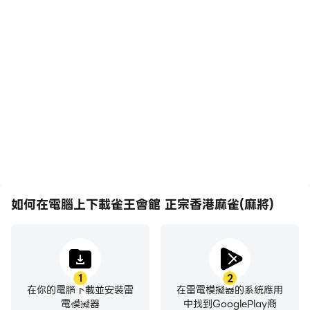
在程序上是不可能出現的，因為兩者並不是在同一個排列當
高幀率
影片錄製
中
在高FPS的支援下，雀王會
輕鬆記錄下在雀王會館 正
Q6. 可否清楚區分每家打過的牌?
館 正宗香港麻雀(麻將)遊戲
宗香港麻雀(麻將)中的賽事
A6. 雀王會館的桌面部置是模擬真實打麻雀，即使在真實打
的畫面更加流暢，動作更加
表現和操作過程，有助於學
牌時，當枱上的麻雀漸多的時候，你的牌亦經常會跟上家和
連貫，增強了玩雀王會館
習和改進駕駛技術，或者與
正宗香港麻雀(麻將)的視覺
其他玩家分享自己的遊戲經
下家的牌混在一起，你大概是會知道是誰打的，但要確認的
體驗和沉浸感。
歷和成就。
話，還是最好靠自己記憶，這種糢糊區分是制作圑隊刻意模
擬的。
Q7. 為什麼我的坎坎胡只當我是門清，對對胡？
A7. 雀王會館的坎坎胡是採用對對胡不求人，老玩法只有當
你自摸時才算，但現今流行的是自摸或別人出統時你所吃的
如何在電腦上下載雀王會館 正宗香港麻雀(麻將)
是單張亦會被計算為坎坎胡，坊間有少部份人認為只要是門
清，對對胡就當是坎坎胡（因有部份日本麻雀遊戲的算
法），雀王會館因是遵從香港麻將，所以是不算的，例
一萬一萬一萬二萬二萬二萬三索三索三索四筒四筒紅中 紅
中 （門清）
1
2
在你的電腦下載並安裝雷
在雷電模擬器的系統應用
如果對家出紅中，而你吃的話，只可以當是門清對對胡，但
電模擬器
中找到GooglePlay商