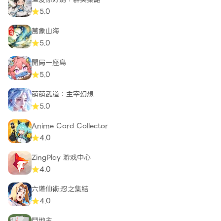
5.0
萬象山海
5.0
開局一座島
5.0
萌萌武道：主宰幻想
5.0
Anime Card Collector
4.0
ZingPlay 游戏中心
4.0
六道仙術:忍之集結
4.0
鬥地主