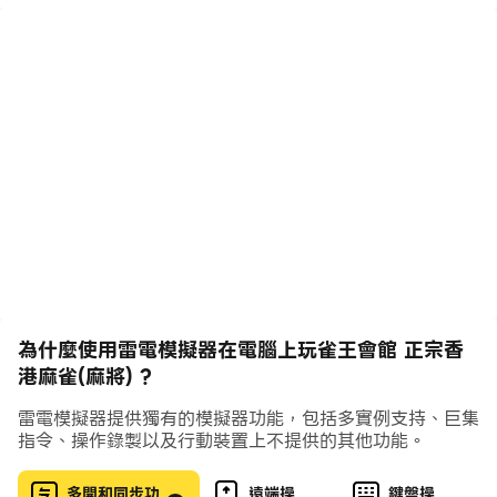
☆★☆★☆ 一番起胡，三番起胡，有花，無花，任君選擇
☆★☆★☆ 免費讓你玩過夠!
☆★☆★☆ 100﹪香港玩法+香港計分方法,真正香港人做
的香港麻雀!
☆★☆★☆ 特設雀王排名榜,爭取成為麻將之王
☆★☆★☆ 對有暗槓的「香港」麻雀遊戲SAY NO,對牌未
摸完就流局的「香港」麻雀遊戲SAY NO!向計番方法只是
番數乘數的「香港」麻雀遊戲SAY NO,要玩就玩最正宗的
香港麻雀!
☆★☆★☆ 真正的人工智能﹣電腦會根據枱上的牌而選擇
出牌順序,電腦保證不會做任何形式的作弊。電腦的碰和吃
都是經過考慮,臨場感十足!
為什麼使用雷電模擬器在電腦上玩雀王會館 正宗香
☆★☆★☆ 比網戰更接近平常的打牌方法,由於電腦不作弊,
港麻雀(麻將) ?
你絕對可以從出牌中窺視對方將可能叫胡的牌,而作出扣牌
行動，當然亦不會有出牌時間限制
雷電模擬器提供獨有的模擬器功能，包括多實例支持、巨集
指令、操作錄製以及行動裝置上不提供的其他功能。
☆★☆★☆ 全程語音支持!臨場感十足
多開和同步功
遠端操
鍵盤操