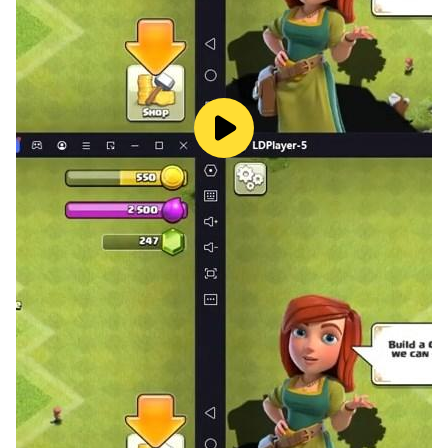
A1.根據正宗的香港麻將規例，平胡只有一番，在無花的情
況下，必須配合門清及自摸才足以湊夠三番，觀塘會館為三
番起胡，所以如果只有平胡是不足夠胡牌，你可以選擇北角
會館，只要一番就可以食胡。
Q2.打了十二局，一局自摸也沒有試過
A2.經常有人因為運氣差而留下狠評語，每次制作團隊亦感
到無辜，事實上在運氣不差不好的情況下，自摸的機會率亦
只是1/16（食胡的理論機會是1／4），有時候運氣差確實
會比較難食胡，這個製作團隊真的解釋不到，只可以說如果
真的遇上，而閣下又對分數很著緊的話，請暫時停一停，一
般雀王會館玩家的食胡率大概是在29％(29%為統計結果，
並非ai目標)，也就是說，電腦是比一般用家稍弱（如果電
腦與用家技術相當，用家的勝出率應為25％）要記住麻將
是4人玩的遊戲，每四局才贏一局是很自然的事，如果一款
麻將遊戲你每兩局就可以贏一局的話，如果那遊戲不是二人
麻將，那麼就是該遊戲的電腦ai出現問題，如果玩家是追求
這種自我麻醉的心態的話，雀王會館未必適合你。