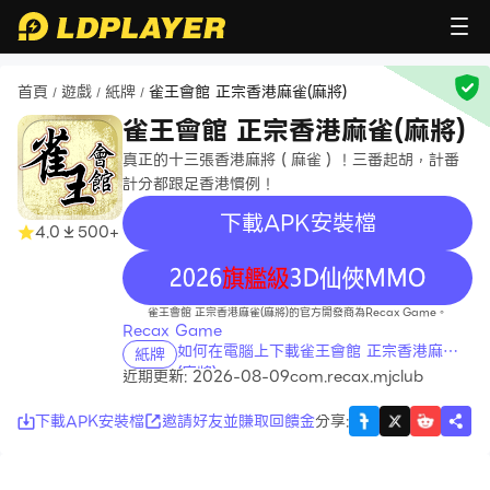
首頁
遊戲
紙牌
雀王會館 正宗香港麻雀(麻將)
/
/
/
雀王會館 正宗香港麻雀(麻將)
真正的十三張香港麻將（麻雀）！三番起胡，計番
計分都跟足香港慣例！
下載APK安裝檔
4.0
500+
recommend
雀王會館 正宗香港麻雀(麻將)的官方開發商為Recax Game。
Recax Game
如何在電腦上下載雀王會館 正宗香港麻雀
紙牌
(麻將)
近期更新: 2026-08-09
com.recax.mjclub
下載APK安裝檔
邀請好友並賺取回饋金
分享
: