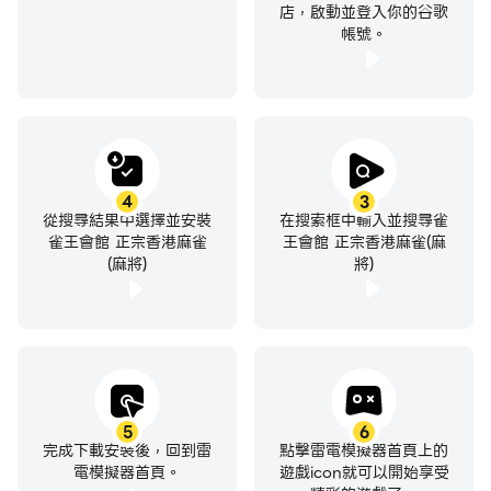
如果
店，啟動並登入你的谷歌
帳號。
一萬一萬一萬二萬二萬二萬三索三索三索四筒四筒四筒紅中
（門清）
這情況下，對家出紅中，而你吃的話，在雀王會館就仍可當
成坎坎胡
Q8. 為什麼在北角會館電腦可以食雞胡，我就不能
A8. 無論人或電腦，亦不可以食雞胡，造成這個誤會的原
4
3
因，主要是因為有部份人在玩香港麻雀時，習慣打無花牌，
從搜尋結果中選擇並安裝
在搜索框中輸入並搜尋雀
對花牌認識不深，以下大概簡介一下
雀王會館 正宗香港麻雀
王會館 正宗香港麻雀(麻
花牌中有一，二，三，四及1,2,3,4，只有與自己風位相同
(麻將)
將)
的花，才可以計番，即如果你是坐東位，你必須要拿到一
(1)號花，才有一番，同時如果整副牌到食胡一刻亦沒有拿
到任何花牌，亦可計一番，此無「無花」。如果你是東位，
但拿到2，3，4，手上亦只是雞胡的話，那必須要等待自摸
才可以食胡，無論電腦和玩家準則亦是一樣。
5
6
Q9. 電腦拆散自己牌打出給別人食胡
完成下載安裝後，回到雷
點擊雷電模擬器首頁上的
A9. 雀王會館的電腦在分析牌局時，主要是看自己手上的牌
電模擬器首頁。
遊戲icon就可以開始享受