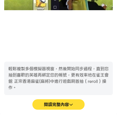
Q3. 明明吃了十一番為什麼只算我八番
A3. 請注意每個會館都有最大番數限制，元朗會館為八番，
觀塘會館為十番，無論你吃多少番，只算到最大番數
Q4. 為什麼雀王會館經常需要更新
A4. 雀王會館android版自推出到現在（11／6／2012）只
有不到一個月的時間，因此在對不同機種的支援方面可能仍
會有不足，其實自1.95以來基本功能大概已算穩定，我們建
議你如果版本在1.95以下，請務必更新至1.95以上，至於
輕鬆複製多個模擬器視窗，然後開始同步過程，直到您
1.95以上的，就現時所知，更新只是去除部份機種的小問題
抽到喜歡的英雄再綁定您的帳號，更有效率地在雀王會
(如麻將大小等)，如果你認為新的改進不需要的話，可以選
館 正宗香港麻雀(麻將)中進行遊戲刷首抽（reroll）操
擇不作更新。雀王會館的方針是採取用戶主導的方針，用戶
作。
向我們提出的建議，我們都會考慮，因此更新次數可能較其
它遊戲為多，請見諒。
閱讀完整內容
Q5. 為什麼我打一萬，下家食糊卻是一索
A5. 請注意下家食糊的是自摸，而不是你出銃，一萬變一索