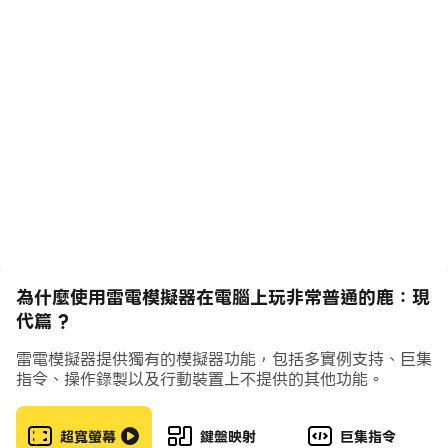
做利器，
完全是一隻獨特有個性的鹿在街上橫衝直撞。
要簡單的介紹本遊戲的話，《非常普通的鹿》是要在這"慢
生活城市中四處亂鬧的遊戲"。
在這遊戲世界，跟城裡的其他動物一起享受美好時光，在小
鎮中四處搗亂。
當然，如果大家走上破壞性的『鹿』生，最終會被守衛追
捕，被抓著接下來的命運可是很悲慘的喔！
大家快來加入擾亂這個小鎮的日常生活，釋放普通的鹿的真
正力量吧！
為什麼使用雷電模擬器在電腦上玩非常普通的鹿：現
代篇 ?
雷電模擬器提供獨有的模擬器功能，包括多實例支持、巨集
指令、操作錄製以及行動裝置上不提供的其他功能。
超寬螢幕
鍵盤映射
巨集指令