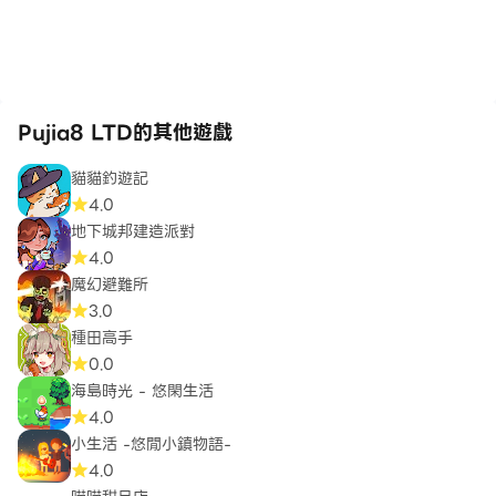
Pujia8 LTD的其他遊戲
貓貓釣遊記
4.0
地下城邦建造派對
4.0
魔幻避難所
3.0
種田高手
0.0
海島時光 - 悠閑生活
4.0
小生活 -悠閒小鎮物語-
4.0