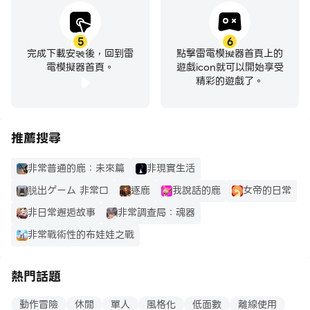
5
6
完成下載安裝後，回到雷
點擊雷電模擬器首頁上的
電模擬器首頁。
遊戲icon就可以開始享受
精彩的遊戲了。
推薦搜尋
非常普通的鹿：未來篇
非現實生活
脱出ゲーム 非常口
逐鹿
我說話的鹿
女帝的日常
非日常邂逅故事
非常調查局：魂器
非常戰術性的布娃娃之戰
熱門話題
動作冒險
休閒
單人
風格化
低面數
離線使用