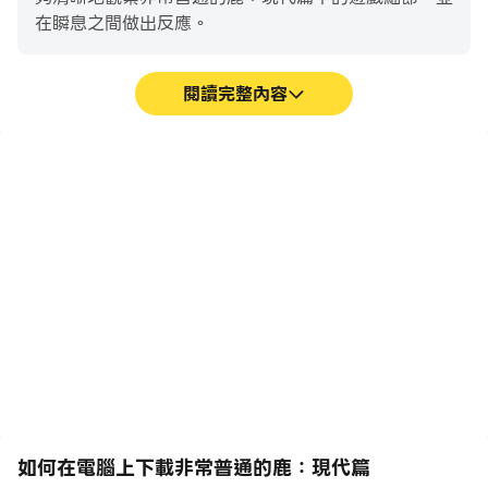
在瞬息之間做出反應。
閱讀完整內容
高幀率
超長續航
在高FPS的支援下，非常普
在電腦上運行非常普通的
通的鹿：現代篇遊戲的畫面
鹿：現代篇，無需擔心電量
更加流暢，動作更加連貫，
不足和設備發熱等問題，想
增強了玩非常普通的鹿：現
玩多久就玩多久。
代篇的視覺體驗和沉浸感。
如何在電腦上下載非常普通的鹿：現代篇