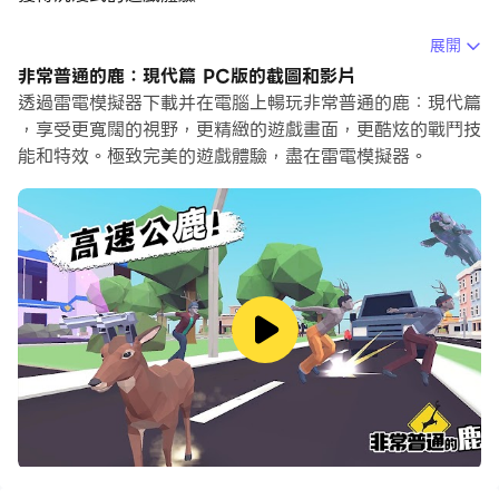
當你在電腦上玩非常普通的鹿：現代篇的時候，你可以調整
展開
幀頻設定，享受流暢的遊戲體驗和酷炫的遊戲畫面。
非常普通的鹿：現代篇 PC版的截圖和影片
透過雷電模擬器下載并在電腦上暢玩非常普通的鹿：現代篇
雷電模擬器還提供配置好的鍵盤映射，以最大限度地方便你
，享受更寬闊的視野，更精緻的遊戲畫面，更酷炫的戰鬥技
控制整個遊戲的操作。鍵盤映射功能的不斷最佳化還提高了
能和特效。極致完美的遊戲體驗，盡在雷電模擬器。
按鍵靈敏度和技能釋放精準度。為了增強你的遊戲體驗，雷
電模擬器還為你配置了特殊的按鈕，如射擊按鈕、隱藏滑鼠
按鈕、連續按鍵等。
如果你想用遊戲手把玩遊戲，自動啟用的遊戲手把檢測可以
幫助你在幾個簡單的點擊中自訂控制，自由移動你的英雄。
現在就開始在電腦上下載和玩非常普通的鹿：現代篇吧！
《非常普通的鹿》: 本作是由一隻「非常普通」的鹿為主
角，帶您闖進遊戲世界。
這只「非常普通」的鹿是能隨意伸縮脖子，又可以利用鹿角