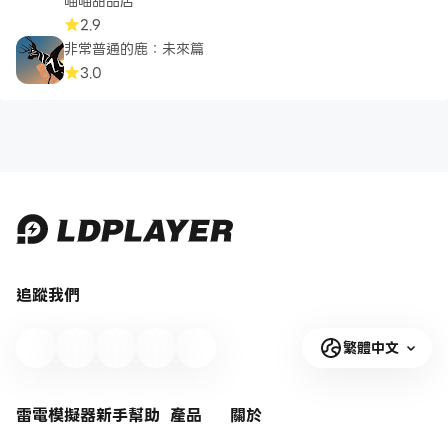
喵喵甜品店
2.9
非常普通的鹿：未來篇
3.0
追蹤我們
繁體中文
雷電模擬器新手幫助
產品
關於