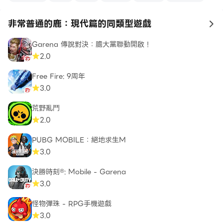
非常普通的鹿：現代篇的同類型遊戲
to
Garena 傳說對決：膽大黨聯動開啟！
2.0
Free Fire: 9周年
3.0
荒野亂鬥
2.0
PUBG MOBILE：絕地求生M
3.0
決勝時刻®: Mobile - Garena
3.0
怪物彈珠 - RPG手機遊戲
3.0