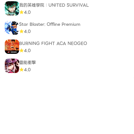
我的英雄學院：UNITED SURVIVAL
4.0
Star Blaster: Offline Premium
4.0
BURNING FIGHT ACA NEOGEO
4.0
靈能衝擊
4.0