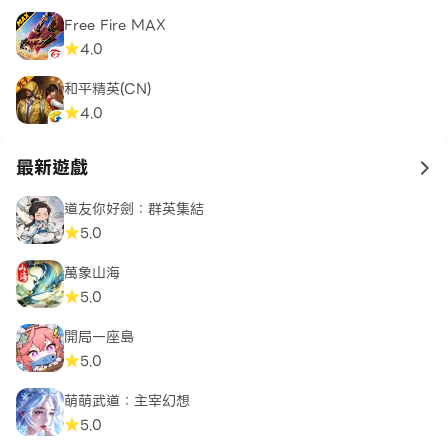
Free Fire MAX
4.0
和平精英(CN)
4.0
最新遊戲
to 
道友你好劍：群英集結
5.0
萬象山海
5.0
開局一座島
5.0
萌萌武道：主宰幻想
5.0