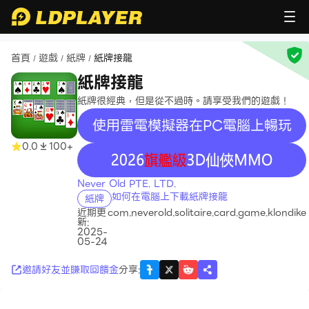
首頁
遊戲
紙牌
紙牌接龍
/
/
/
紙牌接龍
紙牌很經典，但是從不過時。請享受我們的遊戲！
使用雷電模擬器在PC電腦上暢玩
0.0
100+
recommend
Never Old PTE. LTD.
如何在電腦上下載紙牌接龍
紙牌
近期更
com.neverold.solitaire.card.game.klondike
新:
2025-
05-24
邀請好友並賺取回饋金
分享
: