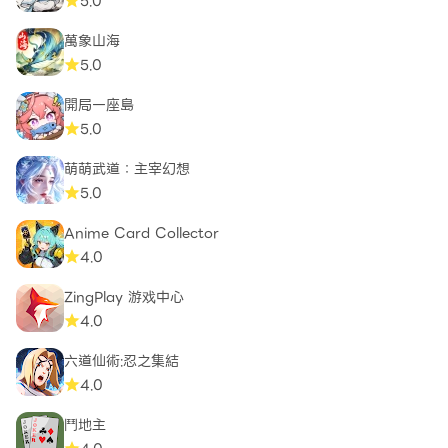
5.0
萬象山海
5.0
開局一座島
5.0
萌萌武道：主宰幻想
5.0
Anime Card Collector
4.0
ZingPlay 游戏中心
4.0
六道仙術:忍之集結
4.0
鬥地主