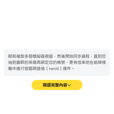
輕鬆複製多個模擬器視窗，然後開始同步過程，直到您
抽到喜歡的英雄再綁定您的帳號，更有效率地在紙牌接
龍中進行遊戲刷首抽（reroll）操作。
閱讀完整內容
高幀率
影片錄製
在高FPS的支援下，紙牌接
輕鬆記錄下在紙牌接龍中的