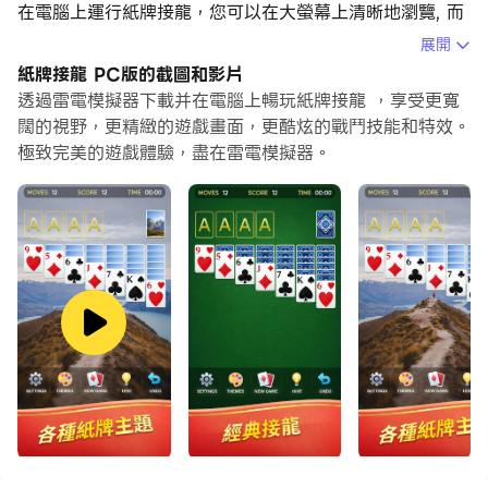
在電腦上運行紙牌接龍，您可以在大螢幕上清晰地瀏覽, 而
用滑鼠和鍵盤操控應用程式比用觸摸屏鍵盤要快得多，同時
展開
你將永遠不必擔心設備的電量問題。
紙牌接龍 PC版的截圖和影片
透過雷電模擬器下載并在電腦上暢玩紙牌接龍 ，享受更寬
通過多開和同步功能，你甚至可以在PC上運行多個應用程
闊的視野，更精緻的遊戲畫面，更酷炫的戰鬥技能和特效。
式和帳戶。
極致完美的遊戲體驗，盡在雷電模擬器。
而文件互傳功能讓分享圖像、影片和文件也變得非常容易。
下載紙牌接龍並在PC上運行。享受PC端的大螢幕和高畫質
畫質吧!
經典接龍是世界上很流行的紙牌遊戲，在很長的一段時間裡
受到了很多人的喜愛。以前，人們在PC上玩接龍，但是現
在您可以在手機，平板電腦和PC上玩紙牌遊戲。
接龍可以使您思考並幫助您變得聰明。這既有趣又放鬆，但
也很有挑戰性。我們有很多功能可幫助入門玩家學習和獲
勝，例如“撤消”，“提示”和“發1張牌”。如果您是經