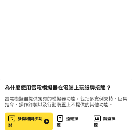
驗豐富的玩家，並且想要挑戰，則可以選擇發3張牌來增加
難度。
紙牌很經典，但是從不過時。請享受我們的遊戲！
特徵：
*活局：這是有解的，但是您仍然需要找到正確的方法來贏
得挑戰。
*隨機牌局：有可能誤解，但是您可以嘗試自己找到解法。
*每日挑戰：新挑戰總是來臨，這使紙牌遊戲不斷流行。
*統計資料：您可以在遊戲中隨時檢視統計資料，並思考如
為什麼使用雷電模擬器在電腦上玩紙牌接龍 ?
何更好地發揮。
*發1或3張牌：如果您感覺遊戲簡單，可以嘗試發3張。
雷電模擬器提供獨有的模擬器功能，包括多實例支持、巨集
*提示和撤消：這些可以幫助入門玩家學習並贏得牌局。
指令、操作錄製以及行動裝置上不提供的其他功能。
多開和同步功
遠端操
鍵盤操
不用猶豫。來玩接龍，解開牌局並享受遊戲。此外，我們非
能
控
控
常重視您的反饋意見。隨時向我們提出建議。當然，喜歡並