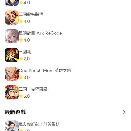
4.0
三國殺名將傳
4.0
星隕計畫 Ark ReCode
4.0
三國殺
2.0
One Punch Man: 英雄之路
3.0
三國：赤壁東風
5.0
最新遊戲
to 
道友你好劍：群英集結