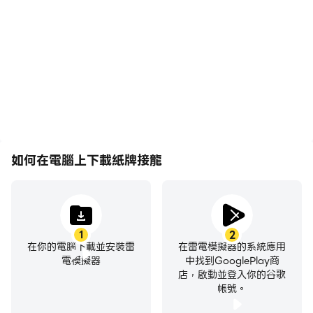
龍遊戲的畫面更加流暢，動
賽事表現和操作過程，有助
作更加連貫，增強了玩紙牌
於學習和改進駕駛技術，或
接龍的視覺體驗和沉浸感。
者與其他玩家分享自己的遊
戲經歷和成就。
如何在電腦上下載紙牌接龍
1
2
在你的電腦下載並安裝雷
在雷電模擬器的系統應用
電模擬器
中找到GooglePlay商
店，啟動並登入你的谷歌
帳號。