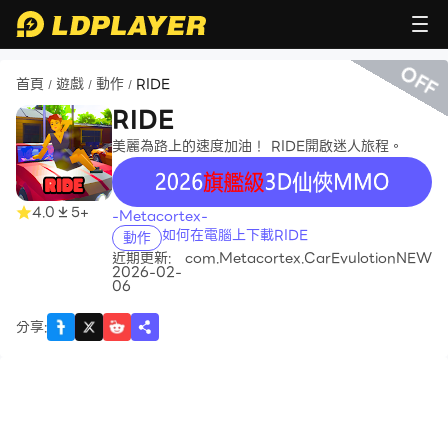
OFF
首頁
遊戲
動作
RIDE
/
/
/
RIDE
美麗為路上的速度加油！ RIDE開啟迷人旅程。
recommend
4.0
5+
-Metacortex-
如何在電腦上下載RIDE
動作
近期更新:
com.Metacortex.CarEvulotionNEW
2026-02-
06
分享
: