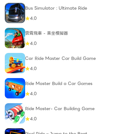
Bus Simulator : Ultimate Ride
4.0
雲霄飛車 - 乘坐模擬器
4.0
Car Ride Master Car Build Game
4.0
Ride Master Build a Car Games
4.0
Ride Master- Car Building Game
4.0
Pixel Ride – Jump to the Beat