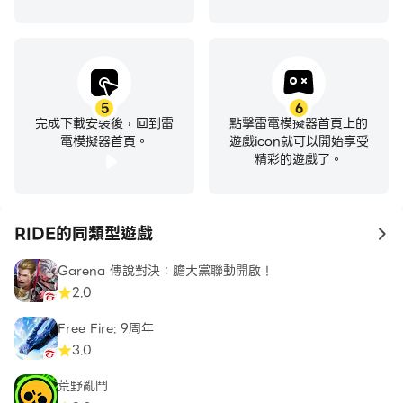
5
6
完成下載安裝後，回到雷
點擊雷電模擬器首頁上的
電模擬器首頁。
遊戲icon就可以開始享受
精彩的遊戲了。
RIDE的同類型遊戲
to
Garena 傳說對決：膽大黨聯動開啟！
2.0
Free Fire: 9周年
3.0
荒野亂鬥