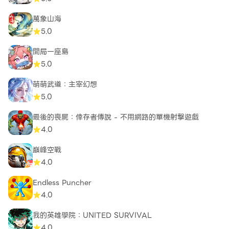
萬象山海
5.0
開局一座島
5.0
萌萌武道：主宰幻想
5.0
最後的喪屍：倖存者傳說 - 不用網路的單機射擊遊戲
4.0
巔峰空戰
4.0
Endless Puncher
4.0
我的英雄學院：UNITED SURVIVAL
4.0