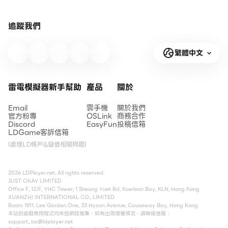
追蹤我們
繁體中文
雷電模擬器新手幫助
產品
關於
Email
雲手機
關於我們
官方粉專
OSLink
商務合作
Discord
EasyFun
投稿信箱
LDGame客訴信箱
(處理LD帳戶&儲值相關問題)
2026 LDPlayer.net. All rights reserved.
JUST OKAY LIMITED
Office F, 12/F, YHC Tower, 1 Sheung Yuet Rd, Kowloon Bay, KLN, Hong Kong
XUANZHI INTERNATIONAL CO., LIMITED
Room 1911, Lee Garden One, 33 Hysan Avenue, Causeway Bay, Hong Kong
本站的遊戲應用程式均來自網路蒐集，如有出現侵權情況，請聯絡信箱：
support_tw@ldplayer.net