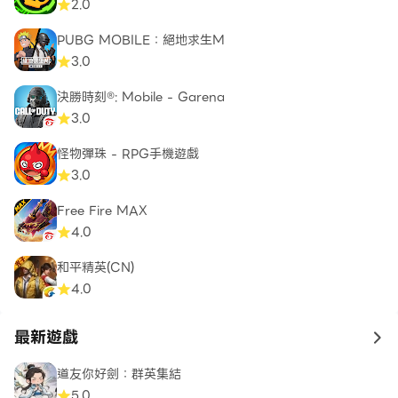
2.0
PUBG MOBILE：絕地求生M
3.0
決勝時刻®: Mobile - Garena
3.0
怪物彈珠 - RPG手機遊戲
3.0
Free Fire MAX
4.0
和平精英(CN)
4.0
最新遊戲
to 
道友你好劍：群英集結
5.0