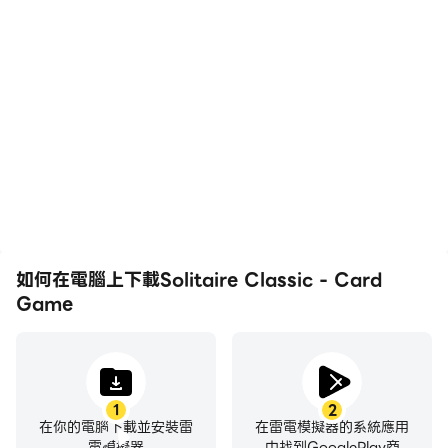
高幀率
影片錄製
在經典紙牌克朗代克遊戲中完成挑戰，每月賺取金冠並收集
獨特的獎杯。享受這個耐心的紙牌遊戲！
在高FPS的支援下，
輕鬆記錄下在Solitaire
Solitaire Classic - Card
Classic - Card Game中
Game遊戲的畫面更加流
的賽事表現和操作過程，有
暢，動作更加連貫，增強了
助於學習和改進駕駛技術，
玩Solitaire Classic -
或者與其他玩家分享自己的
♠ 多個吸引人的主題
Card Game的視覺體驗和
遊戲經歷和成就。
沉浸感。
從各種背景和卡片設計中進行選擇，以個性化您的克朗代克
體驗。
如何在電腦上下載Solitaire Classic - Card
Game
♠ 提示和撤消
當您陷入經典單人紙牌克朗代克遊戲時，請使用提示。當您
認為自己犯了錯誤時，點擊撤消。成為真正的紙牌專家！
1
2
在你的電腦下載並安裝雷
在雷電模擬器的系統應用
電模擬器
中找到GooglePlay商