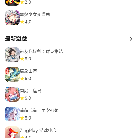
2.0
龍與少女交響曲
4.0
休息一下，每天玩經典的耐心，成為真正的紙牌克朗代克大
師！
最新遊戲
to 
道友你好劍：群英集結
5.0
萬象山海
5.0
開局一座島
5.0
萌萌武道：主宰幻想
5.0
ZingPlay 游戏中心
4.0