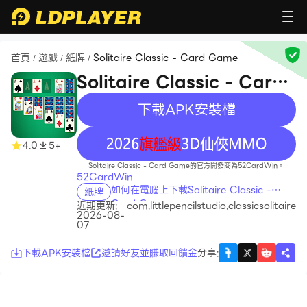
首頁
遊戲
紙牌
Solitaire Classic - Card Game
/
/
/
Solitaire Classic - Card
Game
下載APK安裝檔
recommend
4.0
5+
Solitaire Classic - Card Game的官方開發商為52CardWin。
52CardWin
如何在電腦上下載Solitaire Classic -
紙牌
Card Game
近期更新:
com.littlepencilstudio.classicsolitaire
2026-08-
07
下載APK安裝檔
邀請好友並賺取回饋金
分享
: