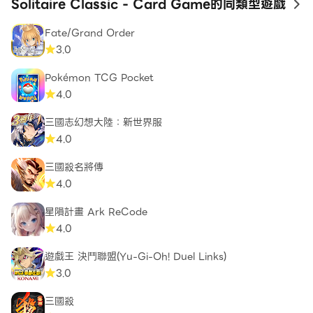
Solitaire Classic - Card Game的同類型遊戲
to
卡移動到基礎。
Fate/Grand Order
3.0
👉 基礎牌應按花色從 A 到 K 升序堆疊。
Pokémon TCG Pocket
👉 要堆疊耐心卡片，您應該翻轉所有面朝下的紙牌，構建
4.0
7 堆的畫面。
三國志幻想大陸：新世界服
4.0
👉您可以在樁之間移動正面向上的卡片，您應該按降序堆
疊卡片並在紅色和黑色套裝之間交替。
三國殺名將傳
4.0
👉可以通過將整個堆棧拖到另一個堆來移動一堆克朗代克
星隕計畫 Ark ReCode
紙牌。
4.0
👉 如果 Tableau 上沒有可用的移動，請使用 Stock 堆
遊戲王 決鬥聯盟(Yu-Gi-Oh! Duel Links)
3.0
👉 Tableau 的空白處只能放置一個 King 或以 King 開
三國殺
頭的一堆