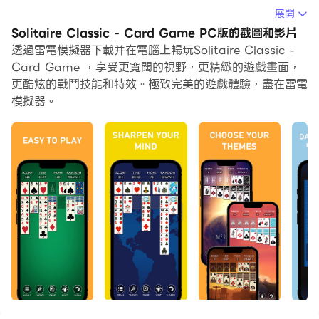
展開
在電腦上運行Solitaire Classic - Card Game，您可以
Solitaire Classic - Card Game PC版的截圖和影片
在大螢幕上清晰地瀏覽, 而用滑鼠和鍵盤操控應用程式比用
透過雷電模擬器下載并在電腦上暢玩Solitaire Classic -
觸摸屏鍵盤要快得多，同時你將永遠不必擔心設備的電量問
Card Game ，享受更寬闊的視野，更精緻的遊戲畫面，
題。
更酷炫的戰鬥技能和特效。極致完美的遊戲體驗，盡在雷電
模擬器。
通過多開和同步功能，你甚至可以在PC上運行多個應用程
式和帳戶。
而文件互傳功能讓分享圖像、影片和文件也變得非常容易。
下載Solitaire Classic - Card Game並在PC上運行。享
受PC端的大螢幕和高畫質畫質吧!
Solitaire Classic - Little Pencil Studio 的紙牌遊戲是
一款令人上癮、具有挑戰性的經典紙牌遊戲。與蜘蛛紙牌、
紙牌、克朗代克紙牌、金字塔紙牌一樣，這款紙牌紙牌遊戲
是一款久經考驗的經典紙牌遊戲，深受全球數百萬玩家的喜
愛。也稱為克朗代克紙牌或耐心，這款遊戲將幫助您保持大