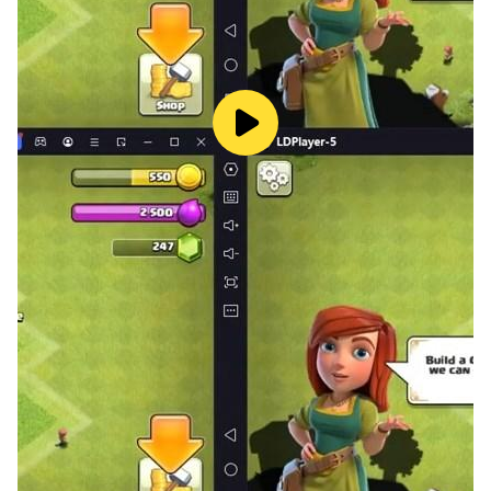
使用庫存來解決克朗代克單人紙牌遊戲。耐心等待，提高你
的技能，盡可能多地獲得積分！
♥ 每日挑戰
通過紙牌克朗代克每日挑戰讓您的頭腦保持活躍！練習你的
邏輯能力、記憶力和耐心。隨時隨地在您的移動設備上玩這
些紙牌遊戲，成為真正的紙牌接龍大師！
♥ 輕鬆的消遣
當您感到疲倦或需要休息時，玩經典的單人紙牌遊戲。短克
朗代克紙牌遊戲將幫助您分散日常工作的注意力並保持專