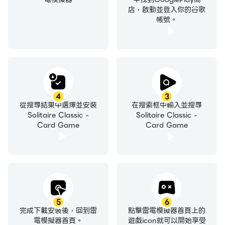
店，啟動並登入你的谷歌
帳號。
♠ 簡單的點擊或拖動控件
直觀的控制將幫助您專注於大牌的克朗代克紙牌。
4
3
從搜尋結果中選擇並安裝
在搜索框中輸入並搜尋
♠ 自動完成
Solitaire Classic -
Solitaire Classic -
Card Game
Card Game
打開所有耐心卡後，快速完成克朗代克紙牌遊戲。
♠ 自動保存
5
6
完成下載安裝後，回到雷
點擊雷電模擬器首頁上的
繼續在您離開的地方玩免費的紙牌接龍。
電模擬器首頁。
遊戲icon就可以開始享受