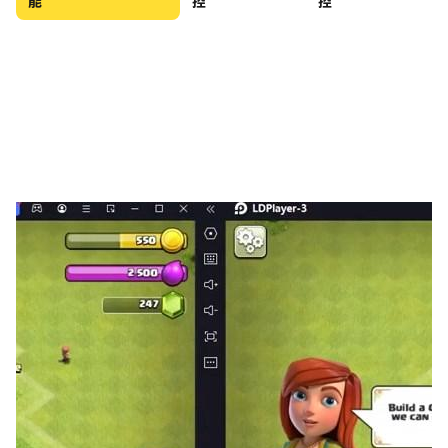
能
控
控
您只需輕按一下即可輕鬆開始克朗代克紙牌遊戲。如果您陷
入困境，您可以將克朗代克紙牌應用程序置於後台並隨時恢
復。這只是一款適合所有年齡段的簡單簡單的經典單人紙牌
遊戲。
紙牌卡 - 克朗代克亮點：
♥ 經典遊戲
這是一款簡單易玩的免費紙牌遊戲，具有原始規則。您需要
將所有耐心卡按花色放置在基礎上。在樁之間移動大卡片並