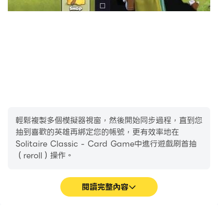
注。
克朗代克紙牌遊戲特點：
♠ 數千種不同的遊戲模式。
輕鬆複製多個模擬器視窗，然後開始同步過程，直到您
抽到喜歡的英雄再綁定您的帳號，更有效率地在
選擇最適合您的克朗代克紙牌模式，每天玩獨特的耐心遊
Solitaire Classic - Card Game中進行遊戲刷首抽
戲。
（reroll）操作。
閱讀完整內容
♠ 每日挑戰