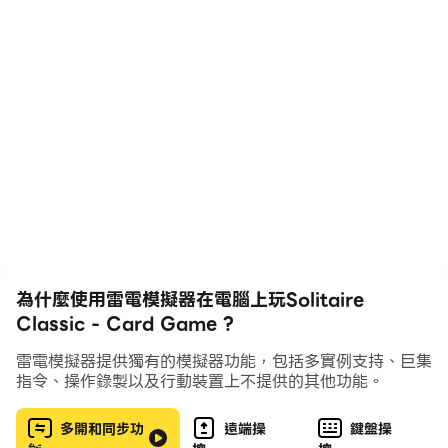
腦活躍，或讓您有機會在短暫的休息時間和漫長的一天工作
後放鬆身心。用這款經典的單人紙牌遊戲磨礪您的思維並享
受樂趣！
紙牌曾經是經典的電腦遊戲。現在，我們讓人們可以輕鬆地
在手機和平板電腦上玩紙牌遊戲。玩紙牌是一種消磨時間的
好方法，讓您的大腦和頭腦保持敏銳。 Solitaire Classic
- 紙牌遊戲專為手機和平板電腦設計。
為什麼使用雷電模擬器在電腦上玩Solitaire
Classic - Card Game ?
經典紙牌是一款風靡全球的遊戲。多年來，人們使用
雷電模擬器提供獨有的模擬器功能，包括多實例支持、巨集
Solitaire 卡玩 Solitaire，現在他們可以在手機上玩
指令、操作錄製以及行動裝置上不提供的其他功能。
Klondike Solitaire 應用程序。他們可以在公交車上、排
隊和任何他們想要的地方玩克朗代克紙牌。
多開和同步功
遠端操
鍵盤操