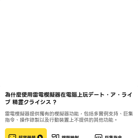
（KADOKAWA 出版）的輕小說和動漫《約會大作戰》系
列改編的橫版動作角色扮演遊戲。
◆故事◆
精神——以天真少女的形態存在的異世界。
而且，與其漂亮的外表相反，它是一個令人敬畏的物體，具
有巨大的力量。
有兩種方法可以使他們喪失能力。
用武力摧毀，或者——
讓我們約會並擺脫它！
就讀於禪高中的普通高中生五川士道在遇到第一個精靈〈十
香〉時覺醒了“封印精靈之力”的能力。
為什麼使用雷電模擬器在電腦上玩デート・ア・ライ
世界上唯一有能力封印靈力的人，為了拯救他們，將與美麗
ブ 精霊クライシス ?
的靈體投身於一場生死戰。
雷電模擬器提供獨有的模擬器功能，包括多實例支持、巨集
指令、操作錄製以及行動裝置上不提供的其他功能。
◆遊戲概述◆
快速的橫向捲軸動作和絢麗的技能效果，讓您享受爽快的戰
超寬螢幕
鍵盤映射
巨集指令