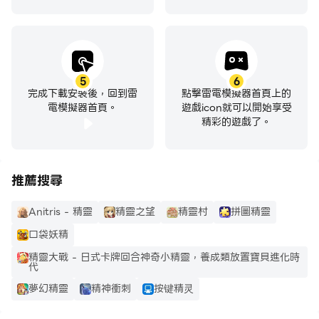
5
6
完成下載安裝後，回到雷
點擊雷電模擬器首頁上的
電模擬器首頁。
遊戲icon就可以開始享受
精彩的遊戲了。
推薦搜尋
Anitris - 精靈
精靈之望
精靈村
拼圖精靈
口袋妖精
精靈大戰 - 日式卡牌回合神奇小精靈，養成類放置寶貝進化時
代
夢幻精靈
精神衝刺
按键精灵