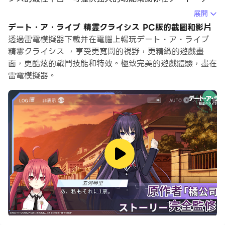
ライブ 精霊クライシス中獲得沉浸式的遊戲體驗。
展開
デート・ア・ライブ 精霊クライシス PC版的截圖和影片
當你在電腦上玩デート・ア・ライブ 精霊クライシス的時
透過雷電模擬器下載并在電腦上暢玩デート・ア・ライブ
候，你可以調整幀頻設定，享受流暢的遊戲體驗和酷炫的遊
精霊クライシス ，享受更寬闊的視野，更精緻的遊戲畫
戲畫面。
面，更酷炫的戰鬥技能和特效。極致完美的遊戲體驗，盡在
雷電模擬器。
雷電模擬器還提供配置好的鍵盤映射，以最大限度地方便你
控制整個遊戲的操作。鍵盤映射功能的不斷最佳化還提高了
按鍵靈敏度和技能釋放精準度。為了增強你的遊戲體驗，雷
電模擬器還為你配置了特殊的按鈕，如射擊按鈕、隱藏滑鼠
按鈕、連續按鍵等。
如果你想用遊戲手把玩遊戲，自動啟用的遊戲手把檢測可以
幫助你在幾個簡單的點擊中自訂控制，自由移動你的英雄。
現在就開始在電腦上下載和玩デート・ア・ライブ 精霊ク
ライシス吧！
《約會大作戰精神危機》是根據藤見幻想曲文庫