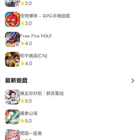
3.0
怪物彈珠 - RPG手機遊戲
3.0
Free Fire MAX
4.0
和平精英(CN)
4.0
最新遊戲
to 
道友你好劍：群英集結
5.0
萬象山海
5.0
開局一座島