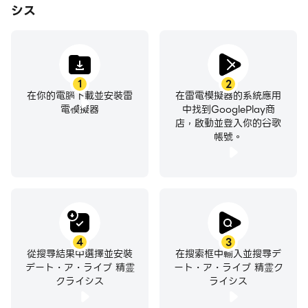
シス
1
2
在你的電腦下載並安裝雷
在雷電模擬器的系統應用
電模擬器
中找到GooglePlay商
店，啟動並登入你的谷歌
帳號。
4
3
從搜尋結果中選擇並安裝
在搜索框中輸入並搜尋デ
デート・ア・ライブ 精霊
ート・ア・ライブ 精霊ク
クライシス
ライシス