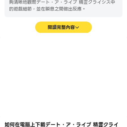
夠清晰地觀察デート・ア・ライブ 精霊クライシス中
的遊戲細節，並在瞬息之間做出反應。
◆官方推特◆
https://twitter.com/SpiritCrisisDAL
閱讀完整內容
◆ 推薦環境 ◆
安卓操作系統 7.0 或更高版本
高幀率
超長續航
* 隱私政策、使用條款、資金結算法、特定商業交易法等請
在高FPS的支援下，デー
在電腦上運行デート・ア・
查看官網。
ト・ア・ライブ 精霊クラ
ライブ 精霊クライシス，
イシス遊戲的畫面更加流
無需擔心電量不足和設備發
暢，動作更加連貫，增強了
熱等問題，想玩多久就玩多
© 2021 T · T / K / DALIV · P © 2015 T · T / K /
玩デート・ア・ライブ 精
久。
DALM · P © 2020 H · T · N / K / DAB · P
霊クライシス的視覺體驗和
沉浸感。
如何在電腦上下載デート・ア・ライブ 精霊クライ