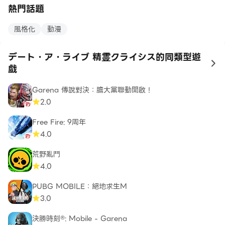
熱門話題
風格化
動漫
デート・ア・ライブ 精霊クライシス的同類型遊
to
戲
Garena 傳說對決：膽大黨聯動開啟！
2.0
Free Fire: 9周年
4.0
荒野亂鬥
4.0
PUBG MOBILE：絕地求生M
3.0
決勝時刻®: Mobile - Garena