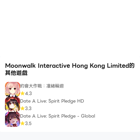
Moonwalk Interactive Hong Kong Limited的
其他遊戲
約會大作戰：凜緒輪迴
4.3
Date A Live: Spirit Pledge HD
3.3
Date A Live: Spirit Pledge - Global
3.5