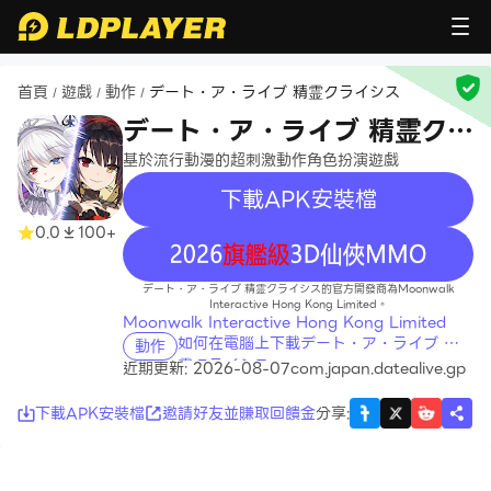
首頁
遊戲
動作
デート・ア・ライブ 精霊クライシス
/
/
/
デート・ア・ライブ 精霊クラ
イシス
基於流行動漫的超刺激動作角色扮演遊戲
下載APK安裝檔
0.0
100+
recommend
デート・ア・ライブ 精霊クライシス的官方開發商為Moonwalk
Interactive Hong Kong Limited。
Moonwalk Interactive Hong Kong Limited
如何在電腦上下載デート・ア・ライブ 精
動作
霊クライシス
近期更新: 2026-08-07
com.japan.datealive.gp
下載APK安裝檔
邀請好友並賺取回饋金
分享
: