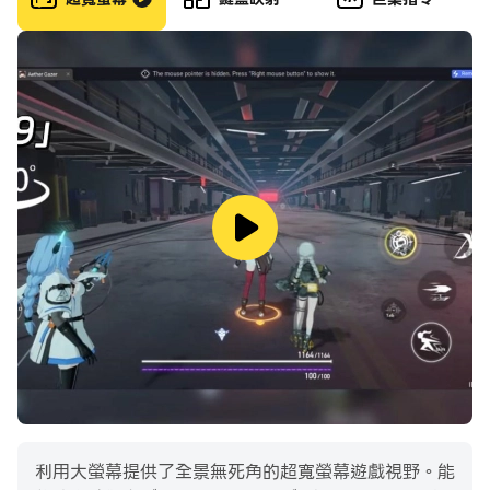
鬥。
在戰鬥中，您可以在預先選擇的三個角色之間切換戰鬥。每
個角色都有自己獨特的技能，在匹配敵人和情況的組合戰鬥
中樂趣加倍！
◆在Live2D中完全再現精神◆
您可以通過點擊主屏幕上顯示的精神來欣賞動作和線條。一
路放開，說不定還能聽到神靈的暗語。
◆演員表◆
Marina Inoue / Misuzu Togashi / Ayana Taketatsu
/ Iori Nomizu / Asami Sanada / Maaya Uchida /
Bridcut Sarah Emi / Minori Chihara / Sora
Amamiya
◆官方網站◆
利用大螢幕提供了全景無死角的超寬螢幕遊戲視野。能
https://www.date-a-live-sc.jp