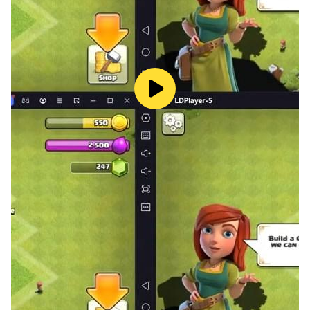
ไม่อั้น
★ กราฟฟิกสดใส เล่นไพ่ยิ่งสนุก
★ อีโมสุดน่ารัก บอกแทนความในใจ แกล้งกับเพื่อนไม่มีที่
เบื่อ
★ ล็อกอินได้อย่างสะดวก เล่นได้ทั้งบัญชีเฟสบุ๊ค(Facebook)
บัญชีไลน์(Line)และบัญชีนักท่องเที่ยว
★ รางวัลมากมาย โบนัสมือใหม่ โบนัสล็อกอิน โบนัสชวน
เพื่อน โบนัสกิจกรรม เงินอุดหนุนล้มละลาย โบนัสแชร์เกม
วงล้อนำโชคได้รางวัล100%
ระบบฟีดแบคที่สมบูรณ์ หากท่านพบเจอปัญหาหรือมีข้อเสนอ
ใด ๆ ในเกมส์ ฟีดแบคทีมงานได้ จะให้คำตอบและความช่วย
เหลือเร็วที่สุดเท่าที่จะทำได้
♠ เกมไม่สนับสนุนเล่นแบบคาสิโนเงินจริงและแลกรางวัลจริง
ต่างๆ