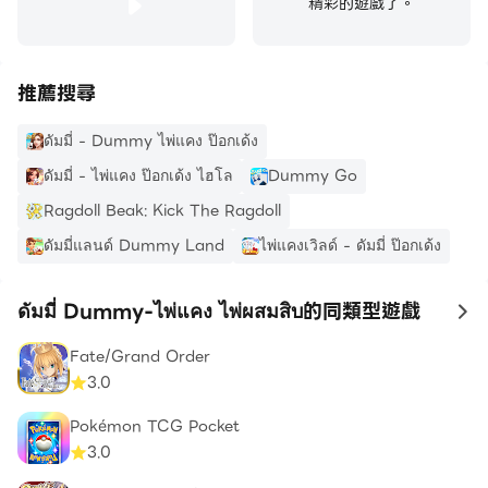
精彩的遊戲了。
推薦搜尋
ดัมมี่ - Dummy ไพ่แคง ป๊อกเด้ง
ดัมมี่ - ไพ่แคง ป๊อกเด้ง ไฮโล
Dummy Go
Ragdoll Beak: Kick The Ragdoll
ดัมมี่แลนด์ Dummy Land
ไพ่แคงเวิลด์ - ดัมมี่ ป๊อกเด้ง
ดัมมี่ Dummy-ไพ่แคง ไพ่ผสมสิบ的同類型遊戲
to
Fate/Grand Order
3.0
Pokémon TCG Pocket
3.0