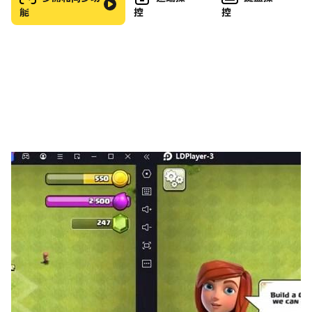
能
控
控
ยิงหลายคน ภาพสวยมาก มาท้าทาย
[ไพ่แคง] เกมไพ่ไทยแบบดั้งเดิม🃏 ไพ่แคงมีวิธีการเล่นง่ายๆ
โดยผลัดกันจั่วไพ่และทิ้งไพ่ที่มีแต้มมากสุดลงในกอง และรับ
คะแนนลงไหลไพ่เมื่อมีไพ่ที่แต้มเดียวกันกับผู้เล่นที่ลงก่อนหน้า
เมื่อมีคนตะโกนแคง ทุกคนจะต้องโชว์ไพ่ในมือของตน และผู้
เล่นที่มีแต้มน้อยสุดจะเป็นผู้ชนะ👍
[ไพ่ผสมสิบ]เรียกสั้นๆ สมสิบ ผู้เล่นได้รับชัยชนะจากการจับคู่
และการคำนวณในเกม มาเล่นกันเลย!😍
ลักษณะเด่นของเกม
★[การ์ดชิป] เป็นฟีเจอร์ที่ใหญ่ที่สุดของเกม คุณสามารถรับ
ชิปได้ใน 15 วันด้วยการ์ดใบเดียว
★ ระบบสมาร์ท เล่นง่าย เข้าใจง่าย เอาชนะง่ายๆ
★ ล็อกอินรับชิปฟรีทุกวัน จํานวนมากมาย
★ กิจกรรมหลากหลายสอดคล้องกับ เทศกาลต่างๆ รับรางวัล