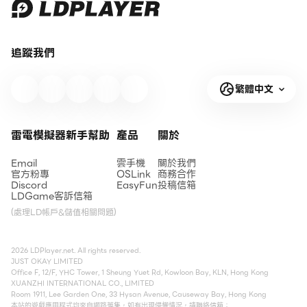
追蹤我們
繁體中文
雷電模擬器新手幫助
產品
關於
Email
雲手機
關於我們
官方粉專
OSLink
商務合作
Discord
EasyFun
投稿信箱
LDGame客訴信箱
(處理LD帳戶&儲值相關問題)
2026 LDPlayer.net. All rights reserved.
JUST OKAY LIMITED
Office F, 12/F, YHC Tower, 1 Sheung Yuet Rd, Kowloon Bay, KLN, Hong Kong
XUANZHI INTERNATIONAL CO., LIMITED
Room 1911, Lee Garden One, 33 Hysan Avenue, Causeway Bay, Hong Kong
本站的遊戲應用程式均來自網路蒐集，如有出現侵權情況，請聯絡信箱：