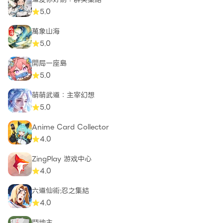
5.0
萬象山海
5.0
開局一座島
5.0
萌萌武道：主宰幻想
5.0
Anime Card Collector
4.0
ZingPlay 游戏中心
4.0
六道仙術:忍之集結
4.0
鬥地主