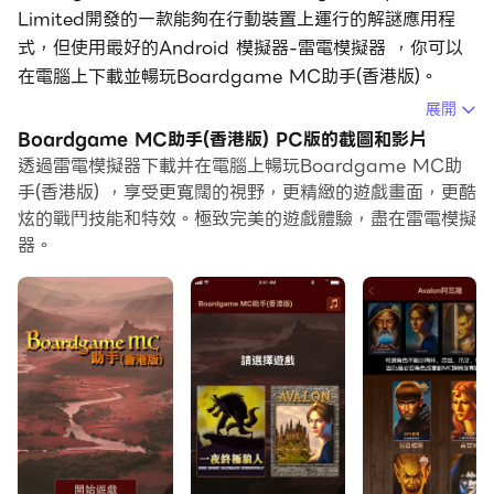
Limited開發的一款能夠在行動裝置上運行的解謎應用程
式，但使用最好的Android 模擬器-雷電模擬器 ，你可以
在電腦上下載並暢玩Boardgame MC助手(香港版)。
展開
在電腦上運行Boardgame MC助手(香港版)，您可以在大
Boardgame MC助手(香港版) PC版的截圖和影片
螢幕上清晰地瀏覽, 而用滑鼠和鍵盤操控應用程式比用觸摸
透過雷電模擬器下載并在電腦上暢玩Boardgame MC助
屏鍵盤要快得多，同時你將永遠不必擔心設備的電量問題。
手(香港版) ，享受更寬闊的視野，更精緻的遊戲畫面，更酷
炫的戰鬥技能和特效。極致完美的遊戲體驗，盡在雷電模擬
通過多開和同步功能，你甚至可以在PC上運行多個應用程
器。
式和帳戶。
而文件互傳功能讓分享圖像、影片和文件也變得非常容易。
下載Boardgame MC助手(香港版)並在PC上運行。享受
PC端的大螢幕和高畫質畫質吧!
『免費！』
『冇廣告！』
『唔收集任何用戶數據！』