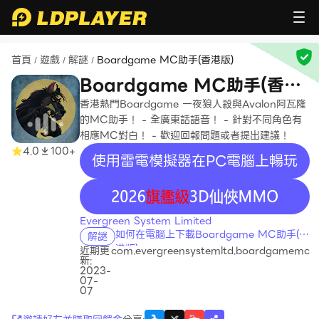
首頁
遊戲
解謎
Boardgame MC助手(香港版)
/
/
/
Boardgame MC助手(香港
版)
香港熱門Boardgame 一夜狼人殺與Avalon阿瓦隆
的MC助手！ - 全廣東話語音！ - 針對不同角色有
相應MC對白！ - 歡迎回報問題或者提出建議！
4.0
100+
使用雷電模擬器在PC電腦上暢玩
recommend
Evergreen System Limited
如何在電腦上下載Boardgame MC助手(香
解謎
港版)
近期更
com.evergreensystemltd.boardgamemc
新:
2023-
07-
07