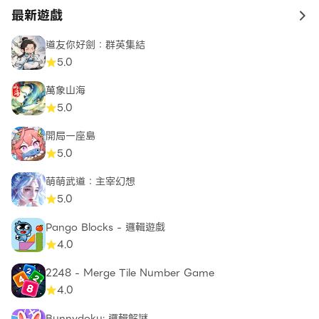
最新遊戲
to 
道友你好劍：群英集結
5.0
萬象山海
5.0
開局一座島
5.0
萌萌武道：主宰幻想
5.0
Pango Blocks - 邏輯遊戲
4.0
2248 - Merge Tile Number Game
4.0
Bunnydoku: 邏輯解謎