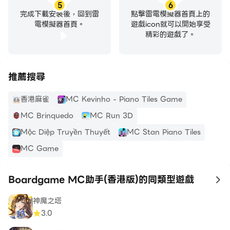
5
6
完成下載安裝後，回到雷
點擊雷電模擬器首頁上的
電模擬器首頁。
遊戲icon就可以開始享受
精彩的遊戲了。
推薦搜尋
香港麻雀
MC Kevinho - Piano Tiles Game
MC Brinquedo
MC Run 3D
Mộc Diệp Truyền Thuyết
MC Stan Piano Tiles
MC Game
Boardgame MC助手(香港版)的同類型遊戲
to
神魔之塔
3.0