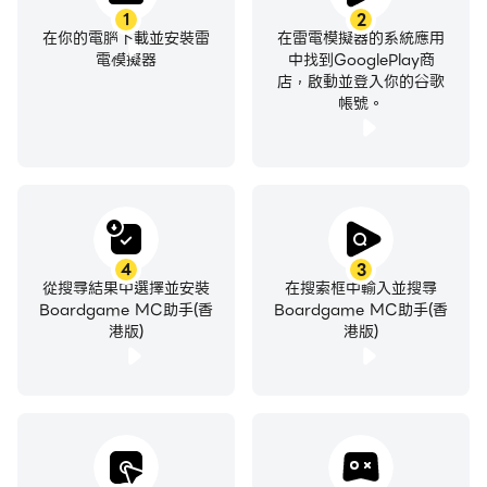
1
2
在你的電腦下載並安裝雷
在雷電模擬器的系統應用
電模擬器
中找到GooglePlay商
店，啟動並登入你的谷歌
帳號。
4
3
從搜尋結果中選擇並安裝
在搜索框中輸入並搜尋
Boardgame MC助手(香
Boardgame MC助手(香
港版)
港版)