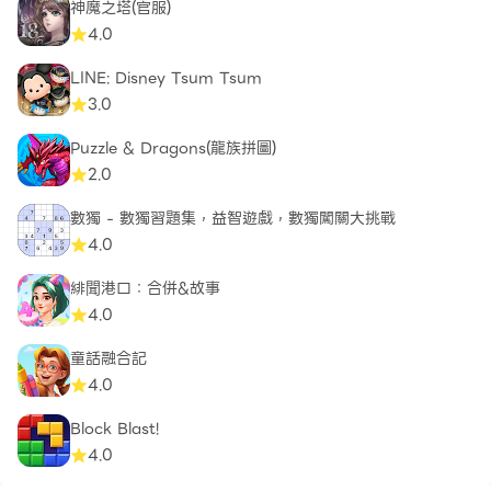
神魔之塔(官服)
4.0
LINE: Disney Tsum Tsum
3.0
Puzzle & Dragons(龍族拼圖)
2.0
數獨 - 數獨習題集，益智遊戲，數獨闖關大挑戰
4.0
緋聞港口：合併&故事
4.0
童話融合記
4.0
Block Blast!
4.0