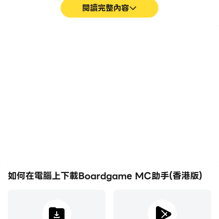
閱讀完整內容
高幀率
影片錄製
在高FPS的支援下，
輕鬆記錄下在Boardgame
Boardgame MC助手(香
MC助手(香港版)中的賽事
港版)遊戲的畫面更加流
表現和操作過程，有助於學
暢，動作更加連貫，增強了
習和改進駕駛技術，或者與
玩Boardgame MC助手
其他玩家分享自己的遊戲經
(香港版)的視覺體驗和沉浸
歷和成就。
感。
如何在電腦上下載Boardgame MC助手(香港版)