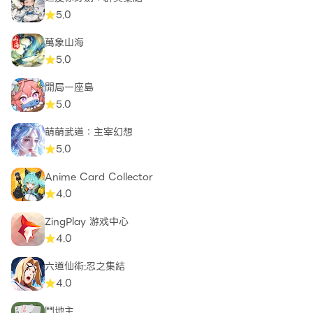
5.0
萬象山海
5.0
開局一座島
5.0
萌萌武道：主宰幻想
5.0
Anime Card Collector
4.0
ZingPlay 游戏中心
4.0
六道仙術:忍之集結
4.0
鬥地主