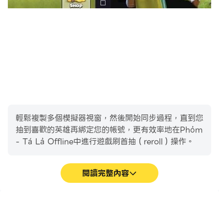
thiện và nhanh chóng, tạo không khí thư giãn và
giải trí.
- Phòng 4 Người Chơi: Cân bằng giữa sự sôi động
và tốc độ chơi vừa phải, mang lại sự thử thách thú
vị.
- Phòng Jackpot: Mang lại môi trường sôi động và
đầy cạnh tranh, đòi hỏi sự tính toán để chiến thắng
***NÂNG CAO KỸ NĂNG CÙNG VỚI HỆ THỐNG
輕鬆複製多個模擬器視窗，然後開始同步過程，直到您
BOT ĐƯỢC ĐÀO TẠO TỐT
抽到喜歡的英雄再綁定您的帳號，更有效率地在Phỏm
Thách thức bản thân với hệ thống bot được đào
- Tá Lả Offline中進行遊戲刷首抽（reroll）操作。
tạo tốt của chúng tôi, đắm mình trong trò chơi
quen thuộc và rèn luyện kỹ năng của bạn và giành
閱讀完整內容
lấy chiến thắng.
***GIAO DIỆN TRỰC QUAN VÀ DỄ HIỂU
高幀率
影片錄製
Tận hưởng trò chơi với hình ảnh trực quan và cách