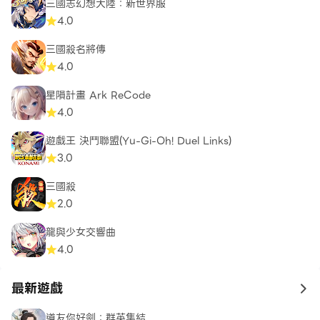
三國志幻想大陸：新世界服
4.0
三國殺名將傳
4.0
星隕計畫 Ark ReCode
4.0
遊戲王 決鬥聯盟(Yu-Gi-Oh! Duel Links)
3.0
三國殺
2.0
龍與少女交響曲
4.0
最新遊戲
to 
道友你好劍：群英集結