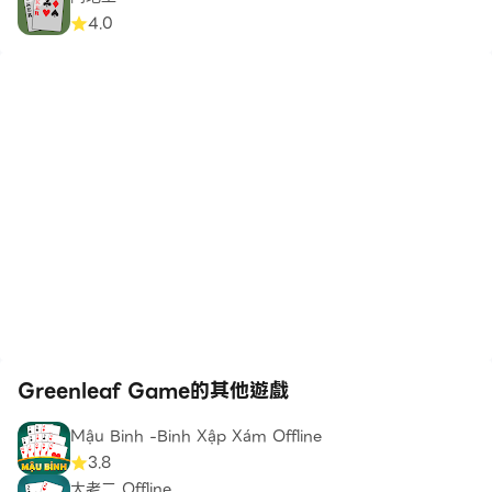
4.0
Greenleaf Game的其他遊戲
Mậu Binh -Binh Xập Xám Offline
3.8
大老二 Offline