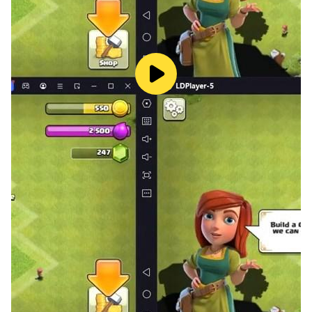
Chào mừng bạn đến với Phỏm - Tá Lả Offline -
Trò chơi Phỏm (Tá Lả) nay đã có mặt trên thiết bị
di động của bạn.
*********TÍNH NĂNG CHÍNH*********
***HOÀN TOÀN MIỄN PHÍ VÀ KHÔNG CẦN KẾT
NỘI MẠNG
Thưởng thức trò chơi Phỏm (Tá Lả) mọi lúc, mọi
nơi mà không cần kết nối internet. Ngoài ra, nhận
thêm quà thưởng hàng ngày để nâng cao trải
nghiệm chơi game của bạn.
***NHIỀU PHÒNG ĐỂ LỰA CHỌN
Có nhiều phòng chơi với số lượng người chơi khác
nhau, mang lại trải nghiệm chơi game đa dạng.
- Phòng 2 Người Chơi: Mang đến trải nghiệm thân