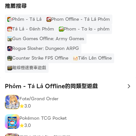
推薦搜尋
Phỏm - Tá Lả
Phom Offline - Tá Lả Phỏm
Tá Lả - Đánh Phỏm
Phom - Ta la - phỏm
Gun Games Offline: Army Games
Rogue Slasher: Dungeon ARPG
Counter Strike FPS Offline
Tiến Lên Offline
離線極速賽車遊戲
Phỏm - Tá Lả Offline的同類型遊戲
to
Fate/Grand Order
3.0
Pokémon TCG Pocket
3.0