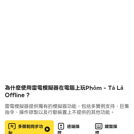
trong các dịp lễ, tết, hoặc các buổi họp mặt bạn
bè. Trò chơi này không chỉ mang tính giải trí mà
còn yêu cầu người chơi có sự tư duy, tính toán và
chiến lược.
Phỏm sử dụng bộ bài tây (52 lá) và thường có từ 2
đến 4 người chơi trong một ván. Mỗi người được
chia 9 lá bài (riêng người chia bài được 10 lá), phần
còn lại là nọc. Mục tiêu của trò chơi là tạo ra càng
nhiều Phỏm càng tốt và giảm thiểu số điểm của
các lá bài lẻ (bài rác) không thuộc Phỏm. Phỏm là
為什麼使用雷電模擬器在電腦上玩Phỏm - Tá Lả
các nhóm bài có cùng giá trị hoặc các dãy bài
Offline ?
cùng chất liên tiếp nhau. Phỏm yêu cầu người chơi
phải có chiến thuật rõ ràng, từ việc quyết định ăn
雷電模擬器提供獨有的模擬器功能，包括多實例支持、巨集
指令、操作錄製以及行動裝置上不提供的其他功能。
hay không ăn bài, đến việc tính toán xem nên giữ
lại lá bài nào để dễ dàng tạo Phỏm sau này. Việc
多開和同步功
遠端操
鍵盤操
quan sát và nhớ các lá bài đã được đánh ra cũng là
能
控
控