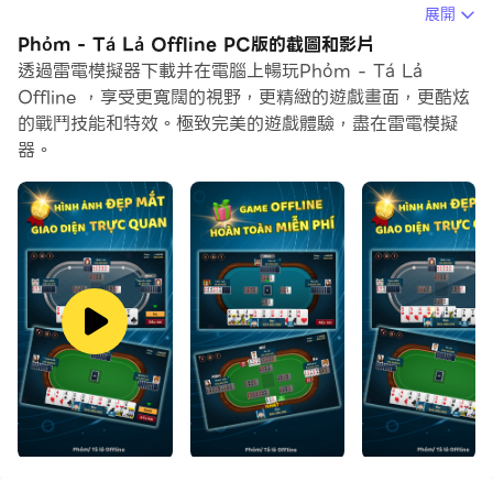
在電腦上運行Phỏm - Tá Lả Offline，您可以在大螢幕上
展開
清晰地瀏覽, 而用滑鼠和鍵盤操控應用程式比用觸摸屏鍵盤
Phỏm - Tá Lả Offline PC版的截圖和影片
要快得多，同時你將永遠不必擔心設備的電量問題。
透過雷電模擬器下載并在電腦上暢玩Phỏm - Tá Lả
Offline ，享受更寬闊的視野，更精緻的遊戲畫面，更酷炫
通過多開和同步功能，你甚至可以在PC上運行多個應用程
的戰鬥技能和特效。極致完美的遊戲體驗，盡在雷電模擬
式和帳戶。
器。
而文件互傳功能讓分享圖像、影片和文件也變得非常容易。
下載Phỏm - Tá Lả Offline並在PC上運行。享受PC端的
大螢幕和高畫質畫質吧!
Đánh bài Phỏm (Danh bai phom) hay còn gọi là Tá
Lả (Ta la, Phom, Phom Ta la) hay Tú Lơ Khơ (Tu
Lo Kho) hoặc Ù (u) là một trò chơi bài phổ biến ở
Việt Nam. Phỏm được ưa chuộng rộng rãi vì cách
chơi dễ hiểu, thú vị và không kém phần kịch tính.
Trò chơi này có thể chơi ở bất cứ đâu, từ các quán
cà phê đến các buổi tụ họp gia đình, hay chơi