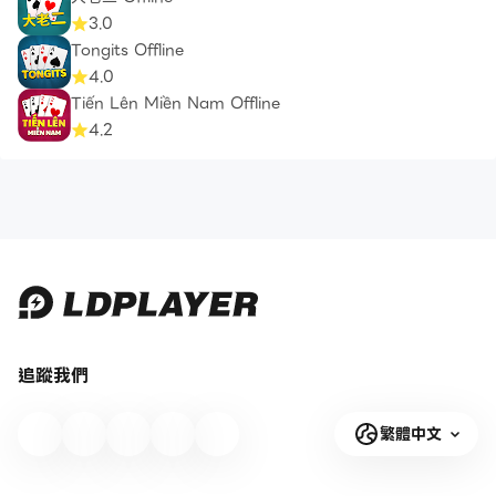
3.0
Tongits Offline
4.0
Tiến Lên Miền Nam Offline
4.2
追蹤我們
繁體中文