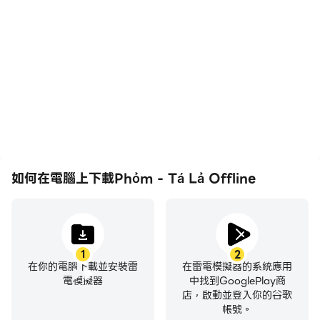
在高FPS的支援下，Phỏm
輕鬆記錄下在Phỏm - Tá
điều khiển thân thiện với người dùng được thiết kế
- Tá Lả Offline遊戲的畫
Lả Offline中的賽事表現和
tối ưu cho các thiết bị di động.
面更加流暢，動作更加連
操作過程，有助於學習和改
貫，增強了玩Phỏm - Tá
進駕駛技術，或者與其他玩
***BẢNG XẾP HẠNG
Lả Offline的視覺體驗和沉
家分享自己的遊戲經歷和成
浸感。
就。
Leo lên các thứ hạng cao và cạnh tranh với những
người chơi khác bằng cách cập nhật điểm số tốt
nhất của bạn trên bảng xếp hạng, thêm phần cạnh
tranh vào hành trình chơi game của bạn.
如何在電腦上下載Phỏm - Tá Lả Offline
Tải Phỏm - Tá Lả Offline ngay hôm nay nhé!
Lưu ý: Mục đích của Phỏm - Tá Lả Offline nhằm
tạo ra sân chơi mô phỏng game bài Phỏm (Tá Lả),
giúp người chơi giải trí và nâng cao kỹ năng, do đó
1
2
在你的電腦下載並安裝雷
在雷電模擬器的系統應用
trò chơi không có bất kì giao dịch tiền hoặc đổi
電模擬器
中找到GooglePlay商
thưởng nào trong game của chúng tôi.
店，啟動並登入你的谷歌
帳號。