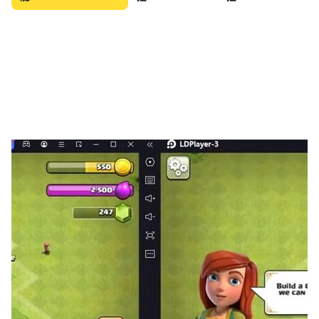
một phần quan trọng trong chiến thuật chơi
Phỏm.
Chúng tôi xin giới thiệu trò chơi đánh bài Phỏm -
Tá Lả Offline (Phỏm Offline, Tá lả Offline), với mục
đích mang trải nghiệm của trò chơi dân gian thú
vị này đến với thiết bị di động của mọi người.
Phỏm - Tá Lả Offline được đầu tư kỹ lưỡng về mặt
giao diện cũng như cách chơi để mang trải nghiệm
của trò chơi thân thuộc lên thiết bị di động mà
không làm mất đi sự thú vị vốn có của nó. Đến với
Phỏm - Tá Lả Offline, bạn sẽ được hòa mình vào
trải nghiệm thư giãn nhưng cũng không kém phần
kịch tính và đòi hỏi sự tính toán trong mỗi ván
chơi, hơn thế nữa bạn có thể tận hưởng Phỏm (Tá
Lả) ở bất cứ đâu, bất cứ khi nào mà không cần kết
nối internet.