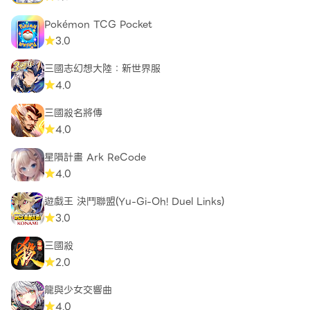
Pokémon TCG Pocket
3.0
三國志幻想大陸：新世界服
4.0
三國殺名將傳
4.0
星隕計畫 Ark ReCode
4.0
遊戲王 決鬥聯盟(Yu-Gi-Oh! Duel Links)
3.0
三國殺
2.0
龍與少女交響曲
4.0