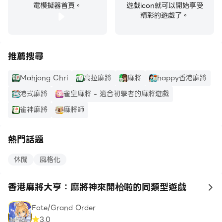
電模擬器首頁。
遊戲icon就可以開始享受
精彩的遊戲了。
推薦搜尋
Mahjong Chri
高拉麻將
麻將
happy香港麻將
港式麻將
雀皇麻將 - 適合初學者的麻將遊戲
雀神麻將
麻將師
熱門話題
休閒
風格化
香港麻將大亨：麻將神來開枱啦的同類型遊戲
to
Fate/Grand Order
3.0