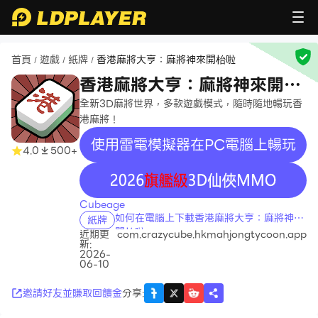
首頁
遊戲
紙牌
香港麻將大亨：麻將神來開枱啦
/
/
/
香港麻將大亨：麻將神來開枱
啦
全新3D麻將世界，多款遊戲模式，隨時隨地暢玩香
港麻將！
使用雷電模擬器在PC電腦上暢玩
4.0
500+
recommend
Cubeage
如何在電腦上下載香港麻將大亨：麻將神來
紙牌
開枱啦
近期更
com.crazycube.hkmahjongtycoon.app
新:
2026-
06-10
邀請好友並賺取回饋金
分享
: