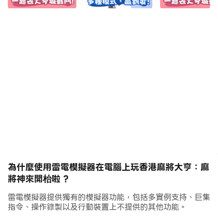
📱 適配手機：遊戲高度適配手機，讓您隨時隨地暢玩香港
麻將。
🏆 排行榜：與來自世界各地的玩家競爭，爭奪麻將大亨的
稱號。
🎁 每日活動與獎勵：通過每日簽到和參加活動獲得免費寶
石和金幣。
🐾 寵物、裝備和角色：獨特的寵物系統、多樣化的裝備和
個性化角色扮演，助您成為最耀眼的麻將大師。
為什麼使用雷電模擬器在電腦上玩香港麻將大亨：麻
👗 時尚搭配：角色可以擁有各式時尚服裝，展現您的個人
將神來開枱啦 ?
風格。
雷電模擬器提供獨有的模擬器功能，包括多實例支持、巨集
指令、操作錄製以及行動裝置上不提供的其他功能。
👾 Boss 挑戰、比賽和老虎機：挑戰 Boss、參加比賽，並