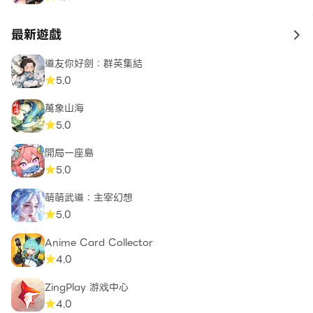
最新遊戲
to 
道友你好劍：群英集結
5.0
萬象山海
5.0
開局一座島
5.0
萌萌武道：主宰幻想
5.0
Anime Card Collector
4.0
ZingPlay 游戏中心
4.0