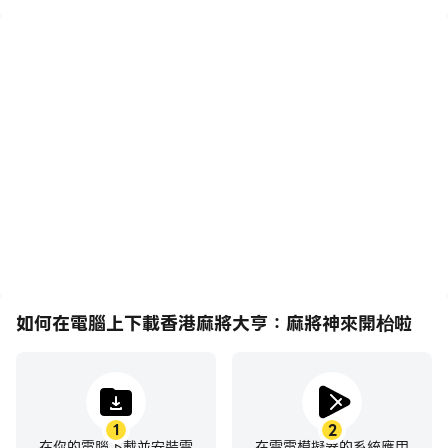
高幀率
影片錄製
在高FPS的支援下，香港麻
輕鬆記錄下在香港麻將大
將大亨：麻將神來開枱啦遊
亨：麻將神來開枱啦中的賽
戲的畫面更加流暢，動作更
事表現和操作過程，有助於
加連貫，增強了玩香港麻將
學習和改進駕駛技術，或者
大亨：麻將神來開枱啦的視
與其他玩家分享自己的遊戲
覺體驗和沉浸感。
經歷和成就。
如何在電腦上下載香港麻將大亨：麻將神來開枱啦
1
2
在你的電腦下載並安裝雷
在雷電模擬器的系統應用