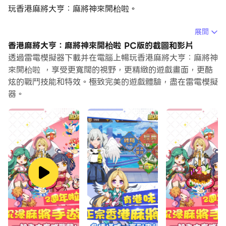
玩香港麻將大亨：麻將神來開枱啦。
在電腦上運行香港麻將大亨：麻將神來開枱啦，您可以在大
展開
螢幕上清晰地瀏覽, 而用滑鼠和鍵盤操控應用程式比用觸摸
香港麻將大亨：麻將神來開枱啦 PC版的截圖和影片
屏鍵盤要快得多，同時你將永遠不必擔心設備的電量問題。
透過雷電模擬器下載并在電腦上暢玩香港麻將大亨：麻將神
來開枱啦 ，享受更寬闊的視野，更精緻的遊戲畫面，更酷
通過多開和同步功能，你甚至可以在PC上運行多個應用程
炫的戰鬥技能和特效。極致完美的遊戲體驗，盡在雷電模擬
式和帳戶。
器。
而文件互傳功能讓分享圖像、影片和文件也變得非常容易。
下載香港麻將大亨：麻將神來開枱啦並在PC上運行。享受
PC端的大螢幕和高畫質畫質吧!
🀄️ 獨特的 3D 麻將世界：在《香港麻將大亨》中，體驗獨
一無二的 3D 麻將世界。
🎮 多種遊戲模式：享受多種麻將遊戲模式，如血流模式、
經典四人模式、雙人模式和百變模式。