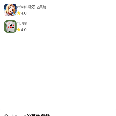
六道仙術:忍之集結
4.0
鬥地主
4.0