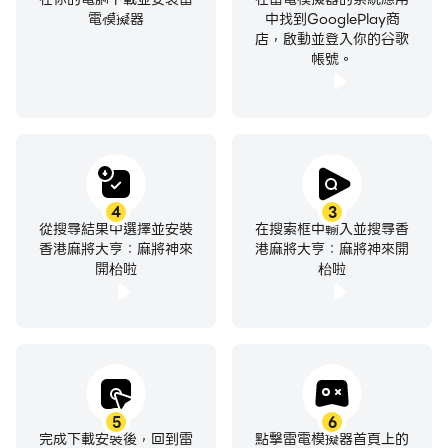
電模擬器
中找到GooglePlay商
店，啟動並登入你的谷歌
帳號。
4
3
從搜尋結果中選擇並安裝
在搜索框中輸入並搜尋香
香港麻將大亨：麻將神來
港麻將大亨：麻將神來開
開枱啦
枱啦
5
6
完成下載安裝後，回到雷
點擊雷電模擬器首頁上的