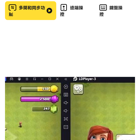
在刺激的老虎機上試試手氣。
多開和同步功
遠端操
鍵盤操
能
控
控
🤝 公會和友誼：加入公會，結識志同道合的朋友，創造難
忘的回憶。
🏅 技能和排名：學習各種技能，提升您的麻將水平，攀登
排行榜。
香港麻將大亨 - 成就榜上的麻將之王，等待著您的加入！
快來挑戰，成為麻將界的霸主！