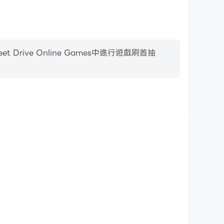
ive Online Games中進行遊戲刷首抽
影片錄製
rive Online Games中的賽事表現和操作過程，有助於學
或者與其他玩家分享自己的遊戲經歷和成就。