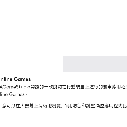
line Games
是GamelovtEAGameStudio開發的一款能夠在行動裝置上運行的賽車
ine Games。
ine Games，您可以在大螢幕上清晰地瀏覽, 而用滑鼠和鍵盤操控
個應用程式和帳戶。