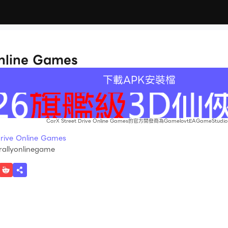
Online Games
下載APK安裝檔
CarX Street Drive Online Games的官方開發商為GamelovtEAGameStudi
ve Online Games
rallyonlinegame