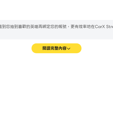
到喜歡的英雄再綁定您的帳號，更有效率地在CarX Street Dr
閱讀完整內容
e Games遊戲的畫面更加流暢，動作更
輕鬆記錄下在CarX Street D
e Games的視覺體驗和沉浸感。
習和改進駕駛技術，