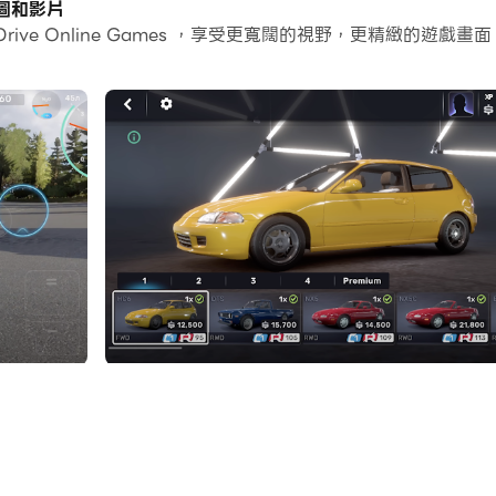
的截圖和影片
 Drive Online Games ，享受更寬闊的視野，更精緻
常容易。
s並在PC上運行。享受PC端的大螢幕和高畫質畫質吧!
遊戲，具有以下特點
 可以升級/修改每輛車