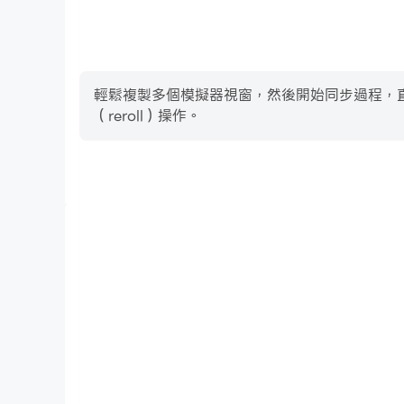
輕鬆複製多個模擬器視窗，然後開始同步過程，直到您抽
（reroll）操作。
高幀率
在高FPS的支援下，CarX Street Drive Onlin
加連貫，增強了玩CarX Street Drive Onlin