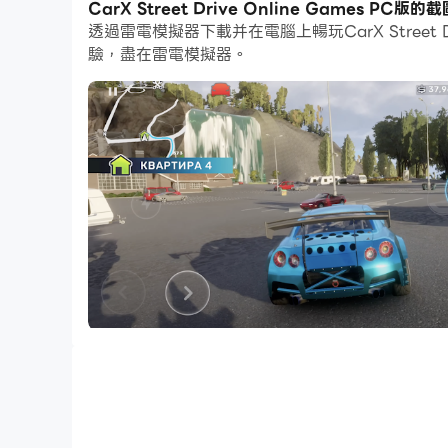
CarX Street Drive Online Games PC版
透過雷電模擬器下載并在電腦上暢玩CarX Street
而文件互傳功能讓分享圖像、影片和文件也變得非
驗，盡在雷電模擬器。
下載CarX Street Drive Online Game
CarX Car 是一款在不同高速公路上進行的賽車
CarX Street Game Drive Racing Player
動畫角色
逼真的汽車模型
免費車庫
汽車收藏
不同的地圖