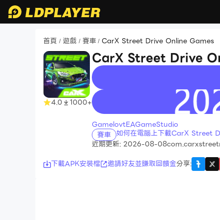
首頁
遊戲
賽車
CarX Street Drive Online Games
/
/
/
CarX Street Drive 
recommend
4.0
1000+
GamelovtEAGameStudio
如何在電腦上下載CarX Street Dri
賽車
近期更新: 2026-08-08
com.carxstreet
下載APK安裝檔
邀請好友並賺取回饋金
分享
: