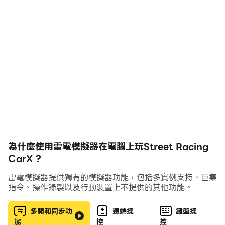
明你是最棒的，成為這個城市最熟練的賽車手！
免責聲明：
這個類似的遊戲，但不是官方的。此應用程序中的內容不隸
屬於任何公司，也不被任何公司認可、贊助或特別批准。
任何和所有版權和商標均為其所有者的財產。此應用程序中
的圖像是通過網站收集的。如果我們侵犯了版權，請讓我們
理解，他們將盡快刪除。
CarX Street 充滿活力和開放的 CarX Street 世界會讓您
感覺自己是一名真正的自由街頭賽車手。成為日落之城的傳
為什麼使用雷電模擬器在電腦上玩Street Racing
奇，接受挑戰。高速漂移賽車，逼真的高速公路和街頭賽
CarX ?
車。
雷電模擬器提供獨有的模擬器功能，包括多實例支持、巨集
指令、操作錄製以及行動裝置上不提供的其他功能。
特徵：
街頭賽車 X 2
多開和同步功
遠端操
鍵盤操
CarX街上線
能
控
控