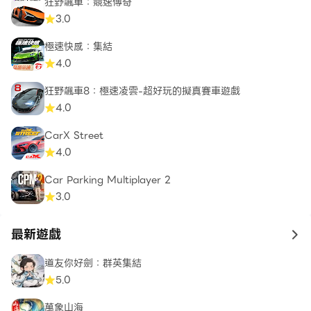
狂野飆車：競速傳奇
3.0
極速快感：集結
4.0
狂野飆車8：極速凌雲-超好玩的擬真賽車遊戲
4.0
CarX Street
4.0
Car Parking Multiplayer 2
3.0
最新遊戲
to 
道友你好劍：群英集結
5.0
萬象山海