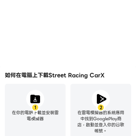
在高FPS的支援下，Street
輕鬆記錄下在Street
Racing CarX遊戲的畫面
Racing CarX中的賽事表
更加流暢，動作更加連貫，
現和操作過程，有助於學習
增強了玩Street Racing
和改進駕駛技術，或者與其
CarX的視覺體驗和沉浸
他玩家分享自己的遊戲經歷
感。
和成就。
如何在電腦上下載Street Racing CarX
1
2
在你的電腦下載並安裝雷
在雷電模擬器的系統應用
電模擬器
中找到GooglePlay商
店，啟動並登入你的谷歌
帳號。