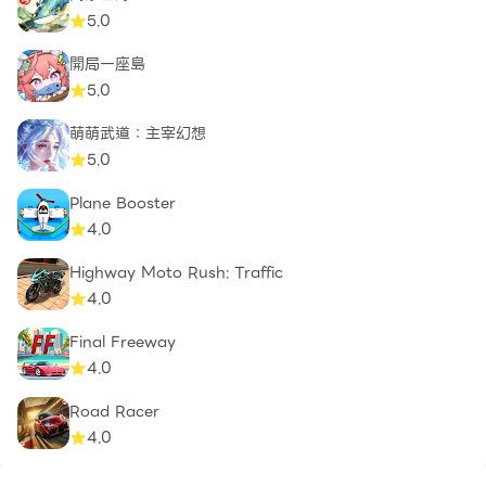
5.0
開局一座島
5.0
萌萌武道：主宰幻想
5.0
Plane Booster
4.0
Highway Moto Rush: Traffic
4.0
Final Freeway
4.0
Road Racer
4.0