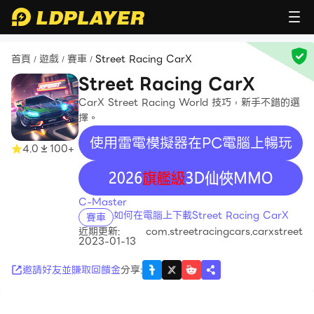
首頁
遊戲
賽車
Street Racing CarX
/
/
/
Street Racing CarX
CarX Street Racing World 技巧，新手不錯的選
擇。
使用雷電模擬器在PC電腦上暢玩
4.0
100+
recommend
C-Master
如何在電腦上下載Street Racing CarX
賽車
近期更新:
com.streetracingcars.carxstreet
2023-01-13
邀請好友並賺取回饋金
分享
: