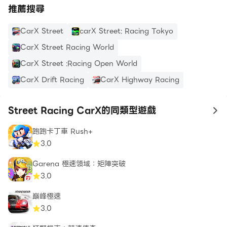
推薦搜尋
CarX Street
carX Street: Racing Tokyo
CarX Street Racing World
CarX Street :Racing Open World
CarX Drift Racing
CarX Highway Racing
Street Racing CarX的同類型遊戲
to
跑跑卡丁車 Rush+
3.0
Garena 極速領域：矩陣突破
3.0
巔峰極速
3.0