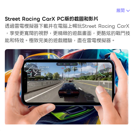
在電腦上運行Street Racing CarX，您可以在大螢幕上清
展開
晰地瀏覽, 而用滑鼠和鍵盤操控應用程式比用觸摸屏鍵盤要
Street Racing CarX PC版的截圖和影片
快得多，同時你將永遠不必擔心設備的電量問題。
透過雷電模擬器下載并在電腦上暢玩Street Racing CarX
，享受更寬闊的視野，更精緻的遊戲畫面，更酷炫的戰鬥技
通過多開和同步功能，你甚至可以在PC上運行多個應用程
能和特效。極致完美的遊戲體驗，盡在雷電模擬器。
式和帳戶。
而文件互傳功能讓分享圖像、影片和文件也變得非常容易。
下載Street Racing CarX並在PC上運行。享受PC端的大
螢幕和高畫質畫質吧!
在高速公路和城市街道上逼真的CarX Street賽車，高速漂
移賽車，CarX Street是一款動感十足的開放世界賽車遊
戲。
這款 CarX Street 遊戲是關於街頭 x 賽車的。任何汽車都
可以高速賽車或在彎道上漂移。加入俱樂部，打敗老闆，證