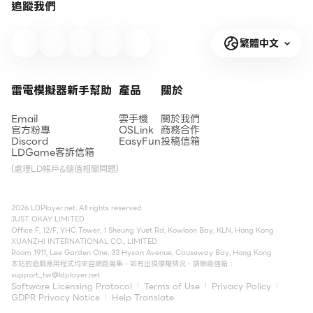
追蹤我們
繁體中文
雷電模擬器新手幫助
產品
關於
Email
雲手機
關於我們
官方粉專
OSLink
商務合作
Discord
EasyFun
投稿信箱
LDGame客訴信箱
(處理LD帳戶&儲值相關問題)
2026 LDPlayer.net. All rights reserved.
JUST OKAY LIMITED
Office F, 12/F, YHC Tower, 1 Sheung Yuet Rd, Kowloon Bay, KLN, Hong Kong
XUANZHI INTERNATIONAL CO., LIMITED
Room 1911, Lee Garden One, 33 Hysan Avenue, Causeway Bay, Hong Kong
本站的遊戲應用程式均來自網路蒐集，如有出現侵權情況，請聯絡信箱：
support_tw@ldplayer.net
Software Licensing Protocol
Terms of Use
Privacy Policy
GDPR Privacy Notice
Help Translate