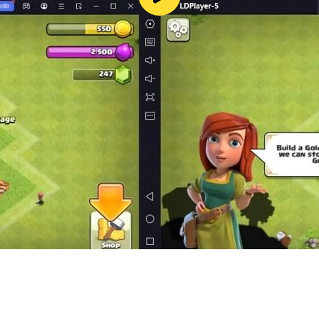
決於你的牌組。在每個關卡中，您都將解鎖新的 RPG 集換式卡牌
及製定強大的策略來戰勝由混沌魔法控制的生物。
。收集 ccg 卡、賺取獎勵並證明你的戰略實力。只有真正的戰略