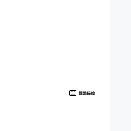
組並克服具有挑戰性的單人 Roguelike 戰
氣和技巧的考驗。你準備好冒險了嗎？
要勇氣。請務必小心，這款 Roguelike 卡
鍵盤操控
發現新的 Roguelike 卡牌，用於你的套牌