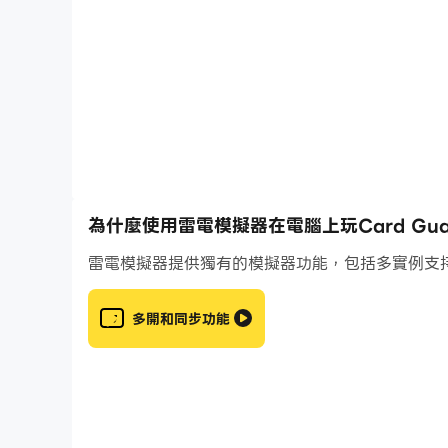
瓦倫西亞，曾經是一個和平的國度，現在卻受到了混沌
鬥。
準備好在這款 Roguelike 卡牌戰爭遊戲中
為什麼使用雷電模擬器在電腦上玩Card Guardia
瓦倫西亞的怪物和敵人正等著你！選擇一副戰略牌來對
雷電模擬器提供獨有的模擬器功能，包括多實例支
牌戰爭遊戲不僅僅是一款簡單的 Rogue 卡牌戰
多開和同步功能
🔮
通過卡牌對戰遊戲釋放混亂
組建強大的套牌，將瓦倫西亞從黑暗中解放出來。戰略