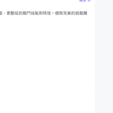
展開
的遊戲畫面，更酷炫的戰鬥技能和特效。極致完美的遊戲體
牌戰鬥。