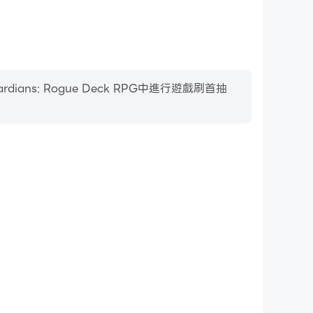
Roguelike 卡牌戰鬥的最佳裝備。
s: Rogue Deck RPG中進行遊戲刷首抽
和物品來增強您的遊戲體驗。
影片錄製
ns: Rogue Deck RPG中的賽事表現和操作過程，有助於
，或者與其他玩家分享自己的遊戲經歷和成就。