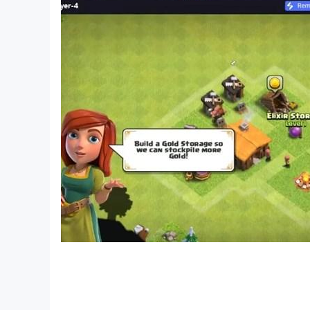
✨
最好的 RPG 牌組構建
在這款 Roguelike 卡牌戰鬥遊戲中，成功取
作為英雄，您的重點是套牌構建、CCG 交易卡以
🌎
探索 RPG 卡牌對戰遊戲
通過探索地牢、城堡、森林和沙漠來揭開瓦倫西亞的秘密
戲。