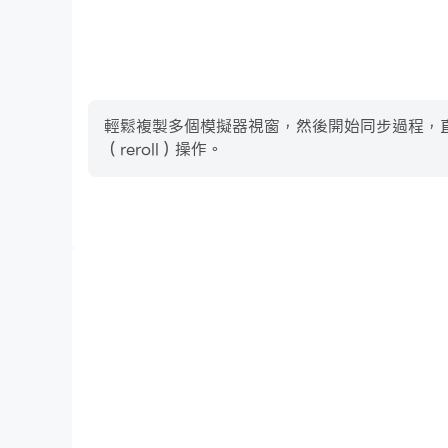
在王國的每個地方，你都會遇到混沌魔法控制下的獨特物
輕鬆複製多個模擬器視窗，然後開始同步過程，直到您抽
（reroll）操作。
卡牌守護者是 Tapps Games 推出的一款免
高幀率
在高FPS的支援下，Card Guardians: Rogue D
更加連貫，增強了玩Card Guardians: Rogue 