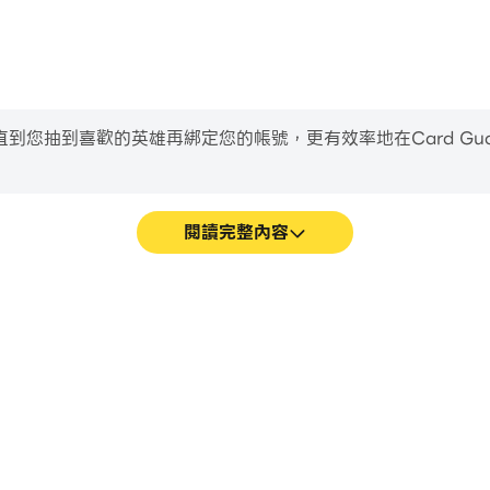
種。擊敗他們，為你的牌組獲取必要的 RPG 收藏卡牌，並發現 
到喜歡的英雄再綁定您的帳號，更有效率地在Card Guardian
費 RPG 集換式卡牌戰爭遊戲。可選的遊戲內購買提供額外的功能
閱讀完整內容
eck RPG遊戲的畫面更加流暢，動作
輕鬆記錄下在Card Guardia
Deck RPG的視覺體驗和沉浸感。
學習和改進駕駛技術