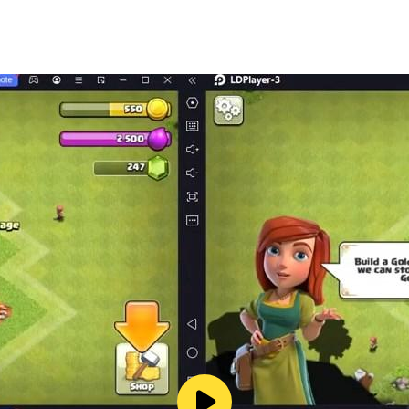
服 RPG 牌組的技巧。準備好迎接一場史詩般的冒險卡牌戰爭
卡牌來構建你的套牌並在史詩般的戰鬥中使用。請記住，與每個 cc
好參加這場冒險時間卡牌大戰了嗎？
烈的 Roguelike 卡牌遊戲中挑戰你的對手，成為瓦倫西亞最
。這個 Roguelike 冒險時間將考驗您的勇氣，需要令人印象深