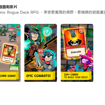
個應用程式和帳戶。
版的截圖和影片
ians: Rogue Deck RPG ，享受更寬闊的視野，更精緻
常容易。
PG並在PC上運行。享受PC端的大螢幕和高畫質畫質吧!
uelike 套牌構建風格體驗驚心動魄的卡
略卡牌選擇擊敗險惡的怪物並掌控混亂！