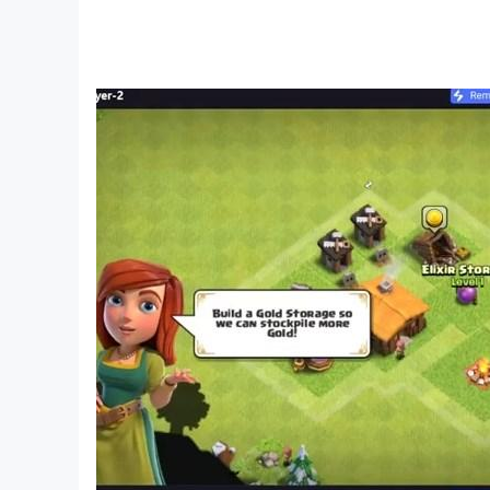
構建武器庫。請記住，勝利取決於您狡猾的策略和征
你必須探索各個領域，尋找新的 Roguelike 
您最好的 RPG 牌組構建才能贏得戰鬥。你準備
⚔️
成為瓦倫西亞的英雄
踏上這款 RPG 集換式卡牌遊戲並選擇你的英雄。在激
每個英雄都擁有獨特的力量，更多英雄等待著您探索各個領域
戰鬥的掌握。你準備好接受挑戰了嗎？