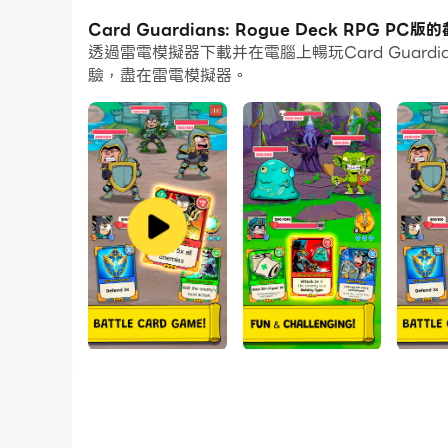
通過多開和同步功能，你甚至可以在PC上運行多
Card Guardians: Rogue Deck RPG PC
透過雷電模擬器下載并在電腦上暢玩Card Guard
而文件互傳功能讓分享圖像、影片和文件也變得非
驗，盡在雷電模擬器。
下載Card Guardians: Rogue Deck R
歡迎來到瓦倫西亞的世界！以 Rog
組建你的套牌，成為中土世界的傳奇英雄。通過戰
🃏
踏上卡牌戰鬥冒險！