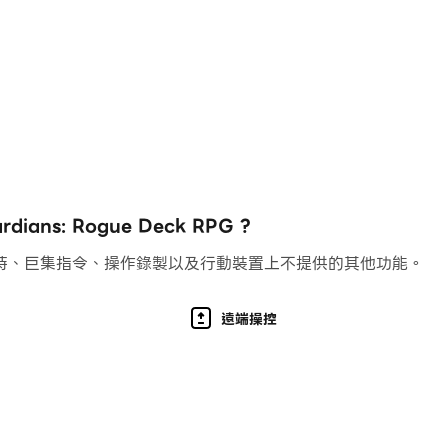
勢力的困擾。作為熟練的卡牌戰鬥者，您的任務是構建終極 RPG 牌
面對令人生畏的怪物和敵人。這不僅僅是一場流氓戰鬥；這是對你勇
ns: Rogue Deck RPG ?
抗這些被黑暗勢力統治的生物。這段旅程需要大量的策略，當然也需
持、巨集指令、操作錄製以及行動裝置上不提供的其他功能。
鬥遊戲。準備好迎接這個冒險時刻吧！
遠端操控
性地選擇ccg卡牌來擊敗被混沌魔法控制的敵人。你的旅程將引導你